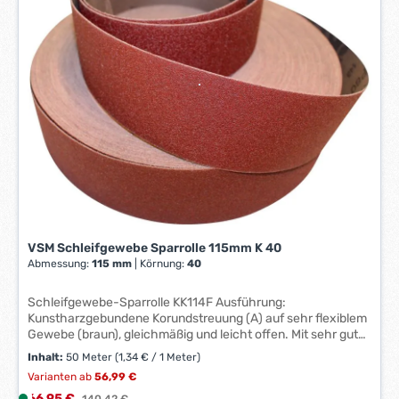
a
z
g
e
e
i
*
t
*
:
1
-
3
W
e
r
k
t
VSM Schleifgewebe Sparrolle 115mm K 40
a
Abmessung:
115 mm
|
Körnung:
40
g
e
Schleifgewebe-Sparrolle KK114F Ausführung:
*
Kunstharzgebundene Korundstreuung (A) auf sehr flexiblem
Gewebe (braun), gleichmäßig und leicht offen. Mit sehr guter
*
Kornhaftung, langer Standzeit, niedrigem Anpressdruck und
Inhalt:
50 Meter
(1,34 € / 1 Meter)
sehr guter Anpassungsfähigkeit. Rollenlänge 50 Meter.
Varianten ab
56,99 €
Anwendung: Für sauberes Handschleifen auch bei extrem
Verkaufspreis:
hoher Beanspruchung, mit fadengeradem Reißverhalten,
66,95 €
L
Regulärer Preis:
140,42 €