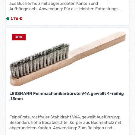
aus Buchenholz mit abgerundeten Kanten und
*
Aufhängeloch. Anwendung: Für alle leichten Entrostungs-
*
und Säuberungsarbeiten sowie zum Entlacken. Hersteller:
Regulärer Preis:
2,76 €
L
Lessmann GmbH, Lucas-Schultes-Str. 2, 86732 Oettingen i.
i
Bayern, DE, +4990827070, info@lessmann.com
e
f
30
%
e
r
z
e
i
t
:
1
LESSMANN Feinmachanikerbürste V4A gewellt 4-reihig
-
,15mm
3
W
e
Feinbürste, rostfreier Stahldraht V4A, gewellt Ausführung:
r
Besonders hohe Besatzdichte. Körper aus Buchenholz mit
k
abgerundeten Kanten. Anwendung: Zum Reinigen und
t
Polieren sowie zum Auftragen von Lösungs- und