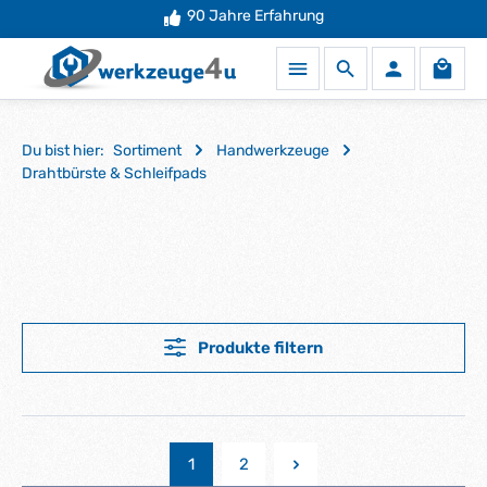
Mehr als
90 Jahre Erfahrung
50.000 Produkte
auf Lager
Zum Hauptinhalt springen
Waren
Du bist hier:
Sortiment
Handwerkzeuge
Drahtbürste & Schleifpads
Produkte filtern
1
2
Seite
Seite