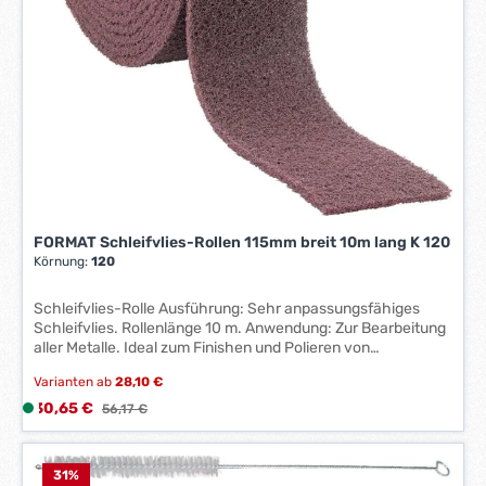
r
k
t
a
g
e
*
*
FORMAT Schleifvlies-Rollen 115mm breit 10m lang K 120
Körnung:
120
Schleifvlies-Rolle Ausführung: Sehr anpassungsfähiges
Schleifvlies. Rollenlänge 10 m. Anwendung: Zur Bearbeitung
aller Metalle. Ideal zum Finishen und Polieren von
Oberflächen. Nass und trocken einsetzbar. Korund.
Varianten ab
28,10 €
Hersteller: Einkaufsbüro Deutscher Eisenhändler GmbH, EDE
Platz 1, 42389 Wuppertal, DE, +4920260960,
Verkaufspreis:
30,65 €
L
Regulärer Preis:
56,17 €
webkontakt@ede.de
i
e
f
31
%