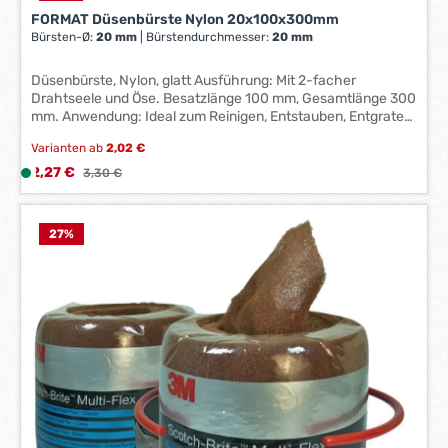
e
FORMAT Düsenbürste Nylon 20x100x300mm
r
Bürsten-Ø:
20 mm
|
Bürstendurchmesser:
20 mm
z
e
Düsenbürste, Nylon, glatt Ausführung: Mit 2-facher
i
Drahtseele und Öse. Besatzlänge 100 mm, Gesamtlänge 300
mm. Anwendung: Ideal zum Reinigen, Entstauben, Entgraten
t
und Entlacken von Düsen, Glasflaschen, Schläuchen,
:
Varianten ab
2,02 €
Rohren etc. Technische Daten: Besatzlänge: 100 mm
1
Gesamtlänge: 300 mm Bürsten-Ø: 25 mm
Verkaufspreis:
2,27 €
L
Regulärer Preis:
3,30 €
-
Bürstendurchmesser: 25 mm
i
3
e
W
f
27
%
e
e
r
r
k
z
t
e
a
i
g
t
e
:
*
1
*
-
3