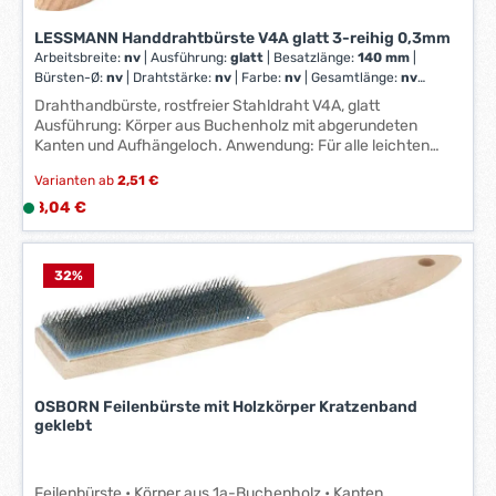
W
e
LESSMANN Handdrahtbürste V4A glatt 3-reihig 0,3mm
r
Arbeitsbreite:
nv
|
Ausführung:
glatt
|
Besatzlänge:
140 mm
|
k
Bürsten-Ø:
nv
|
Drahtstärke:
nv
|
Farbe:
nv
|
Gesamtlänge:
nv
|
t
Körnung:
nv
|
Reihenzahl:
3
Drahthandbürste, rostfreier Stahldraht V4A, glatt
a
Ausführung: Körper aus Buchenholz mit abgerundeten
g
Kanten und Aufhängeloch. Anwendung: Für alle leichten
e
Entrostungs- und Säuberungsarbeiten sowie zum Entlacken.
Varianten ab
2,51 €
Hinweis: Nicht zur Bearbeitung von V2A-Stählen geeignet.
*
Hersteller: Lessmann GmbH, Lucas-Schultes-Str. 2, 86732
Regulärer Preis:
8,04 €
L
*
Oettingen i. Bayern, DE, +4990827070, info@lessmann.com
i
e
f
32
%
e
r
z
e
i
OSBORN Feilenbürste mit Holzkörper Kratzenband
t
geklebt
:
1
-
Feilenbürste • Körper aus 1a-Buchenholz • Kanten