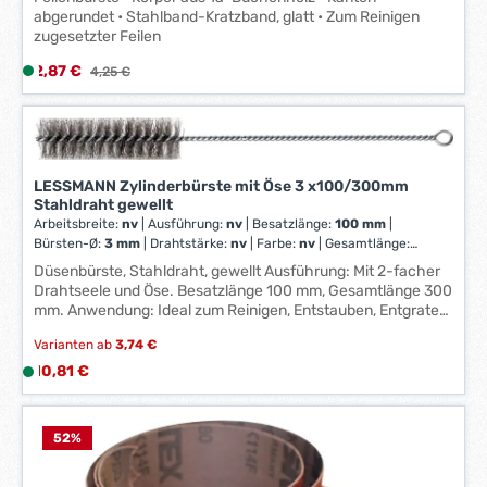
3
abgerundet • Stahlband-Kratzband, glatt • Zum Reinigen
zugesetzter Feilen
W
e
Verkaufspreis:
2,87 €
L
Regulärer Preis:
4,25 €
r
i
k
e
t
f
a
e
g
r
LESSMANN Zylinderbürste mit Öse 3 x100/300mm
e
Stahldraht gewellt
z
*
Arbeitsbreite:
nv
|
Ausführung:
nv
|
Besatzlänge:
100 mm
|
e
*
Bürsten-Ø:
3 mm
|
Drahtstärke:
nv
|
Farbe:
nv
|
Gesamtlänge:
i
300 mm
|
Körnung:
nv
|
Reihenzahl:
nv
Düsenbürste, Stahldraht, gewellt Ausführung: Mit 2-facher
t
Drahtseele und Öse. Besatzlänge 100 mm, Gesamtlänge 300
:
mm. Anwendung: Ideal zum Reinigen, Entstauben, Entgraten
1
und Entlacken von Düsen, Glasflaschen, Schläuchen,
-
Varianten ab
3,74 €
Rohren etc. Hersteller: Lessmann GmbH, Lucas-Schultes-
3
Str. 2, 86732 Oettingen i. Bayern, DE, +4990827070,
Regulärer Preis:
10,81 €
L
info@lessmann.com
W
i
e
e
r
f
52
%
k
e
t
r