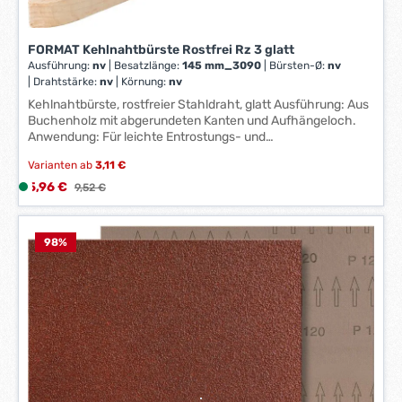
t
:
FORMAT Kehlnahtbürste Rostfrei Rz 3 glatt
1
Ausführung:
nv
|
Besatzlänge:
145 mm_3090
|
Bürsten-Ø:
nv
-
|
Drahtstärke:
nv
|
Körnung:
nv
3
Kehlnahtbürste, rostfreier Stahldraht, glatt Ausführung: Aus
W
Buchenholz mit abgerundeten Kanten und Aufhängeloch.
e
Anwendung: Für leichte Entrostungs- und
r
Säuberungsarbeiten in Ecken. Hersteller: Einkaufsbüro
Varianten ab
3,11 €
Deutscher Eisenhändler GmbH, EDE Platz 1, 42389
k
Wuppertal, DE, +4920260960, webkontakt@ede.de
Verkaufspreis:
5,96 €
L
Regulärer Preis:
t
9,52 €
i
a
e
g
f
98
%
e
e
*
r
*
z
e
i
t
:
1