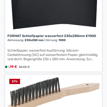
r
k
t
a
g
e
*
FORMAT Schleifpapier wasserfest 230x280mm K1000
*
Abmessung:
230x280 mm
|
Körnung:
1000
Schleifpapier, wasserfest Ausführung: Silicium-
Carbidstreuung (SiC) auf wasserfestem Papier, gleichmäßig
und dicht. Bogengröße 230 x 280 mm. Anwendung: Zur
Trocken- und Nassbearbeitung von Farben, Lacken und
Verkaufspreis:
1,19 €
L
Regulärer Preis:
56,53 €
Spachtel. Weiterhin zur Bearbeitung von Stahl geeignet.
i
Hersteller: Einkaufsbüro Deutscher Eisenhändler GmbH, EDE
Platz 1, 42389 Wuppertal, DE, +4920260960,
e
webkontakt@ede.de
f
37
%
e
r
z
e
i