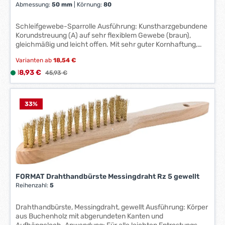
Abmessung:
50 mm
|
Körnung:
80
Schleifgewebe-Sparrolle Ausführung: Kunstharzgebundene
Korundstreuung (A) auf sehr flexiblem Gewebe (braun),
gleichmäßig und leicht offen. Mit sehr guter Kornhaftung,
langer Standzeit, niedrigem Anpressdruck und sehr guter
Varianten ab
18,54 €
Anpassungsfähigkeit. Rollenlänge 50 Meter. Anwendung: Für
sauberes Handschleifen auch bei extrem hoher
Verkaufspreis:
18,93 €
L
Regulärer Preis:
45,93 €
Beanspruchung, mit fadengeradem Reißverhalten, ohne zu
i
fransen. Öl- und petroleumfest. Ideal für die Bearbeitung von
e
Armaturen, Behältern, Guss- und Schmiedeteilen,
f
33
%
Karosserieteilen etc. Technische Daten: Stahl: empfohlen
e
Abmessung: 50 mm Kunststoff GFK Holz: bedingt geeignet
r
Körnung: 400 INOX: empfohlen Guss: bedingt geeignet
z
e
i
t
FORMAT Drahthandbürste Messingdraht Rz 5 gewellt
:
Reihenzahl:
5
1
-
Drahthandbürste, Messingdraht, gewellt Ausführung: Körper
3
aus Buchenholz mit abgerundeten Kanten und
W