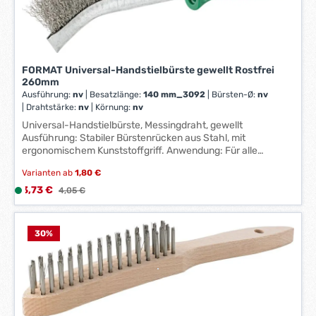
*
e
*
i
t
:
FORMAT Universal-Handstielbürste gewellt Rostfrei
1
260mm
-
Ausführung:
nv
|
Besatzlänge:
140 mm_3092
|
Bürsten-Ø:
nv
3
|
Drahtstärke:
nv
|
Körnung:
nv
W
Universal-Handstielbürste, Messingdraht, gewellt
e
Ausführung: Stabiler Bürstenrücken aus Stahl, mit
r
ergonomischem Kunststoffgriff. Anwendung: Für alle
k
Reinigungs- und Säuberungsarbeiten, insbesondere für
Varianten ab
1,80 €
Arbeiten an engen Stellen. Hersteller: Einkaufsbüro
t
Deutscher Eisenhändler GmbH, EDE Platz 1, 42389
Verkaufspreis:
3,73 €
L
Regulärer Preis:
4,05 €
a
Wuppertal, DE, +4920260960, webkontakt@ede.de
i
g
e
e
f
30
%
*
e
*
r
z
e
i