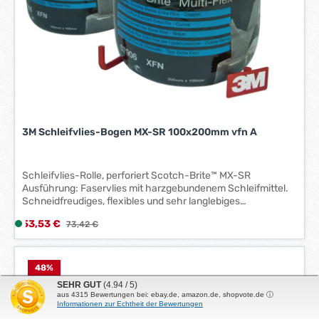
W
e
r
k
t
a
g
e
3M Schleifvlies-Bogen MX-SR 100x200mm vfn A
*
*
Schleifvlies-Rolle, perforiert Scotch-Brite™ MX-SR
Ausführung: Faservlies mit harzgebundenem Schleifmittel.
Schneidfreudiges, flexibles und sehr langlebiges
Reinigungsvlies in praktischer, vorperforierter Rolle.
Verkaufspreis:
53,53 €
L
Regulärer Preis:
73,42 €
Padgröße 200 x 100 mm. Anwendung: Universalvlies für
i
Reinigungsarbeiten und zum Erzielen eines gleichmäßigen,
feinen Finishs. Durch die praktische Abreißrolle ist einfaches
e
und wirtschaftliches Abtrennen der perforierten Bögen
f
48
%
möglich.
e
SEHR GUT
(4.94 / 5)
aus
4315
Bewertungen bei: ebay.de, amazon.de, shopvote.de ⓘ
r
Informationen zur Echtheit der Bewertungen
z