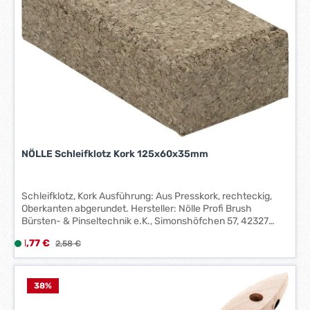
z
e
i
t
:
1
-
3
W
e
r
NÖLLE Schleifklotz Kork 125x60x35mm
k
t
a
Schleifklotz, Kork Ausführung: Aus Presskork, rechteckig,
g
Oberkanten abgerundet. Hersteller: Nölle Profi Brush
e
Bürsten- & Pinseltechnik e.K., Simonshöfchen 57, 42327
*
Wuppertal, DE, +49202273260, info@n-p-b.de
Verkaufspreis:
1,77 €
L
Regulärer Preis:
2,58 €
*
i
e
f
38
%
e