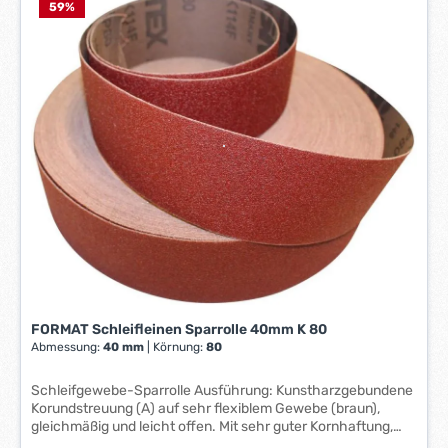
a
f
59
%
g
e
e
r
*
z
*
e
i
t
:
1
-
3
W
e
r
k
t
FORMAT Schleifleinen Sparrolle 40mm K 80
a
Abmessung:
40 mm
|
Körnung:
80
g
e
Schleifgewebe-Sparrolle Ausführung: Kunstharzgebundene
*
Korundstreuung (A) auf sehr flexiblem Gewebe (braun),
gleichmäßig und leicht offen. Mit sehr guter Kornhaftung,
*
langer Standzeit, niedrigem Anpressdruck und sehr guter