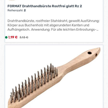
t
FORMAT Drahthandbürste Rostfrei glatt Rz 2
:
Reihenzahl:
2
1
-
Drahthandbürste, rostfreier Stahldraht, gewellt Ausführung:
3
Körper aus Buchenholz mit abgerundeten Kanten und
W
Aufhängeloch. Anwendung: Für alle leichten Entrostungs-
e
und Säuberungsarbeiten sowie zum Entlacken. Hersteller:
Verkaufspreis:
2,19 €
L
Regulärer Preis:
3,13 €
r
Einkaufsbüro Deutscher Eisenhändler GmbH, EDE Platz 1,
i
42389 Wuppertal, DE, +4920260960, webkontakt@ede.de
k
e
t
f
a
e
g
r
e
z
*
e
*
i
t
:
1
-
3