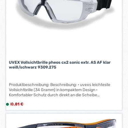
-
3
W
e
r
k
t
a
g
e
UVEX Vollsichtbrille pheos cx2 sonic extr. AS AF klar
*
weiß/schwarz 9309.275
*
Produktbeschreibung: Beschreibung: • uvexs leichteste
Vollsichtbrille (34 Gramm) in kompaktem Design •
Komfortabler Schutz durch direkt an die Scheibe
angespritzte, weiche Stirn- und Nasenauflage • Sehr
Regulärer Preis:
10,81 €
L
weiches und leichtes Textilkopfband fur sicheren und
i
bequemen Sitz • Kennzeichnung 3 (Flüssigkeiten), 4
(Grobstaub) und T (extreme Temperaturen) • Norm EN 170 •
e
(UV400)
f