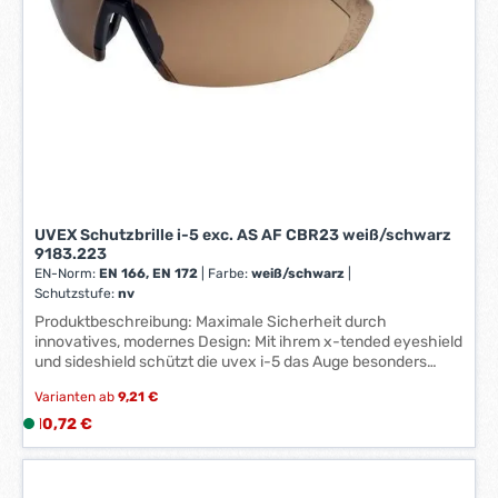
-
3
W
e
r
k
t
a
g
e
UVEX Schutzbrille i-5 exc. AS AF CBR23 weiß/schwarz
*
9183.223
*
EN-Norm:
EN 166, EN 172
|
Farbe:
weiß/schwarz
|
Schutzstufe:
nv
Produktbeschreibung: Maximale Sicherheit durch
innovatives, modernes Design: Mit ihrem x-tended eyeshield
und sideshield schützt die uvex i-5 das Auge besonders
zuverlässig – in jeder Situation. Durchdachte Features
Varianten ab
9,21 €
gewährleisten auch bei längeren Einsätzen erstklassigen
Tragekomfort. Die Tönung uvex CBR23 wirkt
Regulärer Preis:
10,72 €
L
kontrastverstärkend (C = Contrast), reduziert Blaulicht (B =
i
Blaulicht-Reduzierung) und sorgt für entspanntes Sehen (R
e
= Relax) in Kombination mit optimalen Blendschutz bei
f