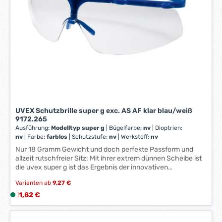
1
-
3
W
e
r
k
t
a
g
e
UVEX Schutzbrille super g exc. AS AF klar blau/weiß
*
9172.265
*
Ausführung:
Modelltyp super g
|
Bügelfarbe:
nv
|
Dioptrien:
nv
|
Farbe:
farblos
|
Schutzstufe:
nv
|
Werkstoff:
nv
Nur 18 Gramm Gewicht und doch perfekte Passform und
allzeit rutschfreier Sitz: Mit ihrer extrem dünnen Scheibe ist
die uvex super g ist das Ergebnis der innovativen
Kombination von hochentwickelten Fertigungsprozessen
Varianten ab
9,27 €
und dem Einsatz modernster Materialien.
Regulärer Preis:
11,82 €
L
i
e