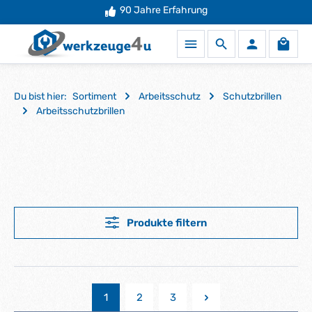
Mehr als
90 Jahre Erfahrung
50.000 Produkte
auf Lager
Zum Hauptinhalt springen
Waren
Du bist hier:
Sortiment
Arbeitsschutz
Schutzbrillen
Arbeitsschutzbrillen
Produkte filtern
1
2
3
Seite
Seite
Seite