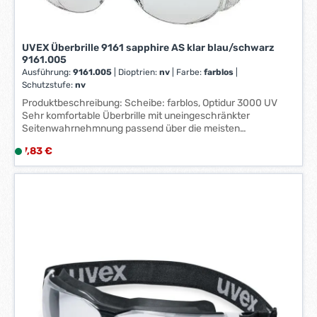
t
:
1
UVEX Überbrille 9161 sapphire AS klar blau/schwarz
-
9161.005
3
Ausführung:
9161.005
|
Dioptrien:
nv
|
Farbe:
farblos
|
W
Schutzstufe:
nv
e
Produktbeschreibung: Scheibe: farblos, Optidur 3000 UV
r
Sehr komfortable Überbrille mit uneingeschränkter
k
Seitenwahrnehmnung passend über die meisten
Korrektionsbrillen Wirksame indirekte Belüftung spezielle
t
Regulärer Preis:
7,83 €
L
Bügelkonstruktion mit großem Seitenschutz Bügel in 4
a
i
Stufenlängen verstellbar Bruchfeste Polycarbonatscheibe
g
mit höchstem UV-Schutz mattierter Dachbereich zur
e
e
Unterdrückung von Reflexen
f
*
e
*
r
z
e
i
t
:
1