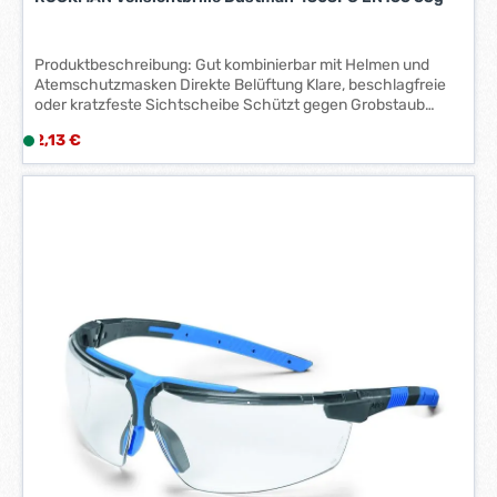
*
*
Produktbeschreibung: Gut kombinierbar mit Helmen und
Atemschutzmasken Direkte Belüftung Klare, beschlagfreie
oder kratzfeste Sichtscheibe Schützt gegen Grobstaub
Optische Klasse 1
Regulärer Preis:
2,13 €
L
i
e
f
e
r
z
e
i
t
:
1
-
3
W
e