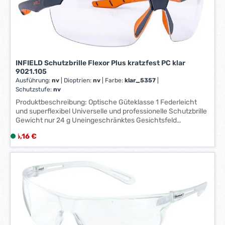
e
r
z
e
i
t
INFIELD Schutzbrille Flexor Plus kratzfest PC klar
:
9021.105
1
Ausführung:
nv
|
Dioptrien:
nv
|
Farbe:
klar_5357
|
-
Schutzstufe:
nv
3
Produktbeschreibung: Optische Güteklasse 1 Federleicht
W
und superflexibel Universelle und professionelle Schutzbrille
e
Gewicht nur 24 g Uneingeschränktes Gesichtsfeld
r
Zusätzliche Dichtlippe schütz vor Fremdkörpern von oben
Regulärer Preis:
6,16 €
L
k
Gummierte Bügel sorgen für rutschfreien Sitz Weiche
i
Nasenstege sind individuell einstellbar Festigkeitsklasse F
t
nach EN 166
e
a
f
g
e
e
r
*
z
*
e
i