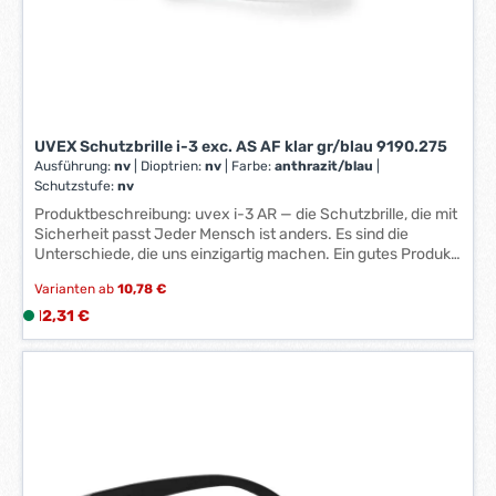
r
k
t
a
g
e
UVEX Schutzbrille i-3 exc. AS AF klar gr/blau 9190.275
*
Ausführung:
nv
|
Dioptrien:
nv
|
Farbe:
anthrazit/blau
|
*
Schutzstufe:
nv
Produktbeschreibung: uvex i-3 AR — die Schutzbrille, die mit
Sicherheit passt Jeder Mensch ist anders. Es sind die
Unterschiede, die uns einzigartig machen. Ein gutes Produkt
muss für die unterschiedlichsten Menschen konzipiert sein
Varianten ab
10,78 €
— besonders wenn es um Sicherheit geht. Denn nur eine
Schutzbrille, die gut sitzt, wird gern getragen. Die beidseitig
Regulärer Preis:
12,31 €
L
entspiegelten Scheiben der AR-Variante ermöglichen
i
entspanntes Abeiten auch bei anspruchsvollen
e
Lichtverhältnissen Allgemeine Merkmale trendige Drei-
f
Komponenten-Schutzbrille mit innovativen Features
e
komplett metallfrei Rahmenfarben: schwarz, blau farblose
r
PC-Scheibe Schutz-Merkmale zertifiziert nach EN 166
(persönlicher Augenschutz) und EN 170 (UV-Schutz-Filter)
z
Kennzeichnung: W 166 FT CE — 2C-1,2 W 1 FT CE
e
zuverlässiger UV-400-Schutz zuverlässiger Schutz durch