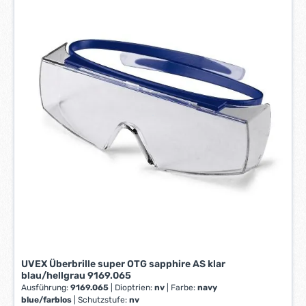
23prozentiger Transmission.
e
r
z
e
i
t
:
1
-
3
W
e
r
k
t
a
g
e
UVEX Überbrille super OTG sapphire AS klar
*
blau/hellgrau 9169.065
*
Ausführung:
9169.065
|
Dioptrien:
nv
|
Farbe:
navy
blue/farblos
|
Schutzstufe:
nv