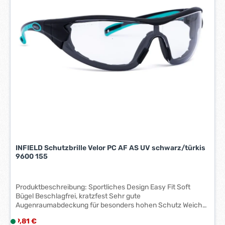
i
t
:
1
-
3
W
e
r
k
t
a
g
e
INFIELD Schutzbrille Velor PC AF AS UV schwarz/türkis
*
9600 155
*
Produktbeschreibung: Sportliches Design Easy Fit Soft
Bügel Beschlagfrei, kratzfest Sehr gute
Augenraumabdeckung für besonders hohen Schutz Weiche
Nasenauflage Festigkeitsklasse F nach EN 166 Gewicht: 34
Regulärer Preis:
9,81 €
L
g Farbe: schwarz/türkis, GA 166 F CE Scheibe: Polycarbonat