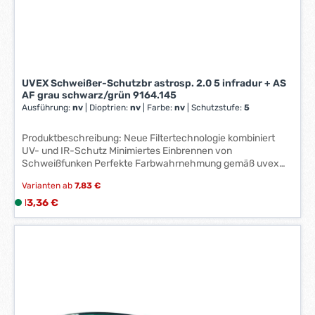
r
k
t
a
g
e
UVEX Schweißer-Schutzbr astrosp. 2.0 5 infradur + AS
*
AF grau schwarz/grün 9164.145
*
Ausführung:
nv
|
Dioptrien:
nv
|
Farbe:
nv
|
Schutzstufe:
5
Produktbeschreibung: Neue Filtertechnologie kombiniert
UV- und IR-Schutz Minimiertes Einbrennen von
Schweißfunken Perfekte Farbwahrnehmung gemäß uvex
Sonnenschutzfiltern Panoramascheibe aus Polycarbonat
Varianten ab
7,83 €
mit integriertem Seitenschutz für optimale
Augenraumabdeckung durch mehrstufige Bügelinklination
Regulärer Preis:
13,36 €
L
Individuelle Anpassung an jede Gesichtsform uvex
i
Belüftungssystem mit Labyrinthdichtung Weiche,
e
verstellbare Nasenschlinge weiche rutschhemmende
f
Bügelenden Schutzstufe 5
e
r
z
e