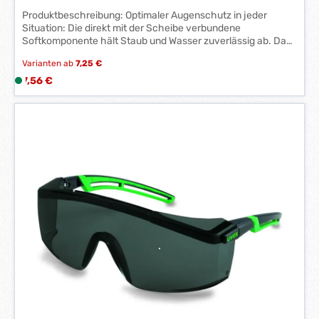
Produktbeschreibung: Optimaler Augenschutz in jeder
Situation: Die direkt mit der Scheibe verbundene
Softkomponente hält Staub und Wasser zuverlässig ab. Das
innovative uvex X-tended Eyeshield passt sich der
Varianten ab
7,25 €
Gesichtsform des Trägers perfekt an – für angenehmen
Tragekomfort und hundertprozentigen Schutz.
Regulärer Preis:
7,56 €
L
i
e
f
e
r
z
e
i
t
:
1
-
3
W
e