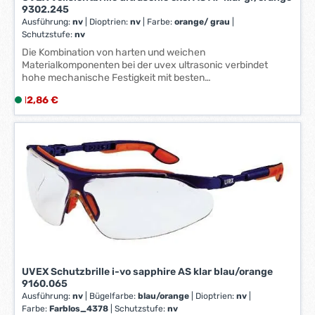
*
9302.245
*
Ausführung:
nv
|
Dioptrien:
nv
|
Farbe:
orange/ grau
|
Schutzstufe:
nv
Die Kombination von harten und weichen
Materialkomponenten bei der uvex ultrasonic verbindet
hohe mechanische Festigkeit mit besten
Trageeigenschaften – selbst dauerhaftes Tragen dieser
Regulärer Preis:
12,86 €
L
Vollsichtbrille verursacht keine Druckprobleme. Die flexible
i
Weichkomponente schmiegt sich dem Gesicht individuell an
und gewährleistet umfassenden seitlichen Schutz des
e
Augenraumes, sogar bei Brillenträgern. Die hervorragende
f
Ventilation der uvex ultrasonic sorgt für ein angenehmes und
e
reizfreies Klima im Augenraum. Sportliches Design, weites
r
Panoramablickfeld sowie schneller und leichter
z
Scheibenwechsel runden die Vorzüge dieser Top Brille ab.
e
i
t
:
1
UVEX Schutzbrille i-vo sapphire AS klar blau/orange
-
9160.065
3
Ausführung:
nv
|
Bügelfarbe:
blau/orange
|
Dioptrien:
nv
|
W
Farbe:
Farblos_4378
|
Schutzstufe:
nv