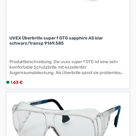
r
k
t
a
g
e
UVEX Überbrille super f OTG sapphire AS klar
*
schwarz/transp 9169.585
*
Produktbeschreibung: Die uvex super f OTG ist eine sehr
komfortable Schutzbrille mit exzellenter
Augenraumabdeckung. Als Überbrille passt sie problemlos
auch über konventionelle Korrektionsbrillen und ist damit
Regulärer Preis:
9,63 €
L
zum Beispiel perfekt als Besucherbrille geeignet.
i
e
f
e
r
z
e
i