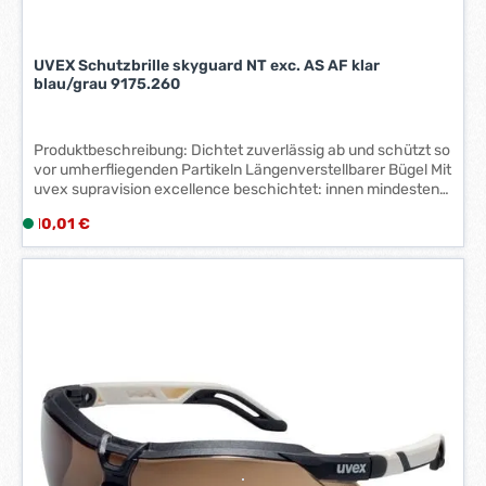
UVEX Schutzbrille skyguard NT exc. AS AF klar
blau/grau 9175.260
Produktbeschreibung: Dichtet zuverlässig ab und schützt so
vor umherfliegenden Partikeln Längenverstellbarer Bügel Mit
uvex supravision excellence beschichtet: innen mindestens
16 Sekunden lang beschlagfrei, außen extrem kratzfest und
Regulärer Preis:
10,01 €
L
chemikalienbeständig Rahmen in blau, grau Scheibe PC
i
farblos
e
f
e
r
z
e
i
t
:
1