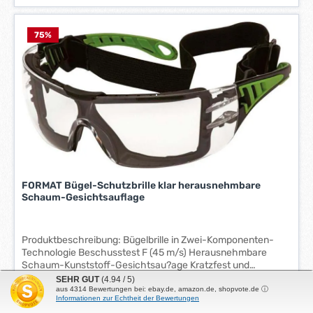
i
e
f
75
%
e
r
z
e
i
t
:
1
-
3
FORMAT Bügel-Schutzbrille klar herausnehmbare
Schaum-Gesichtsauflage
W
e
r
Produktbeschreibung: Bügelbrille in Zwei-Komponenten-
k
Technologie Beschusstest F (45 m/s) Herausnehmbare
t
Schaum-Kunststoff-Gesichtsau?age Kratzfest und
a
beschlagfrei Tragbar mit Gummiband oder Bügel Mit UV
SEHR GUT
(4.94 / 5)
g
Verkaufspreis:
6,15 €
L
Regulärer Preis:
24,93 €
Schutz Zulassung/Norm: EN 166 Gewicht: 46 g
aus
4314
Bewertungen bei: ebay.de, amazon.de, shopvote.de ⓘ
e
Informationen zur Echtheit der Bewertungen
i
Scheibenfarbe: klar Technische Daten: UV-Schutz