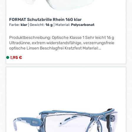
t
:
1
FORMAT Schutzbrille Rhein 16G klar
-
Farbe:
klar
|
Gewicht:
16 g
|
Material:
Polycarbonat
3
W
Produktbeschreibung: Optische Klasse 1 Sehr leicht 16 g
e
Ultradünne, extrem widerstandsfähige, verzerrungsfreie
r
optische Linsen Beschlagfrei Kratzfest Material:
k
Polycarbonat Norm: EN166
Regulärer Preis:
2,95 €
L
t
i
a
e
g
f
e
e
*
r
*
z
e
i
t
:
1
-