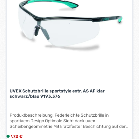
i
t
:
1
-
3
W
e
r
k
t
a
g
e
UVEX Schutzbrille sportstyle extr. AS AF klar
*
schwarz/blau 9193.376
*
Produktbeschreibung: Federleichte Schutzbrille in
sportivem Design Optimale Sicht dank uvex
Scheibengeommetrie Mit kratzfester Beschichtung auf der
Außen- und beschlagfreier Beschichtung auf der Innenseite
Regulärer Preis:
7,72 €
L
Ausführung: uvex supravision extreme Scheibe: PC farblos.