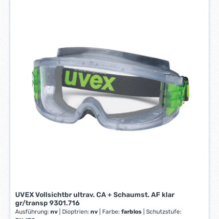
f
e
r
z
e
i
t
:
1
-
3
W
e
r
k
t
a
g
e
UVEX Vollsichtbr ultrav. CA + Schaumst. AF klar
*
gr/transp 9301.716
*
Ausführung:
nv
|
Dioptrien:
nv
|
Farbe:
farblos
|
Schutzstufe: