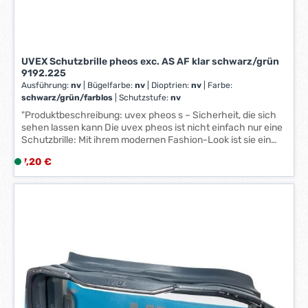
t
a
g
e
UVEX Schutzbrille pheos exc. AS AF klar schwarz/grün
*
9192.225
*
Ausführung:
nv
|
Bügelfarbe:
nv
|
Dioptrien:
nv
|
Farbe:
schwarz/grün/farblos
|
Schutzstufe:
nv
"Produktbeschreibung: uvex pheos s – Sicherheit, die sich
sehen lassen kann Die uvex pheos ist nicht einfach nur eine
Schutzbrille: Mit ihrem modernen Fashion-Look ist sie ein
gern gesehenen Begleiter im Arbeitsalltag. Hinter dem
Regulärer Preis:
7,20 €
L
attraktiven Design steckt innovative Schutzbrillen-
i
Technologie: Das Herzstück ist die duosphärische Scheibe,
die nicht nur ein großes Sichtfeld bietet, sondern durch die
e
hochwertige uvex supravision Beschichtungstechnologie
f
außen auch besonders kratzfest und innen dauerhaft
e
beschlagfrei ist. Durch einen Zusatzrahmen und ein
r
Kopfband ist die uvex pheos je nach Anwendugsgebiet zu
z
einem Set erweiterbar Allgemeine Merkmale moderne
e
Schutzbrille im Fashion-Look mit duosphärischer
Scheibentechnologie komplett metallfrei schmale Variante
i
auch in Standard-Größe erhältlich Rahmenfarben: weiß,
t
grün farblose PC-Scheibe Schutz-Merkmale zertifiziert
: