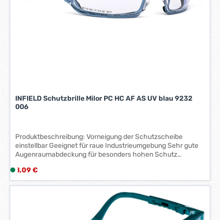
3
W
e
r
k
t
a
g
e
INFIELD Schutzbrille Milor PC HC AF AS UV blau 9232
*
006
*
Produktbeschreibung: Vorneigung der Schutzscheibe
einstellbar Geeignet für raue Industrieumgebung Sehr gute
Augenraumabdeckung für besonders hohen Schutz
Softpolster gegen frontale Stoßeinwirkung Rutschfeste
Regulärer Preis:
8,09 €
L
Bügelenden Beschlagfrei, kratzfest Festigkeitsklasse F nach
i
EN 166 Gewicht: 35 g Farbe: Blau, GA 166 F T CE Scheibe:
Polycarbonat klar, 2C-1,2 GA 1 F N CE
e
f
e