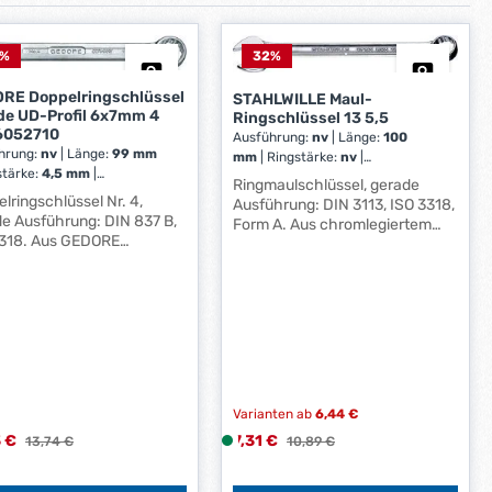
%
32
%
RE Doppelringschlüssel
STAHLWILLE Maul-
de UD-Profil 6x7mm 4
Ringschlüssel 13 5,5
6052710
Ausführung:
nv
|
Länge:
100
hrung:
nv
|
Länge:
99 mm
mm
|
Ringstärke:
nv
|
stärke:
4,5 mm
|
Schlüsselweite:
5,5 mm
Ringmaulschlüssel, gerade
sselweite:
6 x 7 mm
lringschlüssel Nr. 4,
Ausführung: DIN 3113, ISO 3318,
N 837 B,
Form A. Aus chromlegiertem
3318. Aus GEDORE
Stahl, geschmiedet, verchromt,
ium Stahl 31CrV3, matt
Ringseite um 15° abgewinkelt,
romt, Ringe
mit stabilem Schaft mit Doppel-
wandig.Aus GEDORE
T-Profil. Hersteller: STAHLWILLE
ium Stahl 31CrV3.
Eduard Wille GmbH & Co. KG,
eller: GEDORE
Lindenallee 27, 42349
eugfabrik GmbH & Co. KG,
Wuppertal, DE, +4920247910,
cheider Straße 149, 42899
info@stahlwille.de
cheid, DE,
Varianten ab
6,44 €
191596900,
re.empfang@gedore.com
ufspreis:
Verkaufspreis:
3 €
Regulärer Preis:
7,31 €
L
Regulärer Preis:
13,74 €
10,89 €
i
e