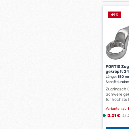
49
%
FORTIS Zug
gekröpft 
Länge:
180 
Schaftdurchm
Schlüsselweit
Zugringschlüssel Aus
Schwere gek
für höchste
Anwendung:
Varianten ab
1
Montagearbe
Drehmoment
Verkaufsprei
12,21 €
L
Regu
24,
Verwendung 
i
Aufsteckroh
e