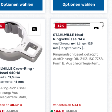
f
Optionen wählen
Optionen wählen
e
r
z
e
%
32
%
i
STAHLWILLE Maul-
t
Ringschlüssel 14 6
:
Ausführung:
nv
|
Länge:
125
1
mm
|
Ringstärke:
nv
|
-
Schlüsselweite:
6 mm
Ringmaulschlüssel, gekröpft
3
Ausführung: DIN 3113, ISO 7738,
W
Form B. Aus chromlegiertem
e
Stahl, geschmiedet, verchromt,
LWILLE Crow-Ring -
r
Ringseite tief gekröpft,
üssel 440 16
Maulstellung 15°. Stabiler
k
tärke:
17,5 mm
|
Schaft mit Doppel-T-Profil.
sselweite:
16 mm
t
Hersteller: STAHLWILLE Eduard
a
-Ring-Schlüssel
Wille GmbH & Co. KG,
ührung: Aus
g
Lindenallee 27, 42349
legiertem Stahl,
e
Wuppertal, DE, +4920247910,
 Hinweis: Bei
*
info@stahlwille.de
nten ab
40,39 €
Varianten ab
6,74 €
endung mit
*
momentschlüsseln muss
ufspreis:
Verkaufspreis:
3 €
Regulärer Preis:
7,44 €
L
Regulärer Preis:
65,09 €
11,07 €