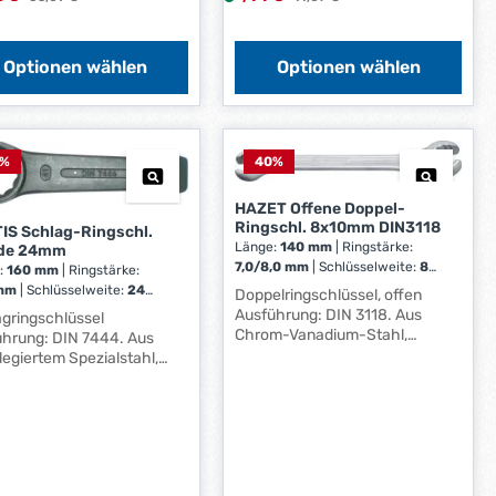
tichmaß geprüft und ggf.
i
instellung angepasst
e
teller:
f
Optionen wählen
Optionen wählen
LWILLE Eduard Wille GmbH
e
 KG, Lindenallee 27, 42349
r
rtal, DE, +4920247910,
stahlwille.de
z
e
%
40
%
i
t
HAZET Offene Doppel-
Ringschl. 8x10mm DIN3118
:
IS Schlag-Ringschl.
Länge:
140 mm
|
Ringstärke:
de 24mm
1
7,0/8,0 mm
|
Schlüsselweite:
8
:
160 mm
|
Ringstärke:
-
x 10 mm
 mm
|
Schlüsselweite:
24
Doppelringschlüssel, offen
3
Ausführung: DIN 3118. Aus
gringschlüssel
W
Chrom-Vanadium-Stahl,
hrung: DIN 7444. Aus
e
verchromt, Ringköpfe 15°
egiertem Spezialstahl,
r
abgewinkelt. Anwendung: Für
rt. Anwendung: Für
k
Rohrverschraubungen,
nders schwere
Überwurfmuttern- und
t
rbeiten. Hersteller:
schrauben. Hersteller: HAZET-
aufsbüro Deutscher
a
WERK Hermann Zerver GmbH &
händler GmbH, EDE Platz
g
Co. KG, Güldenwerther
389 Wuppertal, DE,
e
Bahnhofstr. 25-29, 42857