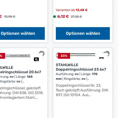
0260960,
*
Remscheid, DE, +4921917920,
ontakt@ede.de Nicht
*
info@hazet.de Zwölfkant,
rmte Größe.
Varianten ab
13,48 €
Öffnung um 15° versetzt.
ufspreis:
Verkaufspreis:
 €
Regulärer Preis:
16,12 €
L
Regulärer Preis:
13,98 €
27,25 €
i
e
f
Optionen wählen
Optionen wählen
e
r
z
e
%
33
%
i
STAHLWILLE
t
LWILLE
Doppelringschlüssel 23 6x7
:
elringschlüssel 20 6x7
Ausführung:
nv
|
Länge:
170
hrung:
nv
|
Länge:
165
1
mm
|
Ringstärke:
nv
|
Ringstärke:
nv
|
-
Schlüsselweite:
6 X 7 mm
Doppelringschlüssel Nr. 23,
sselweite:
6 X 7 mm
lringschlüssel, gekröpft
3
flach gekröpft Ausführung: DIN
hrung: DIN 838, ISO 3318.
W
897, ISO 10104. Aus
hromlegiertem Stahl,
e
chromlegiertem Stahl,
hromt. Ringe dünnwandig.
verchromt. Ringstellung flach
r
ler Schaft mit Doppel-T-
gekröpft. Hersteller:
k
ILLE
STAHLWILLE Eduard Wille GmbH
t
d Wille GmbH & Co. KG,