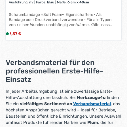
Ausführung:
nv
|
Farbe:
blau
|
Maße:
6 cm x 40cm
Schaumbandage »Soft Foam« Eigenschaften: • Als
Bandage oder Druckverband verwendbar • Für alle Typen
von kleinen Wunden, unabhängig von Wärme, Kälte, nass
oder trocken • Hält auch im Wasser • Einfach ein passendes
Regulärer Preis:
2,57 €
L
Stück abreißen und zwei bis drei Mal um die Verletzung legen
i
• Die blaue Ausführung ist für die Anwendung bei der
Hantierung mit Lebensmitteln gedacht • Kann auch im
e
Wasser benutzt werden • Passt in die Cederroth Erste-Hilfe-
f
Station 6 cm x 2 m • Passt in den Pflasterspender Plus, 6 cm
e
x 4,5 m • Elastisch • Klebt nicht in der Wunde oder auf der
Verbandsmaterial für den
r
Haut • Enthält kein Latex • Haltbarkeit: 5 Jahre
professionellen Erste-Hilfe-
z
e
Einsatz
i
t
In jeder Arbeitsumgebung ist eine zuverlässige Erste-
:
Hilfe-Ausstattung unerlässlich. Bei
Werkzeuge4u
finden
1
Sie ein
vielfältiges Sortiment an
Verbandsmaterial
, das
-
höchsten Ansprüchen gerecht wird – ideal für Betriebe,
3
Baustellen und öffentliche Einrichtungen. Unsere Auswahl
W
umfasst Produkte führender Marken wie
Plum
, die für
e