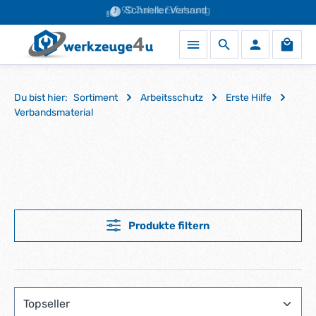
90 Jahre Erfahrung
Schneller Versand
Zum Hauptinhalt springen
Waren
Du bist hier:
Sortiment
Arbeitsschutz
Erste Hilfe
Verbandsmaterial
Produkte filtern