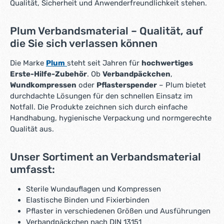
Qualität, Sicherheit und Anwenderfreundlichkeit stehen.
r
k
t
Plum Verbandsmaterial – Qualität, auf
a
die Sie sich verlassen können
g
e
Die Marke
Plum
steht seit Jahren für
hochwertiges
*
Erste-Hilfe-Zubehör
. Ob
Verbandpäckchen
,
*
Wundkompressen
oder
Pflasterspender
– Plum bietet
durchdachte Lösungen für den schnellen Einsatz im
Notfall. Die Produkte zeichnen sich durch einfache
Handhabung, hygienische Verpackung und normgerechte
Qualität aus.
Unser Sortiment an Verbandsmaterial
umfasst:
Sterile Wundauflagen und Kompressen
Elastische Binden und Fixierbinden
Pflaster in verschiedenen Größen und Ausführungen
Verbandpäckchen nach DIN 13151