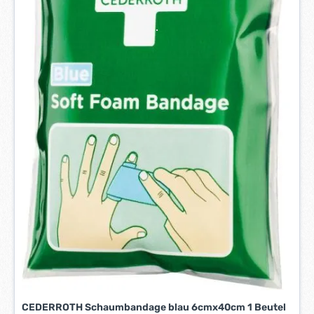
t
a
g
e
*
*
CEDERROTH Schaumbandage blau 6cmx40cm 1 Beutel