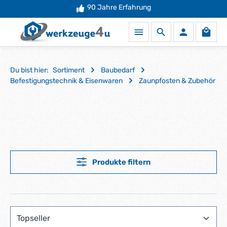
90 Jahre Erfahrung
Zum Hauptinhalt springen
Waren
Du bist hier:
Sortiment
Baubedarf
Befestigungstechnik & Eisenwaren
Zaunpfosten & Zubehör
Produkte filtern