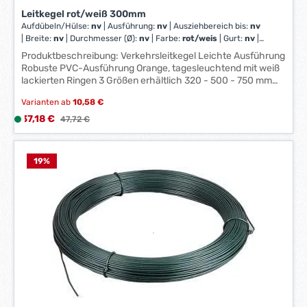
Leitkegel rot/weiß 300mm
Aufdübeln/Hülse:
nv
|
Ausführung:
nv
|
Ausziehbereich bis:
nv
|
Breite:
nv
|
Durchmesser (Ø):
nv
|
Farbe:
rot/weis
|
Gurt:
nv
|
Höhe:
750 mm
|
Innen/Außenaufstellung:
nv
|
Länge:
nv
|
Ø:
nv
Produktbeschreibung: Verkehrsleitkegel Leichte Ausführung
Robuste PVC-Ausführung Orange, tagesleuchtend mit weiß
lackierten Ringen 3 Größen erhältlich 320 - 500 - 750 mm
(Standard ist 500 mm) Nur für den innerbetrieblichen Einsatz
Varianten ab
10,58 €
Verkaufspreis:
37,18 €
L
Regulärer Preis:
47,72 €
i
e
f
19
%
e
r
z
e
i
t
:
1
-
3