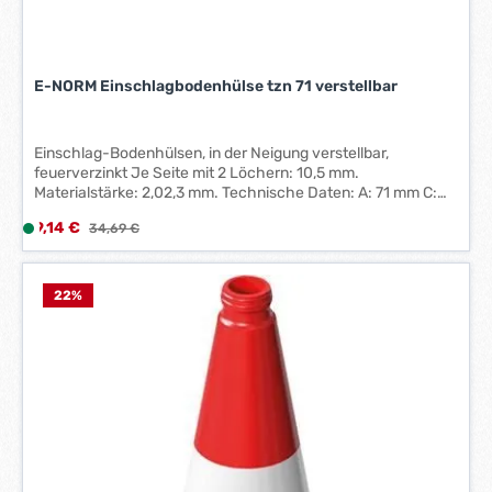
E-NORM Einschlagbodenhülse tzn 71 verstellbar
Einschlag-Bodenhülsen, in der Neigung verstellbar,
feuerverzinkt Je Seite mit 2 Löchern: 10,5 mm.
Materialstärke: 2,02,3 mm. Technische Daten: A: 71 mm C:
150 mm Höhe D: 600 mm
Verkaufspreis:
9,14 €
L
Regulärer Preis:
34,69 €
i
e
f
22
%
e
r
z
e
i
t
:
1