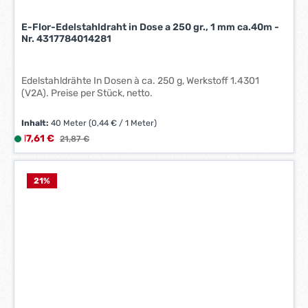
W
E-Flor-Edelstahldraht in Dose a 250 gr., 1 mm ca.40m -
e
Nr. 4317784014281
r
k
t
Edelstahldrähte In Dosen à ca. 250 g, Werkstoff 1.4301
a
(V2A). Preise per Stück, netto.
g
e
Inhalt:
40 Meter
(0,44 € / 1 Meter)
*
Verkaufspreis:
17,61 €
L
Regulärer Preis:
21,87 €
*
i
e
f
21
%
e
r
z
e
i
t
:
1