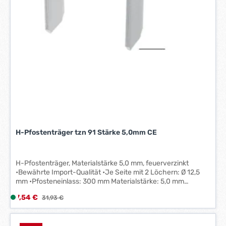
H-Pfostenträger tzn 91 Stärke 5,0mm CE
H-Pfostenträger, Materialstärke 5,0 mm, feuerverzinkt
•Bewährte Import-Qualität •Je Seite mit 2 Löchern: Ø 12,5
mm •Pfosteneinlass: 300 mm Materialstärke: 5,0 mm
Palettenmenge: 200 Stück
Verkaufspreis:
7,54 €
L
Regulärer Preis:
31,93 €
i
e