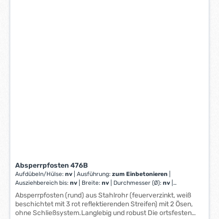
Absperrpfosten 476B
Aufdübeln/Hülse:
nv
|
Ausführung:
zum Einbetonieren
|
Ausziehbereich bis:
nv
|
Breite:
nv
|
Durchmesser (Ø):
nv
|
Farbe:
nv
|
Gurt:
nv
|
Höhe:
nv
|
Innen/Außenaufstellung:
nv
|
Absperrpfosten (rund) aus Stahlrohr (feuerverzinkt, weiß
Länge:
nv
|
Ø:
nv
beschichtet mit 3 rot reflektierenden Streifen) mit 2 Ösen,
ohne Schließsystem.Langlebig und robust Die ortsfesten