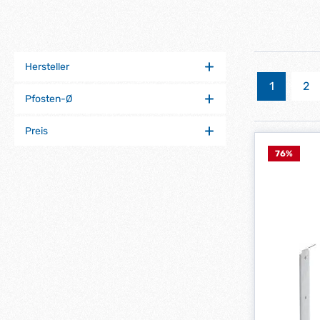
Hersteller
1
2
Seite
Se
Pfosten-Ø
Preis
76
%