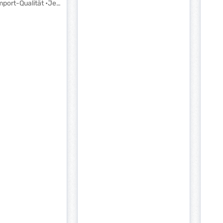
Dauer
port-Qualität •Je
Linse
Löchern: Ø 12,5 mm
ohne
lass: 300 mm
Lange
ke: 5,0 mm
niedr
ge: 200 Stück
Betri
4R25.