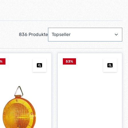
836 Produkte
%
53
%