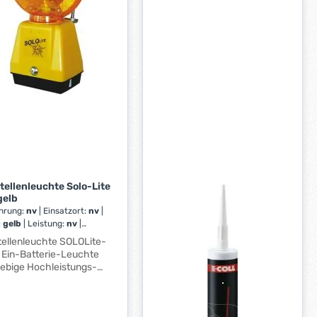
tellenleuchte Solo-Lite
gelb
hrung:
nv
|
Einsatzort:
nv
|
:
gelb
|
Leistung:
nv
|
tstärke:
nv
|
Leuchtweite:
ellenleuchte SOLOLite-
umen:
nv
|
Maße:
nv
ebige Hochleistungs-
tdioden statt Glühlampen
Dämmerungsautomatik,
altung Blink- und