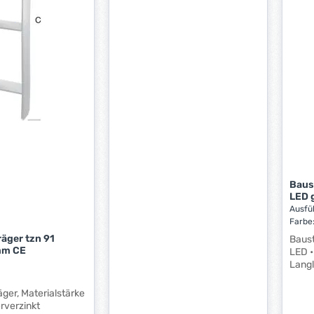
abmanteln. Durch die
Rändelschraube am Griffende
lässt sich die Schnitttiefe
schnell und präzise einstellen.
Lieferung inklusive 1
Ersatzmesser im Handgriff.
Anwendung: Zum schnellen und
unkomplizierten Abmanteln von
allen gängigen Rundkabeltypen.
Hersteller: JOKARI-Krampe
GmbH, An der Vogelrute 34,
59387 Ascheberg-Herbern, DE,
+49 25 99 50 19 70,
info@jokari.de
Baus
LED 
Ausfü
Farbe
Leuch
 tzn 91
Baust
nv
|
L
Stärke 5,0mm CE
LED • Ein-Batterie-Leuchte
Langl
Leuch
mit 
ger, Materialstärke
Umsch
rverzinkt