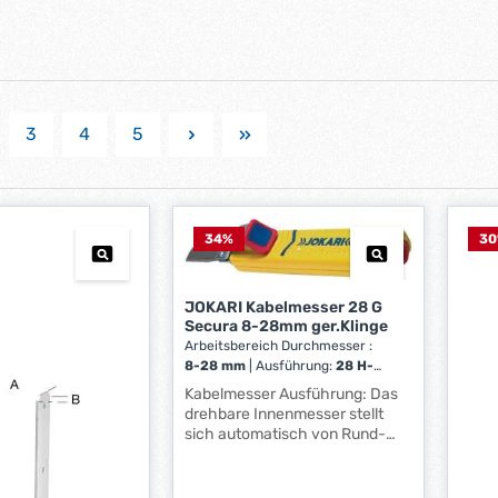
3
4
5
ite
Seite
Seite
Seite
34
%
30
JOKARI Kabelmesser 28 G
Secura 8-28mm ger.Klinge
Arbeitsbereich Durchmesser :
8-28 mm
|
Ausführung:
28 H-
TIN
|
Länge:
178 mm
Kabelmesser Ausführung: Das
drehbare Innenmesser stellt
sich automatisch von Rund-
auf Längsschnitt um. Dadurch
lassen sich längere Kabelstücke
in nur einem Arbeitsgang