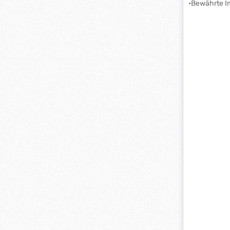
•Bewährte Im
Seite mit 2 
•Pfostenein
Materialstär
Palettenmen