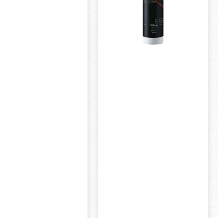
licht. Reflektierender
nrand. Batteriewechsel
 Abmontieren der Leuchte.
 Betriebsdauer durch
igen Stromverbrauch.
eb mit nur einer Batterie
 Mit Secura-Halter 52.