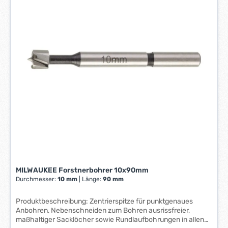
z
e
i
t
:
1
-
3
W
e
r
k
t
a
g
e
MILWAUKEE Forstnerbohrer 10x90mm
*
Durchmesser:
10 mm
|
Länge:
90 mm
*
Produktbeschreibung: Zentrierspitze für punktgenaues
Anbohren, Nebenschneiden zum Bohren ausrissfreier,
maßhaltiger Sacklöcher sowie Rundlaufbohrungen in allen