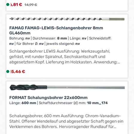
weichen und harten Naturhölzern Hergestellt nach DIN
Verkaufspreis:
6,81 €
L
Regulärer Preis:
14,99 €
7483 Technische Daten: Länge: 90 mm Durchmesser: 50
i
mm Arbeitslänge: 50 mm
e
f
FAMAG FAMAG-LEWIS-Schlangenbohrer 8mm
e
GL460mm
r
Bohrung:
nv
|
Durchmesser:
8 mm
|
Länge:
nv
|
Schneidstoff:
z
nv
|
für Bohrer Ø:
nv
|
jeweils steigend:
nv
e
Schlangenbohrer LEWIS Ausführung: Werkzeugstahl,
i
gefräst, mit runder Spiralnut, Sechskantschaft und
t
abgesetztem Kopf. Lieferung im Holzkasten. Anwendung:
Speziell für Tieflochbohrungen in Weich- und europäischem
:
Regulärer Preis:
15,46 €
L
Hartholz mit Handbohrmaschinen, leistungsstarken Akku-
1
i
Bohrmaschinen und Abbundanlagen. Hersteller: Famag
-
Werkzeugfabrik GmbH & Co. KG, Rather Str. 29, 42855
e
3
Remscheid, DE, +49219192840, info@famag.com
f
W
e
FORMAT Schalungsbohrer 22x600mm
e
r
Länge:
600 mm
|
Schaftdurchmesser (d) mm:
10 mm_174
r
z
k
e
Schalungsbohrer, 600 mm Ausführung: Chrom-Vanadium-
t
Stahl. Offener Wendellauf und abgesetzter Schaft gegen ein
i
a
Verklemmen des Bohrers. Hervorragender Rundlauf für
t
g
genaue, saubere Löcher. Optimale Spanabfuhr auch in