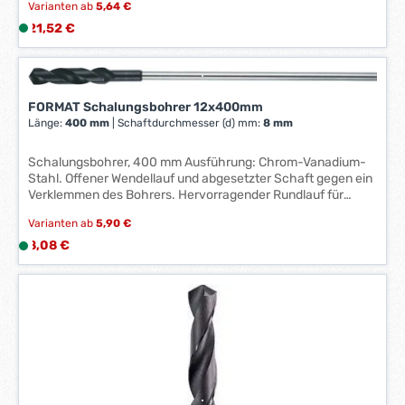
:
Varianten ab
5,64 €
e
tiefen Bohrlöchern. Anwendung: Für Schalbretter und
1
Schaltafeln, Weich- und Hartholz, Isolations- und
*
Regulärer Preis:
21,52 €
L
-
Dämmstoffe.
*
i
3
e
W
f
e
e
FORMAT Schalungsbohrer 12x400mm
r
r
Länge:
400 mm
|
Schaftdurchmesser (d) mm:
8 mm
k
z
t
e
Schalungsbohrer, 400 mm Ausführung: Chrom-Vanadium-
a
Stahl. Offener Wendellauf und abgesetzter Schaft gegen ein
i
g
Verklemmen des Bohrers. Hervorragender Rundlauf für
t
e
genaue, saubere Löcher. Optimale Spanabfuhr auch in
:
Varianten ab
5,90 €
tiefen Bohrlöchern. Anwendung: Für Schalbretter und
*
1
Schaltafeln, Weich- und Hartholz, Isolations- und
Regulärer Preis:
8,08 €
L
*
-
Dämmstoffe.
i
3
e
W
f
e
e
r
r
k
z
t
e
a
i