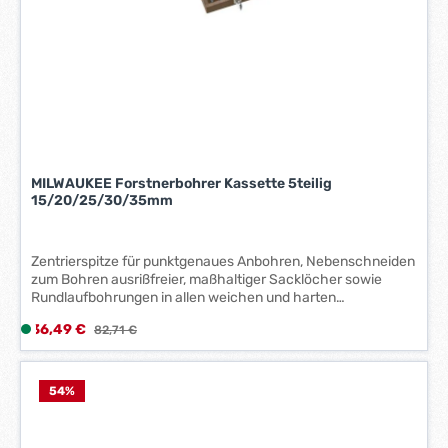
3
W
e
r
k
t
a
g
e
MILWAUKEE Forstnerbohrer Kassette 5teilig
*
15/20/25/30/35mm
*
Zentrierspitze für punktgenaues Anbohren, Nebenschneiden
zum Bohren ausrißfreier, maßhaltiger Sacklöcher sowie
Rundlaufbohrungen in allen weichen und harten
Naturhölzern. Hergestellt nach DIN 7483 Set aus 5 Teilen.
Verkaufspreis:
36,49 €
L
Regulärer Preis:
82,71 €
i
e
f
54
%
e
r