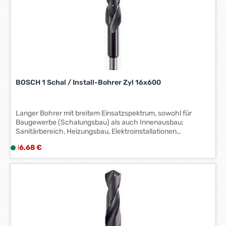
i
t
:
5
-
7
W
e
BOSCH 1 Schal / Install-Bohrer Zyl 16x600
r
k
t
Langer Bohrer mit breitem Einsatzspektrum, sowohl für
a
Baugewerbe (Schalungsbau) als auch Innenausbau;
g
Sanitärbereich, Heizungsbau, Elektroinstallationen
(Durchführungen in Holz, Gipsplatten, Leichtbaustoffen,
e
Regulärer Preis:
16,68 €
L
Isolationen). Die Bohrer in HSS-Qualität ermöglichen auch
*
i
Bohrungen in Metall, z.B. Sandwichmaterial mit Stahl-,
*
Aluminium- oder Profilblech. Hinweis: nur drehend bohren,
e
Schlag abstellen.
f
e
r
z
e