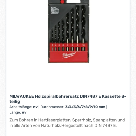
e
t
i
a
t
g
:
e
1
*
-
*
3
W
e
r
k
t
a
g
e
MILWAUKEE Holzspiralbohrersatz DIN7487 E Kassette 8-
*
teilig
*
Arbeitslänge:
nv
|
Durchmesser:
3/4/5/6/7/8/9/10 mm
|
Länge:
nv
Zum Bohren in Hartfaserplatten, Sperrholz, Spanplatten und
in alle Arten von Naturholz.Hergestellt nach DIN 7487 E.