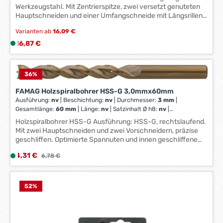
Werkzeugstahl. Mit Zentrierspitze, zwei versetzt genuteten
Hauptschneiden und einer Umfangschneide mit Längsrillen.
Dadurch wird weniger Kraft benötigt und einer geringere
Varianten ab
16,09 €
Reibung und damit weniger Hitze erzeugt. Lieferung im
Holzkasten. Anwendung: Zum schnellen, kraftsparenden
Regulärer Preis:
16,87 €
L
Bohren in Weichholz, europäischem Hartholz und
i
Plattenwerkstoffen. Hersteller: Famag Werkzeugfabrik
e
GmbH & Co. KG, Rather Str. 29, 42855 Remscheid, DE,
f
36
%
+49219192840, info@famag.com
e
FAMAG Holzspiralbohrer HSS-G 3,0mmx60mm
r
Ausführung:
nv
|
Beschichtung:
nv
|
Durchmesser:
3 mm
|
z
Gesamtlänge:
60 mm
|
Länge:
nv
|
Satzinhalt Ø h8:
nv
|
e
Schaft-Ø:
3 mm
|
Schneidendurchmesser:
nv
|
Spitzenwinkel:
Holzspiralbohrer HSS-G Ausführung: HSS-G, rechtslaufend.
i
nv
Mit zwei Hauptschneiden und zwei Vorschneidern, präzise
t
geschliffen. Optimierte Spannuten und innen geschliffene
:
Tieflochspirale für einen sehr guten Spanabtransport.
Verkaufspreis:
4,31 €
L
Regulärer Preis:
6,78 €
Anwendung: Ideal für alle Holzwerkstoffe, insbesondere
1
i
harte Hölzer. Weiterhin geeignet für Kunststoffe wie Acryl,
-
Corian®, GFK, Polycarbonat, PVC und Trespa®. Hersteller:
e
3
Famag Werkzeugfabrik GmbH & Co. KG, Rather Str. 29,
f
52
%
W
42855 Remscheid, DE, +49219192840, info@famag.com
e
e
r
r
z
k