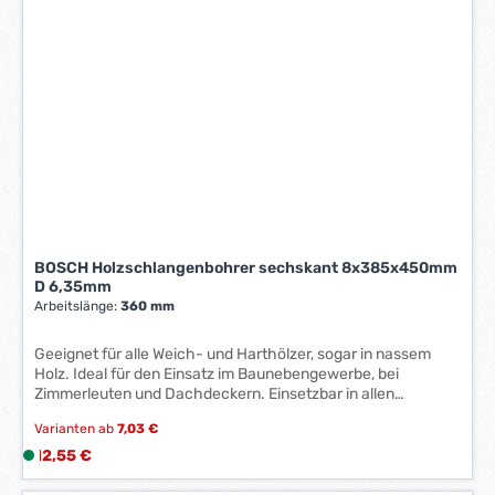
BOSCH Holzschlangenbohrer sechskant 8x385x450mm
D 6,35mm
Arbeitslänge:
360 mm
Geeignet für alle Weich- und Harthölzer, sogar in nassem
Holz. Ideal für den Einsatz im Baunebengewerbe, bei
Zimmerleuten und Dachdeckern. Einsetzbar in allen
Bohrmaschinen mit 13-mm Bohrfutter.
Varianten ab
7,03 €
Präzisionsgeschliffen für maßhaltige Bohrungen.
Technische Daten: Abmessung Länge: 510 mm Abmessung
Regulärer Preis:
12,55 €
L
Breite: 44 mm Abmessung Höhe: 11 mm Arbeitslänge: 360
i
mm Arbeitslänge (L1) mm: 360 Bruttogewicht: 0.120 kg