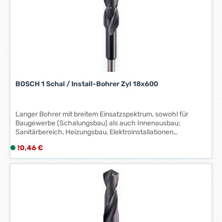
i
t
:
5
-
7
W
e
BOSCH 1 Schal / Install-Bohrer Zyl 18x600
r
k
t
Langer Bohrer mit breitem Einsatzspektrum, sowohl für
a
Baugewerbe (Schalungsbau) als auch Innenausbau;
g
Sanitärbereich, Heizungsbau, Elektroinstallationen
(Durchführungen in Holz, Gipsplatten, Leichtbaustoffen,
e
Regulärer Preis:
20,46 €
L
Isolationen). Die Bohrer in HSS-Qualität ermöglichen auch
*
i
Bohrungen in Metall, z.B. Sandwichmaterial mit Stahl-,
*
Aluminium- oder Profilblech. Hinweis: nur drehend bohren,
e
Schlag abstellen.
f
e
r
z
e