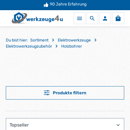
90 Jahre Erfahrung
Zum Hauptinhalt springen
Waren
Du bist hier:
Sortiment
Elektrowerkzeuge
Elektrowerkzeugzubehör
Holzbohrer
Produkte filtern