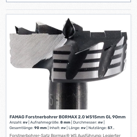
FAMAG Forstnerbohrer BORMAX 2.0 WS15mm GL 90mm
Anzahl:
nv
|
Aufnahmegröße:
8 mm
|
Durchmesser:
nv
|
Gesamtlänge:
90 mm
|
Inhalt:
nv
|
Länge:
nv
|
Nutzlänge:
57
mm
|
Schaft-Ø:
8 mm
|
Ø:
15 mm
Forstnerbohrer-Satz Bormax® WS Ausführung: Legierter