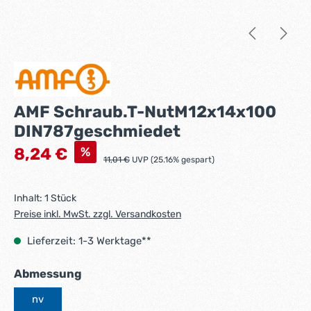
AMF Schraub.T-NutM12x14x100
DIN787geschmiedet
Verkaufspreis:
%
8,24 €
Regulärer Preis:
11,01 €
UVP (25.16% gespart)
Inhalt:
1 Stück
Preise inkl. MwSt. zzgl. Versandkosten
Lieferzeit: 1-3 Werktage**
auswählen
Abmessung
nv