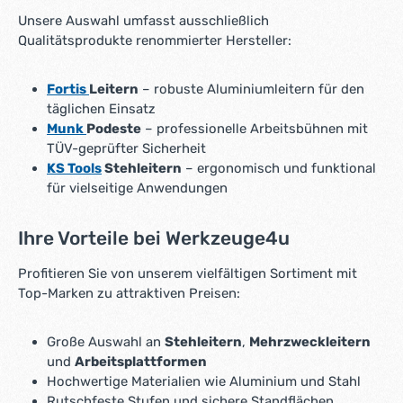
g
Unsere Auswahl umfasst ausschließlich
e
Qualitätsprodukte renommierter Hersteller:
*
*
Fortis
Leitern
– robuste Aluminiumleitern für den
täglichen Einsatz
Munk
Podeste
– professionelle Arbeitsbühnen mit
TÜV-geprüfter Sicherheit
KS Tools
Stehleitern
– ergonomisch und funktional
für vielseitige Anwendungen
Ihre Vorteile bei Werkzeuge4u
Profitieren Sie von unserem vielfältigen Sortiment mit
Top-Marken zu attraktiven Preisen:
Große Auswahl an
Stehleitern
,
Mehrzweckleitern
und
Arbeitsplattformen
Hochwertige Materialien wie Aluminium und Stahl
Rutschfeste Stufen und sichere Standflächen