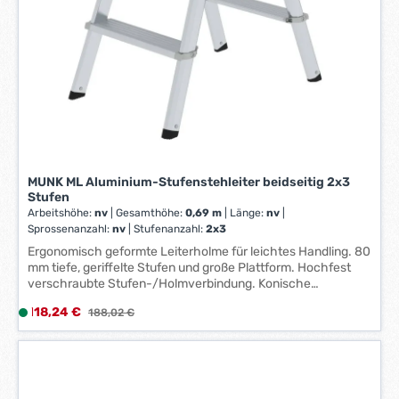
-
3
W
e
r
k
t
a
g
e
MUNK ML Aluminium-Stufenstehleiter beidseitig 2x3
*
Stufen
*
Arbeitshöhe:
nv
|
Gesamthöhe:
0,69 m
|
Länge:
nv
|
Sprossenanzahl:
nv
|
Stufenanzahl:
2x3
Ergonomisch geformte Leiterholme für leichtes Handling. 80
mm tiefe, geriffelte Stufen und große Plattform. Hochfest
verschraubte Stufen-/Holmverbindung. Konische
Holmführung für einen sicheren Stand.2-fach
Verkaufspreis:
118,24 €
L
Regulärer Preis:
188,02 €
verschraubtes, massives Leitergelenk aus Zink-Druckguss.
i
Rutschsichere Leiterschuhe. Praktische Ablageschale.
Spreizsicherung mit zwei hochfesten Polyestergurten.
e
f
e