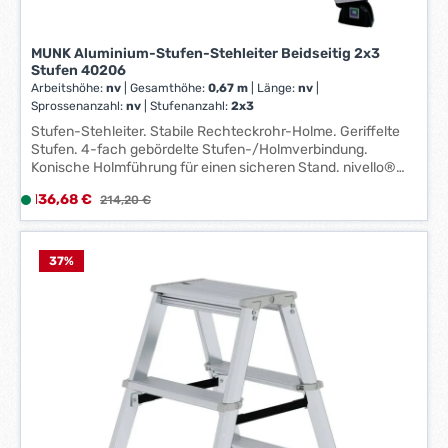
g
e
MUNK Aluminium-Stufen-Stehleiter Beidseitig 2x3
*
Stufen 40206
*
Arbeitshöhe:
nv
|
Gesamthöhe:
0,67 m
|
Länge:
nv
|
Sprossenanzahl:
nv
|
Stufenanzahl:
2x3
Stufen-Stehleiter. Stabile Rechteckrohr-Holme. Geriffelte
Stufen. 4-fach gebördelte Stufen-/Holmverbindung.
Konische Holmführung für einen sicheren Stand. nivello®
Leiterschuhe mit patentierter 2-Achsen-Neigungstechnik.
Verkaufspreis:
136,68 €
L
Regulärer Preis:
214,20 €
ergo-pad® Griffzone mit Klemmmechanismus. 4-fach
i
verschraubtes, massives Leitergelenk aus Aluminium.
Spreizsicherung mit zwei hochfesten Polyestergurten.
e
f
37
%
e
r
z
e
i
t
:
1