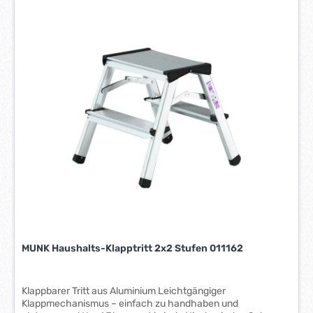
r
z
e
i
t
:
1
-
3
W
e
r
k
t
a
g
e
MUNK Haushalts-Klapptritt 2x2 Stufen 011162
*
*
Klappbarer Tritt aus Aluminium Leichtgängiger
Klappmechanismus – einfach zu handhaben und