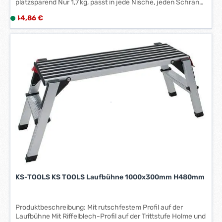
platzsparend Nur 1,7 kg, passt in jede Nische, jeden Schrank,
jeden Kofferraum Rutschsichere Standfläche Rutschfeste
Regulärer Preis:
44,86 €
L
Kunststoffschuhe sorgen für festen Stand auf jedem
i
Untergrund und zusätzliche Stabilität Ideal für Küche, Büro,
Haushalt, Werkstatt oder unterwegs Stabile Aluminium-
e
Konstruktion
f
e
r
z
e
i
t
:
1
-
3
W
e
KS-TOOLS KS TOOLS Laufbühne 1000x300mm H480mm
r
k
t
Produktbeschreibung: Mit rutschfestem Profil auf der
a
Laufbühne Mit Riffelblech-Profil auf der Trittstufe Holme und