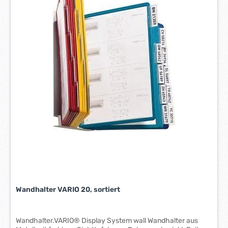
t
:
1
-
3
W
e
r
k
t
a
g
e
*
*
Wandhalter VARIO 20, sortiert
Wandhalter.VARIO® Display System wall Wandhalter aus