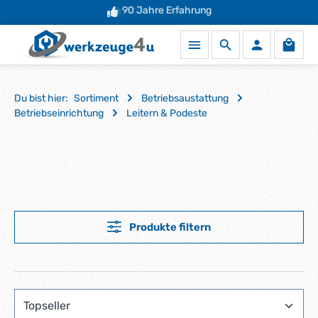
90 Jahre Erfahrung
Zum Hauptinhalt springen
Waren
Du bist hier:
Sortiment
Betriebsaustattung
Betriebseinrichtung
Leitern & Podeste
Produkte filtern