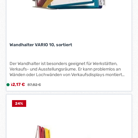
g
e
*
*
Wandhalter VARIO 10, sortiert
Der Wandhalter ist besonders geeignet für Werkstätten,
Verkaufs- und Ausstellungsräume. Er kann problemlos an
Wänden oder Lochwänden von Verkaufsdisplays montiert
werden. Die eingearbeitete Zapfenmechanik ermöglicht ein
Verkaufspreis:
62,17 €
L
Regulärer Preis:
87,82 €
einfaches Herausnehmen und Einfügen der Sichttafeln in
i
Sekundenschnelle. Die Tafeln bieten durch die
verschiedenen Farben eine optische Unterteilung, um den
e
Überblick zu behalten.
f
24
%
e
r
z
e
i