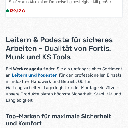
Stufen aus Aluminium Doppelseitig besteigbar Mit großer
g
Plattform für sicheren Stand Mit Sicherheitsverriegelungen
e
Regulärer Preis:
139,17 €
L
Zusammenklappbar Kunststoffkanten an Füßen schützen
*
i
Laufbühne und den Boden Gesamtgröße L x B x H: 1.345 x
*
405 x 480 mm Technische Daten: Ausführung: L x B x H
e
1.345 x 405 x 480 mm max. Belastung: 150 kg
f
Plattformabmessung: 1.000 x 300 mm Gewicht: 7,3 kg
e
Leitern & Podeste für sicheres
r
Arbeiten – Qualität von Fortis,
z
e
Munk und KS Tools
i
t
Bei
Werkzeuge4u
finden Sie ein umfangreiches Sortiment
:
an
Leitern und Podesten
für den professionellen Einsatz
1
in Industrie, Handwerk und Betrieb. Ob für
-
Wartungsarbeiten, Lagerlogistik oder Montageeinsätze –
3
unsere Produkte bieten höchste Sicherheit, Stabilität und
W
Langlebigkeit.
e
r
k
Top-Marken für maximale Sicherheit
t
und Komfort
a