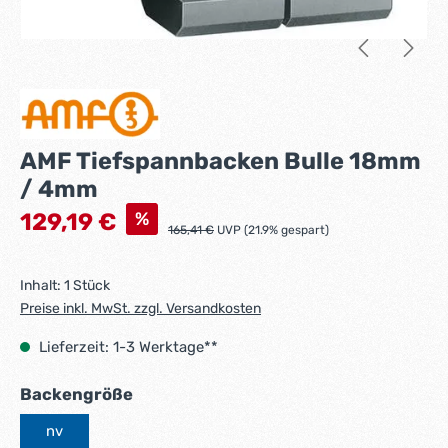
AMF Tiefspannbacken Bulle 18mm
/ 4mm
Verkaufspreis:
%
129,19 €
Regulärer Preis:
165,41 €
UVP (21.9% gespart)
Inhalt:
1 Stück
Preise inkl. MwSt. zzgl. Versandkosten
Lieferzeit: 1-3 Werktage**
auswählen
Backengröße
nv