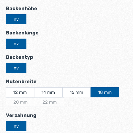
auswählen
Backenhöhe
nv
auswählen
Backenlänge
nv
auswählen
Backentyp
nv
auswählen
Nutenbreite
12 mm
14 mm
16 mm
18 mm
20 mm
22 mm
(Diese Option ist zurzeit nicht verfügbar.)
(Diese Option ist zurzeit nicht verfügbar.)
auswählen
Verzahnung
nv