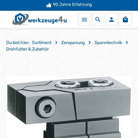
90 Jahre Erfahrung
Zum Hauptinhalt springen
Waren
Du bist hier:
Sortiment
Zerspanung
Spanntechnik
Drehfutter & Zubehör
Bildergalerie überspringen