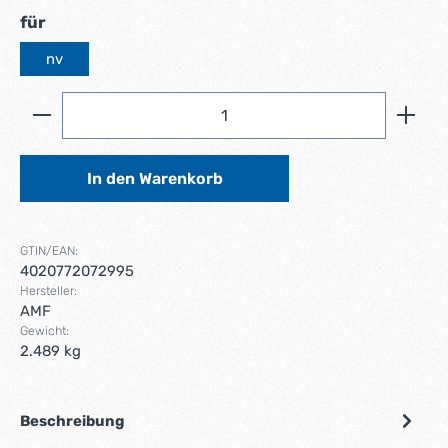
auswählen
für
nv
Produkt Anzahl: Gib den gewünschten Wert ein ode
In den Warenkorb
GTIN/EAN:
4020772072995
Hersteller:
AMF
Gewicht:
2.489 kg
Beschreibung