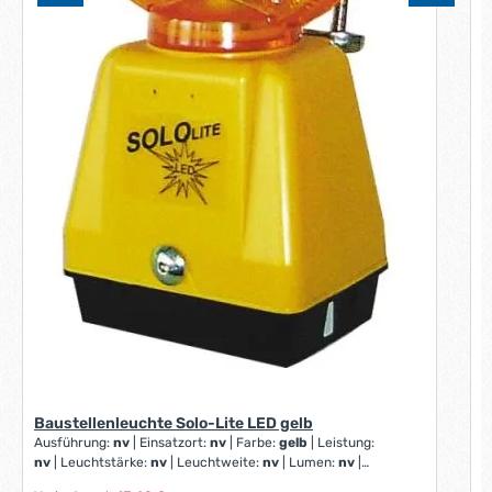
B
Baustellenleuchte Solo-Lite LED gelb
Ausführung:
nv
|
Einsatzort:
nv
|
Farbe:
gelb
|
Leistung:
nv
|
Leuchtstärke:
nv
|
Leuchtweite:
nv
|
Lumen:
nv
|
Maße:
nv