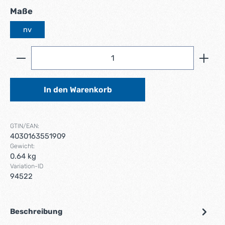
auswählen
Maße
nv
Produkt Anzahl: Gib den gewünschten Wert ein ode
In den Warenkorb
GTIN/EAN:
4030163551909
Gewicht:
0.64 kg
Variation-ID
94522
Beschreibung