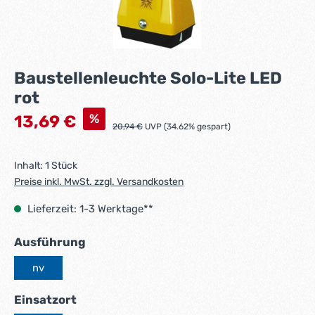
Baustellenleuchte Solo-Lite LED
rot
Verkaufspreis:
%
13,69 €
Regulärer Preis:
20,94 €
UVP (34.62% gespart)
Inhalt:
1 Stück
Preise inkl. MwSt. zzgl. Versandkosten
Lieferzeit: 1-3 Werktage**
auswählen
Ausführung
nv
auswählen
Einsatzort