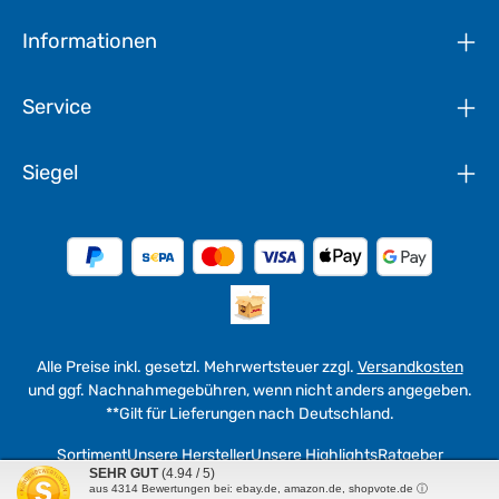
Informationen
Service
Siegel
Alle Preise inkl. gesetzl. Mehrwertsteuer zzgl.
Versandkosten
und ggf. Nachnahmegebühren, wenn nicht anders angegeben.
**Gilt für Lieferungen nach Deutschland.
Sortiment
Unsere Hersteller
Unsere Highlights
Ratgeber
SEHR GUT
(4.94 / 5)
aus
4314
Bewertungen bei: ebay.de, amazon.de, shopvote.de ⓘ
© 2026 werkzeuge4u - with
by
WEMAG in Fulda