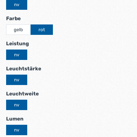
nv
auswählen
Farbe
gelb
rot
auswählen
Leistung
nv
auswählen
Leuchtstärke
nv
auswählen
Leuchtweite
nv
auswählen
Lumen
nv