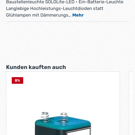
Baustellenleuchte SOLOLite-LED • Ein-Batterie-Leuchte
Langlebige Hochleistungs-Leuchtdioden statt
Glühlampen mit Dämmerungs…
Mehr
Produktgalerie überspringen
Kunden kauften auch
8
%