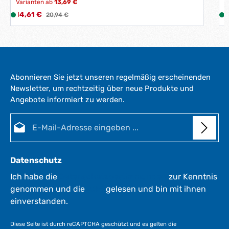
Varianten ab
13,69 €
Verkaufspreis:
V
14,61 €
L
Regulärer Preis:
3
20,94 €
i
i
e
f
e
r
Abonnieren Sie jetzt unseren regelmäßig erscheinenden
z
Newsletter, um rechtzeitig über neue Produkte und
e
Angebote informiert zu werden.
i
i
t
E-Mail-Adresse*
:
:
1
-
3
Datenschutz
W
e
Ich habe die
Datenschutzbestimmungen
zur Kenntnis
r
genommen und die
AGB
gelesen und bin mit ihnen
k
einverstanden.
t
a
Diese Seite ist durch reCAPTCHA geschützt und es gelten die