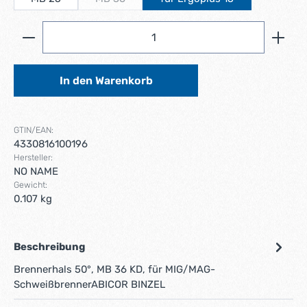
(Diese Option ist zurzeit nicht verfügbar.)
Produkt Anzahl: Gib den gewünschten Wert ein ode
In den Warenkorb
GTIN/EAN:
4330816100196
Hersteller:
NO NAME
Gewicht:
0.107 kg
Beschreibung
Brennerhals 50°, MB 36 KD, für MIG/MAG-
SchweißbrennerABICOR BINZEL