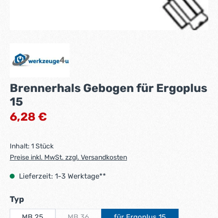
Brennerhals Gebogen für Ergoplus
15
Regulärer Preis:
6,28 €
Inhalt:
1 Stück
Preise inkl. MwSt. zzgl. Versandkosten
Lieferzeit: 1-3 Werktage**
auswählen
Typ
MB 25
MB 36
für Ergoplus 15