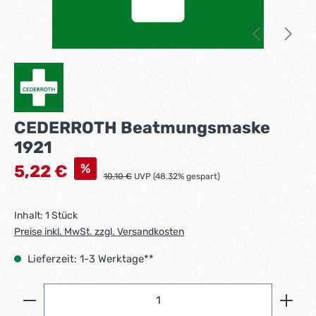
CEDERROTH Beatmungsmaske
1921
Verkaufspreis:
%
5,22 €
Regulärer Preis:
10,10 €
UVP (48.32% gespart)
Inhalt:
1 Stück
Preise inkl. MwSt. zzgl. Versandkosten
Lieferzeit: 1-3 Werktage**
Produkt Anzahl: Gib den gewünschten Wert ein ode