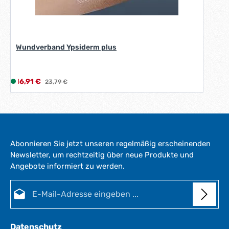
Wundverband Ypsiderm plus
Verkaufspreis:
16,91 €
L
Regulärer Preis:
23,79 €
i
e
f
e
r
Abonnieren Sie jetzt unseren regelmäßig erscheinenden
z
Newsletter, um rechtzeitig über neue Produkte und
e
Angebote informiert zu werden.
i
t
E-Mail-Adresse*
:
1
-
3
Datenschutz