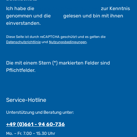
W
e
Ich habe die
Datenschutzbestimmungen
zur Kenntnis
r
genommen und die
AGB
gelesen und bin mit ihnen
k
einverstanden.
t
a
Diese Seite ist durch reCAPTCHA geschützt und es gelten die
g
Datenschutzrichtlinie
und
Nutzungsbedingungen
.
e
*
*
Die mit einem Stern (*) markierten Felder sind
Pflichtfelder.
Service-Hotline
Unterstützung und Beratung unter:
+49 (0)661 - 94 60-736
Mo. – Fr. 7.00 – 15.30 Uhr