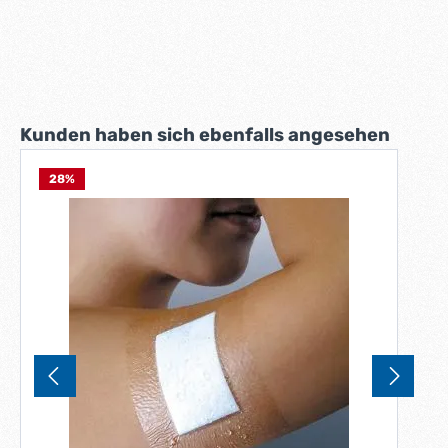
Produktgalerie überspringen
Kunden haben sich ebenfalls angesehen
28
%