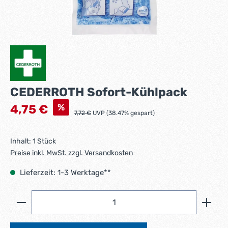
CEDERROTH Sofort-Kühlpack
Verkaufspreis:
%
4,75 €
Regulärer Preis:
7,72 €
UVP (38.47% gespart)
Inhalt:
1 Stück
Preise inkl. MwSt. zzgl. Versandkosten
Lieferzeit: 1-3 Werktage**
Produkt Anzahl: Gib den gewünschten Wert ein ode