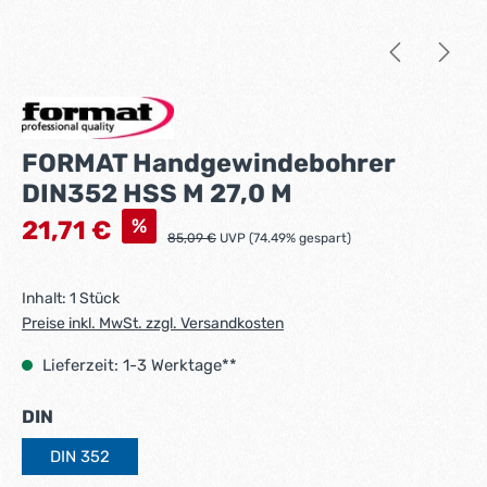
FORMAT Handgewindebohrer
DIN352 HSS M 27,0 M
Verkaufspreis:
%
21,71 €
Regulärer Preis:
85,09 €
UVP (74.49% gespart)
Inhalt:
1 Stück
Preise inkl. MwSt. zzgl. Versandkosten
Lieferzeit: 1-3 Werktage**
auswählen
DIN
DIN 352