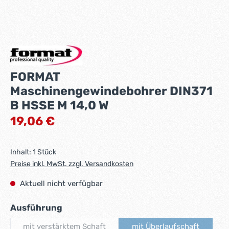
FORMAT
Maschinengewindebohrer DIN371
B HSSE M 14,0 W
Regulärer Preis:
19,06 €
Inhalt:
1 Stück
Preise inkl. MwSt. zzgl. Versandkosten
Aktuell nicht verfügbar
auswählen
Ausführung
mit verstärktem Schaft
mit Überlaufschaft