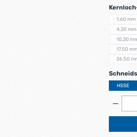
Kernloch
1,60 mm
(Diese
4,20 mm
(Dies
10,20 m
(Dies
17,50 m
(Dies
26,50 m
(Dies
Schneids
HSSE
Produkt 