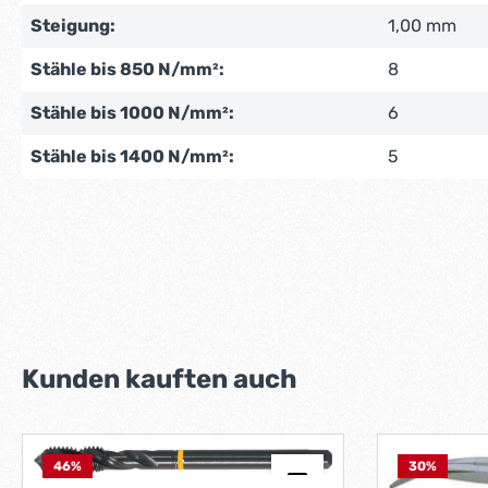
Steigung:
1,00 mm
Stähle bis 850 N/mm²:
8
Stähle bis 1000 N/mm²:
6
Stähle bis 1400 N/mm²:
5
Produktgalerie überspringen
Kunden kauften auch
46
%
30
%