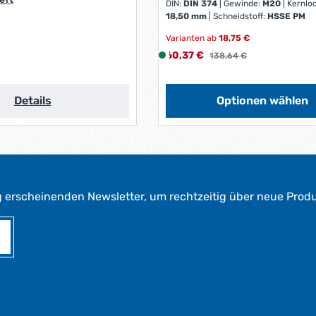
DIN:
DIN 374
|
Gewinde:
M20
|
Kernlo
e
18,50 mm
|
Schneidstoff:
HSSE PM
r
k
Varianten ab
18,75 €
t
s:
Verkaufspreis:
60,37 €
L
Regulärer Preis:
138,64 €
a
i
g
e
e
f
Details
Optionen wählen
*
e
*
r
z
e
i
t
g erscheinenden Newsletter, um rechtzeitig über neue Prod
:
1
-
3
W
e
r
k