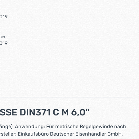
019
mer:
019
SE DIN371 C M 6,0"
 Gänge). Anwendung: Für metrische Regelgewinde nach
ersteller: Einkaufsbüro Deutscher Eisenhändler GmbH,