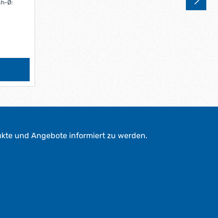
ch-Ø:
e
r
k
t
a
g
e
*
*
ukte und Angebote informiert zu werden.