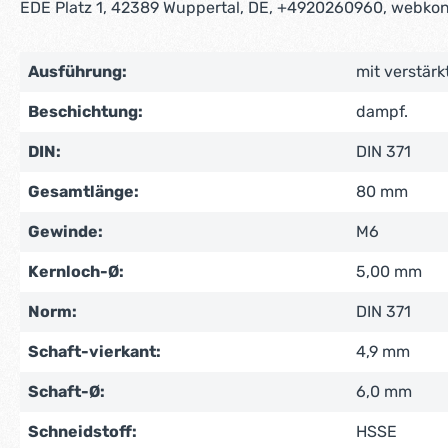
EDE Platz 1, 42389 Wuppertal, DE, +4920260960, webko
Ausführung:
mit verstär
Beschichtung:
dampf.
DIN:
DIN 371
Gesamtlänge:
80 mm
Gewinde:
M6
Kernloch-Ø:
5,00 mm
Norm:
DIN 371
Schaft-vierkant:
4,9 mm
Schaft-Ø:
6,0 mm
Schneidstoff:
HSSE