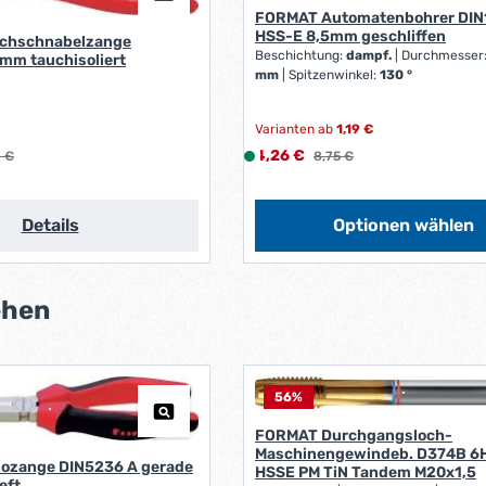
FORMAT Automatenbohrer DIN
HSS-E 8,5mm geschliffen
chschnabelzange
Beschichtung:
dampf.
|
Durchmesser
mm tauchisoliert
mm
|
Spitzenwinkel:
130 °
Varianten ab
1,19 €
Verkaufspreis:
ärer Preis:
4,26 €
L
Regulärer Preis:
3 €
8,75 €
i
e
f
Details
Optionen wählen
e
r
z
ehen
e
i
t
:
56
%
1
-
FORMAT Durchgangsloch-
3
Maschinengewindeb. D374B 6
ozange DIN5236 A gerade
HSSE PM TiN Tandem M20x1,5
W
eft