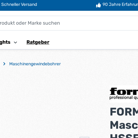
Schneller Versand
90 Jahre Erfahru
ghts
Ratgeber
Maschinengewindebohrer
FOR
Masc