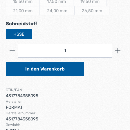
15,50 mm
17,50 mm
19,50 mm
(Diese Option ist zurzeit nicht verfügbar.)
(Diese Option ist zurzeit nicht verfügbar.)
(Diese Option ist zurzei
21,00 mm
24,00 mm
26,50 mm
(Diese Option ist zurzeit nicht verfügbar.)
(Diese Option ist zurzeit nicht verfügbar.)
(Diese Option ist zurze
auswählen
Schneidstoff
HSSE
Produkt Anzahl: Gib den gewünschten Wert ein ode
In den Warenkorb
GTIN/EAN:
4317784358095
Hersteller:
FORMAT
Herstellernummer:
4317784358095
Gewicht: