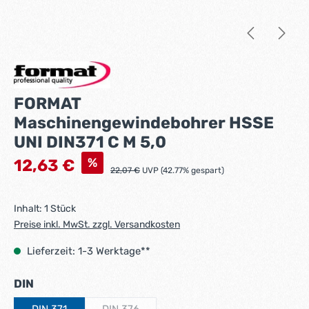
FORMAT
Maschinengewindebohrer HSSE
UNI DIN371 C M 5,0
Verkaufspreis:
%
12,63 €
Regulärer Preis:
22,07 €
UVP (42.77% gespart)
Inhalt:
1 Stück
Preise inkl. MwSt. zzgl. Versandkosten
Lieferzeit: 1-3 Werktage**
auswählen
DIN