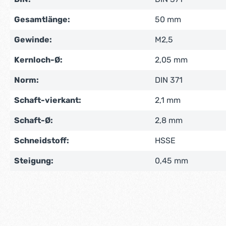
Gesamtlänge:
50 mm
Gewinde:
M2,5
Kernloch-Ø:
2,05 mm
Norm:
DIN 371
Schaft-vierkant:
2,1 mm
Schaft-Ø:
2,8 mm
Schneidstoff:
HSSE
Steigung:
0,45 mm