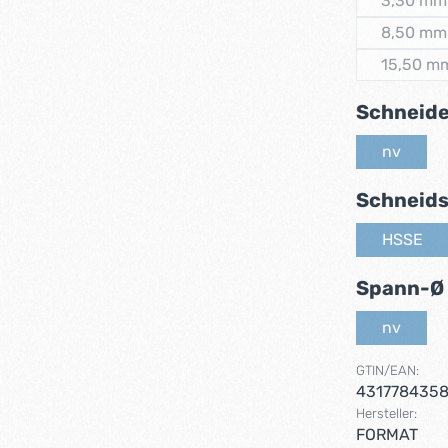
3,30 mm
(Dies
8,50 mm
(Dies
15,50 m
(Dies
Schneid
nv
(Diese Op
Schneids
HSSE
(Diese 
Spann-Ø
nv
(Diese Op
GTIN/EAN:
431778435
Hersteller:
FORMAT