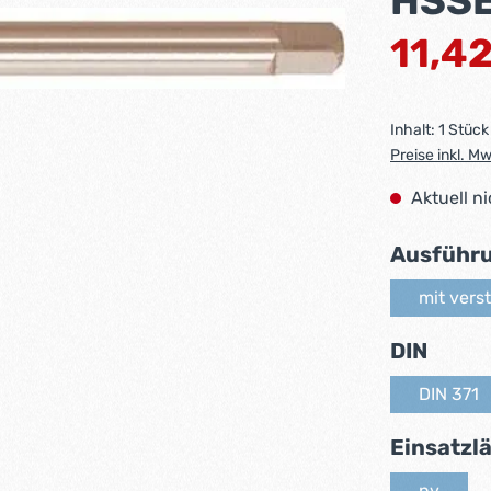
HSSE
Regulärer Pr
11,4
Inhalt:
1 Stück
Preise inkl. M
Aktuell n
Ausführ
mit vers
ausw
DIN
DIN 371
(Diese
Einsatzl
nv