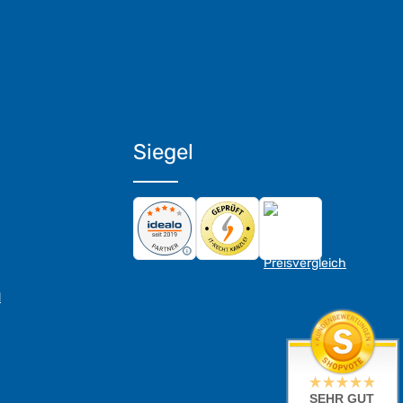
Siegel
d
SEHR GUT