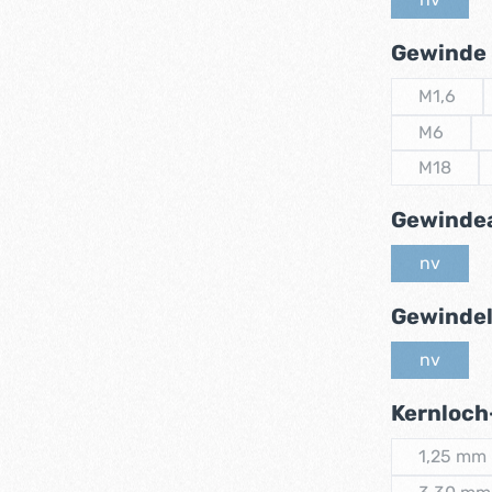
(Diese Op
Gewinde
M1,6
(Diese O
M6
(Diese Op
M18
(Diese O
Gewinde
nv
(Diese Op
Gewindel
nv
(Diese Op
Kernloch
1,25 mm
(Diese