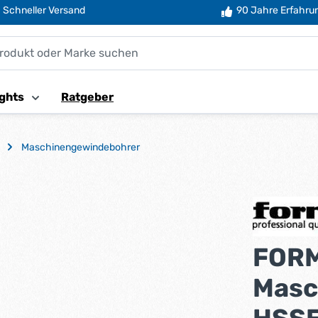
Schneller Versand
90 Jahre Erfahru
ghts
Ratgeber
Maschinengewindebohrer
FOR
Masc