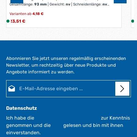
|
Gesamtlänge:
93 mm
|
Gewicht:
nv
|
Schneidenlänge:
nv
|
S
Spirallänge:
75
|
Ø = m7:
nv
|
Ø D1:
nv
|
Ø h7:
nv
|
Ø h8:
nv
S
Varianten ab
4,18 €
V
Regulärer Preis:
R
23,51 €
L
2
i
i
e
f
e
r
Abonnieren Sie jetzt unseren regelmäßig erscheinenden
z
Newsletter, um rechtzeitig über neue Produkte und
e
Angebote informiert zu werden.
i
i
t
E-Mail-Adresse*
:
:
1
-
3
Datenschutz
W
e
Ich habe die
Datenschutzbestimmungen
zur Kenntnis
r
genommen und die
AGB
gelesen und bin mit ihnen
k
einverstanden.
t