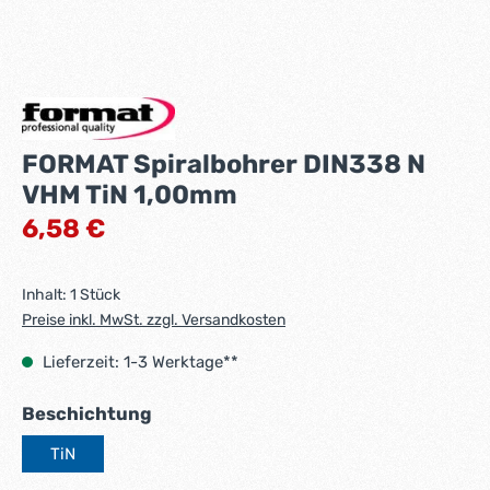
FORMAT Spiralbohrer DIN338 N
VHM TiN 1,00mm
Regulärer Preis:
6,58 €
Inhalt:
1 Stück
Preise inkl. MwSt. zzgl. Versandkosten
Lieferzeit: 1-3 Werktage**
auswählen
Beschichtung
TiN