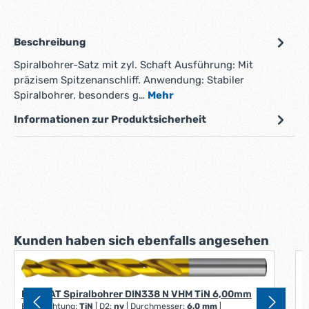
Beschreibung
Spiralbohrer-Satz mit zyl. Schaft Ausführung: Mit
präzisem Spitzenanschliff. Anwendung: Stabiler
Spiralbohrer, besonders g…
Mehr
Informationen zur Produktsicherheit
Produktgalerie überspringen
Kunden haben sich ebenfalls angesehen
D
FORMAT Spiralbohrer DIN338 N VHM TiN 6,00mm
A
Beschichtung:
TiN
|
D2:
nv
|
Durchmesser:
6,0 mm
|