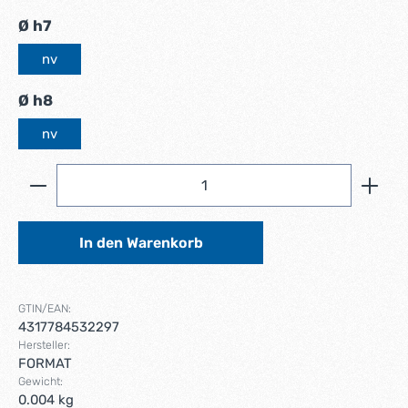
auswählen
Ø h7
nv
auswählen
Ø h8
nv
Produkt Anzahl: Gib den gewünschten Wert ein ode
In den Warenkorb
GTIN/EAN:
4317784532297
Hersteller:
FORMAT
Gewicht:
0.004 kg