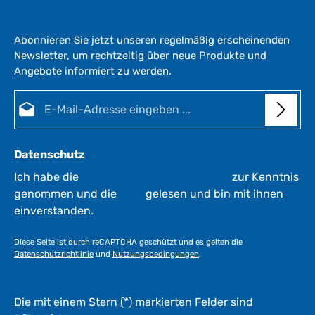
e
r
Abonnieren Sie jetzt unseren regelmäßig erscheinenden
z
Newsletter, um rechtzeitig über neue Produkte und
e
Angebote informiert zu werden.
i
t
E-Mail-Adresse*
:
1
-
3
Datenschutz
W
e
Ich habe die
Datenschutzbestimmungen
zur Kenntnis
r
genommen und die
AGB
gelesen und bin mit ihnen
k
einverstanden.
t
a
Diese Seite ist durch reCAPTCHA geschützt und es gelten die
g
Datenschutzrichtlinie
und
Nutzungsbedingungen
.
e
*
*
Die mit einem Stern (*) markierten Felder sind