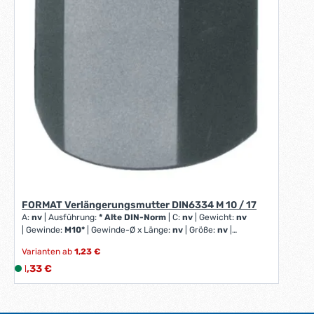
FORMAT Verlängerungsmutter DIN6334 M 10 / 17
A:
nv
|
Ausführung:
* Alte DIN-Norm
|
C:
nv
|
Gewicht:
nv
|
Gewinde:
M10*
|
Gewinde-Ø x Länge:
nv
|
Größe:
nv
|
Höhenverstellbar h-H:
nv
|
Inhalt:
nv
|
Nutenbreite:
nv
|
Varianten ab
1,23 €
Spannhöhe h-H:
nv
|
Spannkraft:
nv
|
b2:
nv
|
für:
nv
|
für
Regulärer Preis:
Größe:
1,33 €
L
nv
|
für Schrauben metrisch:
nv
i
e
f