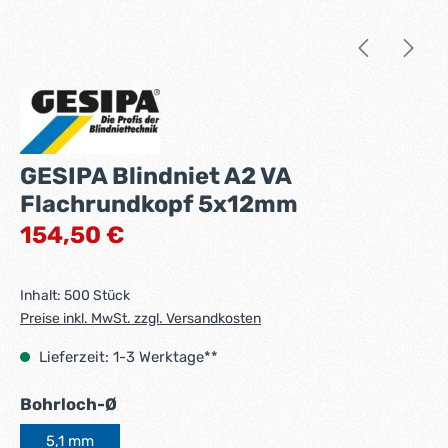
GESIPA Blindniet A2 VA
Flachrundkopf 5x12mm
Regulärer Preis:
154,50 €
Inhalt:
500 Stück
Preise inkl. MwSt. zzgl. Versandkosten
Lieferzeit: 1-3 Werktage**
auswählen
Bohrloch-Ø
5,1 mm