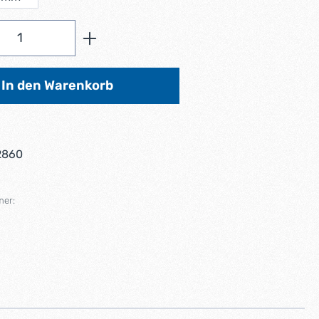
Anzahl: Gib den gewünschten Wert ein od
In den Warenkorb
2860
mer: