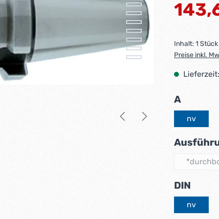
Regulärer Pr
143,
Inhalt:
1 Stück
Preise inkl. M
Lieferzeit
auswäh
A
nv
Ausführ
*durchb
(Di
ausw
DIN
nv