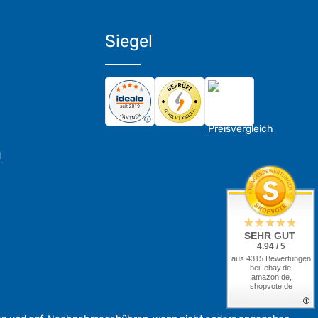
Siegel
d
SEHR GUT
4.94 / 5
aus 4315 Bewertungen
bei: ebay.de,
amazon.de,
shopvote.de