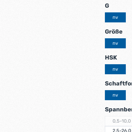
auswäh
G
nv
au
Größe
nv
ausw
HSK
nv
Schaftf
nv
Spannbe
0,5-10,
(Di
2,5-26,