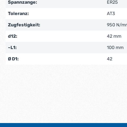
Spannzange:
ER25
Toleranz:
AT3
Zugfestigkeit:
950 N/m
d12:
42 mm
~L1:
100 mm
Ø D1:
42