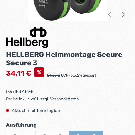
HELLBERG Helmmontage Secure
Secure 3
Verkaufspreis:
%
34,11 €
Regulärer Preis:
54,68 €
UVP (37.62% gespart)
Inhalt:
1 Stück
Preise inkl. MwSt. zzgl. Versandkosten
Aktuell nicht verfügbar
auswählen
Ausführung