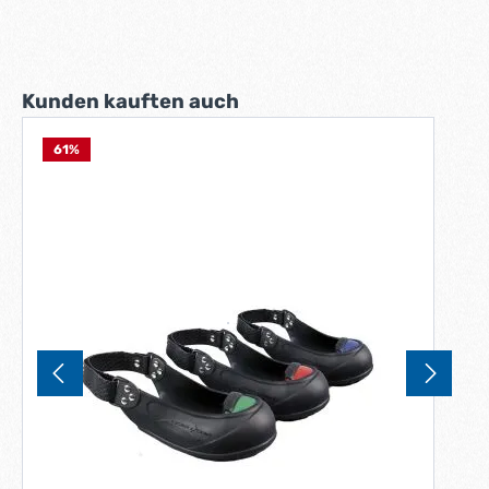
Produktgalerie überspringen
Kunden kauften auch
61
%