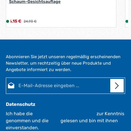
e
Schaum-Gesichtsauflage
r
k
t
Verkaufspreis:
R
6,15 €
L
Regulärer Preis:
7
24,93 €
a
i
i
g
e
e
f
*
e
*
r
Abonnieren Sie jetzt unseren regelmäßig erscheinenden
z
Newsletter, um rechtzeitig über neue Produkte und
e
Angebote informiert zu werden.
i
i
t
E-Mail-Adresse*
:
:
1
-
3
Datenschutz
W
e
Ich habe die
Datenschutzbestimmungen
zur Kenntnis
r
genommen und die
AGB
gelesen und bin mit ihnen
k
einverstanden.