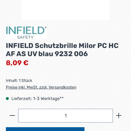
INFIELD Schutzbrille Milor PC HC
AF AS UV blau 9232 006
Regulärer Preis:
8,09 €
Inhalt:
1 Stück
Preise inkl. MwSt. zzgl. Versandkosten
Lieferzeit: 1-3 Werktage**
Produkt Anzahl: Gib den gewünschten Wert ein ode