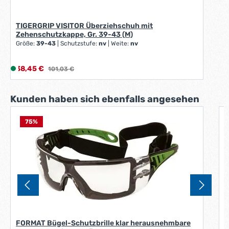
TIGERGRIP VISITOR Überziehschuh mit
Zehenschutzkappe, Gr. 39-43 (M)
Größe:
39-43
|
Schutzstufe:
nv
|
Weite:
nv
Verkaufspreis:
38,45 €
L
Regulärer Preis:
101,03 €
i
e
Produktgalerie überspringen
Kunden haben sich ebenfalls angesehen
f
e
r
75
%
U
z
b
A
e
S
i
t
:
1
-
3
W
FORMAT Bügel-Schutzbrille klar herausnehmbare