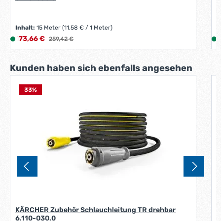
Inhalt:
15 Meter
(11,58 € / 1 Meter)
Verkaufspreis:
V
173,66 €
L
Regulärer Preis:
3
259,42 €
i
i
e
Produktgalerie überspringen
Kunden haben sich ebenfalls angesehen
f
e
r
33
%
K
z
0
e
i
i
t
:
:
1
-
3
W
e
r
KÄRCHER Zubehör Schlauchleitung TR drehbar
k
6.110-030.0