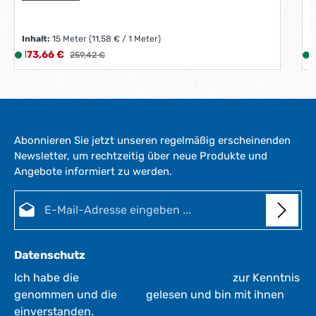
t
a
g
Inhalt:
15 Meter
(11,58 € / 1 Meter)
e
Verkaufspreis:
V
173,66 €
L
Regulärer Preis:
2
259,42 €
*
i
i
*
e
f
e
r
Abonnieren Sie jetzt unseren regelmäßig erscheinenden
z
Newsletter, um rechtzeitig über neue Produkte und
e
Angebote informiert zu werden.
i
i
t
E-Mail-Adresse*
:
:
1
-
3
Datenschutz
W
e
Ich habe die
Datenschutzbestimmungen
zur Kenntnis
r
genommen und die
AGB
gelesen und bin mit ihnen
k
einverstanden.