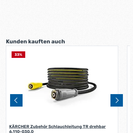
Produktgalerie überspringen
Kunden kauften auch
33
%
K
2
KÄRCHER Zubehör Schlauchleitung TR drehbar
6.110-030.0