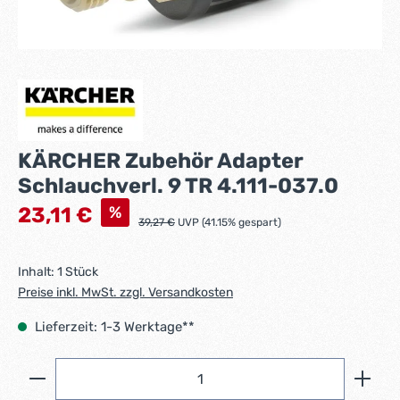
KÄRCHER Zubehör Adapter
Schlauchverl. 9 TR 4.111-037.0
Verkaufspreis:
%
23,11 €
Regulärer Preis:
39,27 €
UVP (41.15% gespart)
Inhalt:
1 Stück
Preise inkl. MwSt. zzgl. Versandkosten
Lieferzeit: 1-3 Werktage**
Produkt Anzahl: Gib den gewünschten Wert ein ode