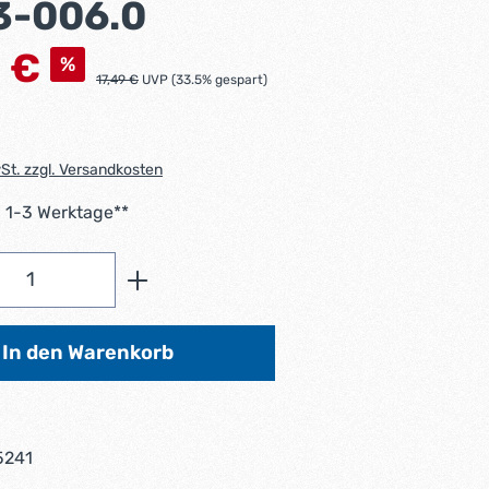
3-006.0
s:
3 €
%
Regulärer Preis:
17,49 €
UVP (33.5% gespart)
wSt. zzgl. Versandkosten
: 1-3 Werktage**
Anzahl: Gib den gewünschten Wert ein od
In den Warenkorb
5241