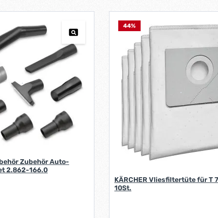
t
:
44
%
1
-
3
W
e
r
k
t
a
g
e
*
*
ehör Zubehör Auto-
t 2.862-166.0
KÄRCHER Vliesfiltertüte für T 
10St.