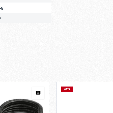
kg
k
42
%