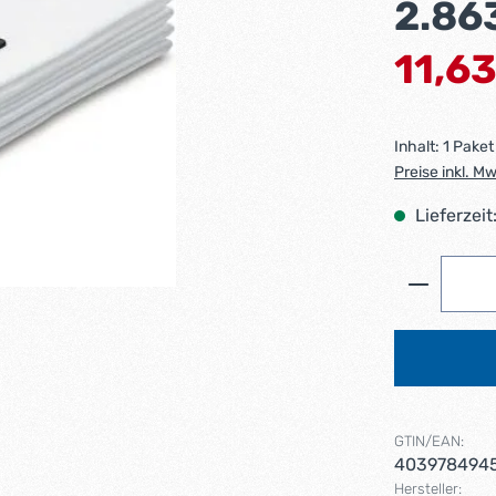
2.86
Verkaufsprei
11,6
Inhalt:
1 Paket
Preise inkl. M
Lieferzeit
Produkt 
GTIN/EAN:
403978494
Hersteller: