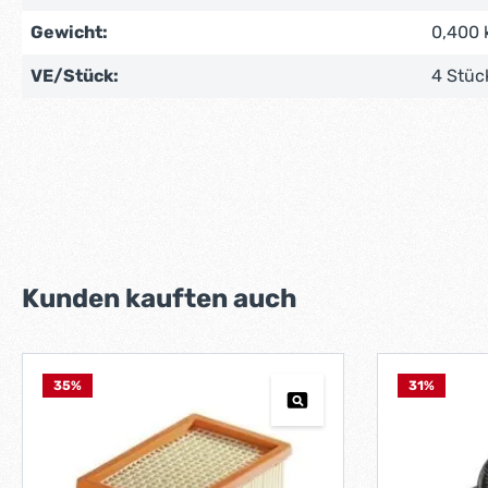
Gewicht:
0,400 
VE/Stück:
4 Stüc
Produktgalerie überspringen
Kunden kauften auch
35
%
31
%