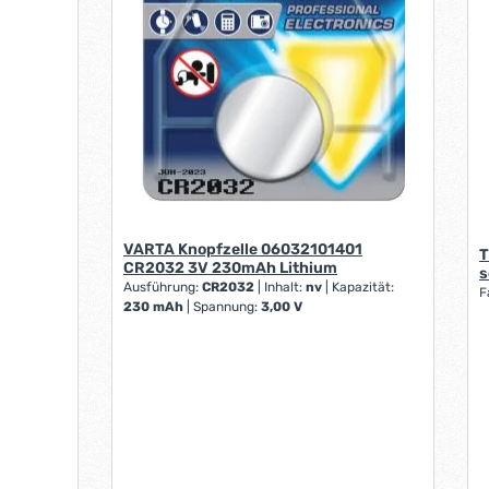
VARTA Knopfzelle 06032101401
T
CR2032 3V 230mAh Lithium
s
Ausführung:
CR2032
|
Inhalt:
nv
|
Kapazität:
F
230 mAh
|
Spannung:
3,00 V