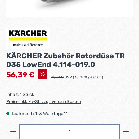
KÄRCHER Zubehör Rotordüse TR
035 LowEnd 4.114-019.0
Verkaufspreis:
%
56,39 €
Regulärer Preis:
91,04 €
UVP (38.06% gespart)
Inhalt:
1 Stück
Preise inkl. MwSt. zzgl. Versandkosten
Lieferzeit: 1-3 Werktage**
Produkt Anzahl: Gib den gewünschten Wert ein ode