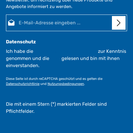
e
Angebote informiert zu werden.
i
i
t
E-Mail-Adresse*
:
:
1
-
3
Datenschutz
W
e
Ich habe die
Datenschutzbestimmungen
zur Kenntnis
r
genommen und die
AGB
gelesen und bin mit ihnen
k
einverstanden.
t
a
Diese Seite ist durch reCAPTCHA geschützt und es gelten die
g
Datenschutzrichtlinie
und
Nutzungsbedingungen
.
e
*
*
Die mit einem Stern (*) markierten Felder sind
Pflichtfelder.