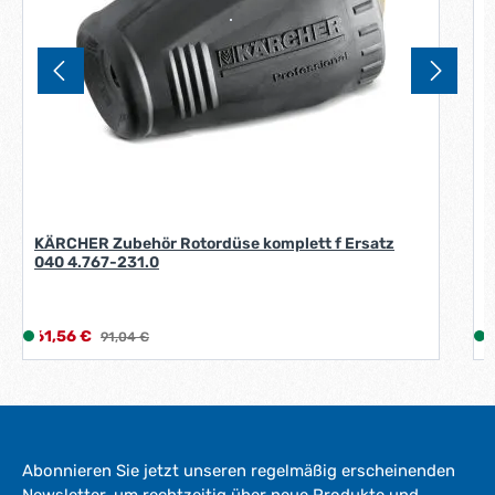
-
3
W
e
r
k
t
a
g
e
*
KÄRCHER Zubehör Rotordüse komplett f Ersatz
K
040 4.767-231.0
0
*
Verkaufspreis:
V
61,56 €
L
Regulärer Preis:
6
91,04 €
i
i
e
f
e
r
Abonnieren Sie jetzt unseren regelmäßig erscheinenden
z
Newsletter, um rechtzeitig über neue Produkte und