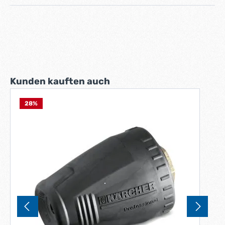
Produktgalerie überspringen
Kunden kauften auch
28
%