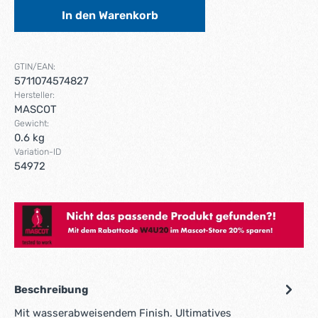
In den Warenkorb
GTIN/EAN:
5711074574827
Hersteller:
MASCOT
Gewicht:
0.6 kg
Variation-ID
54972
Hier gehts zum Mascot Store!
Beschreibung
Mit wasserabweisendem Finish. Ultimatives