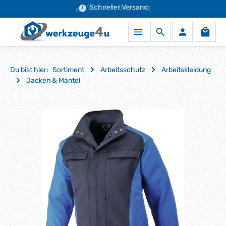
90 Jahre Erfahrung
Schneller Versand
Zum Hauptinhalt springen
Waren
Du bist hier:
Sortiment
Arbeitsschutz
Arbeitskleidung
Jacken & Mäntel
Bildergalerie überspringen