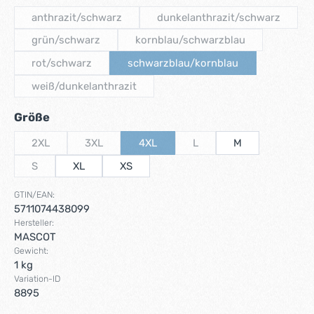
anthrazit/schwarz
dunkelanthrazit/schwarz
(Diese Option ist zurzeit nicht verfügbar.)
(Diese Option ist zurzei
grün/schwarz
kornblau/schwarzblau
(Diese Option ist zurzeit nicht verfügbar.)
(Diese Option ist zurzeit nicht
rot/schwarz
schwarzblau/kornblau
(Diese Option ist zurzeit nicht verfügbar.)
(Diese Option ist zurzeit nicht 
weiß/dunkelanthrazit
(Diese Option ist zurzeit nicht verfügbar.)
auswählen
Größe
2XL
3XL
4XL
L
M
(Diese Option ist zurzeit nicht verfügbar.)
(Diese Option ist zurzeit nicht verfügbar.)
(Diese Option ist zurzeit nicht verfügbar
(Diese Option ist zurzeit nic
S
XL
XS
(Diese Option ist zurzeit nicht verfügbar.)
GTIN/EAN:
5711074438099
Hersteller:
MASCOT
Gewicht:
1 kg
Variation-ID
8895