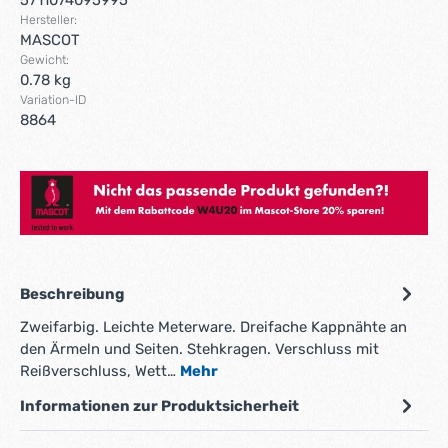
5711074095995
Hersteller:
MASCOT
Gewicht:
0.78 kg
Variation-ID
8864
Hier gehts zum Mascot Store!
Beschreibung
Zweifarbig. Leichte Meterware. Dreifache Kappnähte an
den Ärmeln und Seiten. Stehkragen. Verschluss mit
Reißverschluss, Wett…
Mehr
Informationen zur Produktsicherheit