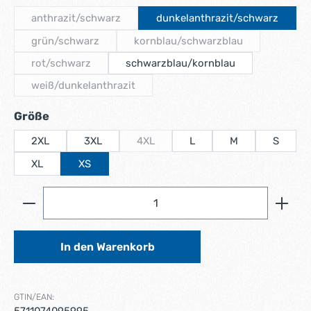
anthrazit/schwarz
dunkelanthrazit/schwarz
(Diese Option ist zurzeit nicht verfügbar.)
grün/schwarz
kornblau/schwarzblau
(Diese Option ist zurzeit nicht verfügbar.)
(Diese Option ist zurzeit nicht
rot/schwarz
schwarzblau/kornblau
(Diese Option ist zurzeit nicht verfügbar.)
weiß/dunkelanthrazit
(Diese Option ist zurzeit nicht verfügbar.)
auswählen
Größe
2XL
3XL
4XL
L
M
S
(Diese Option ist zurzeit nicht verfügbar
XL
XS
Produkt Anzahl: Gib den gewünschten Wert ein ode
In den Warenkorb
GTIN/EAN: