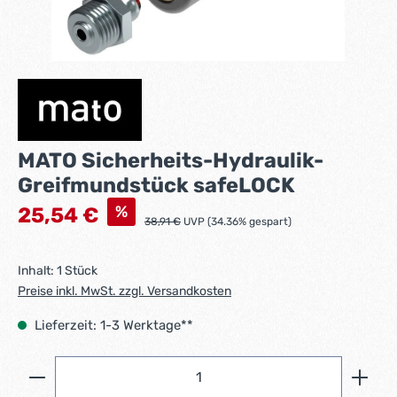
MATO Sicherheits-Hydraulik-
Greifmundstück safeLOCK
Verkaufspreis:
%
25,54 €
Regulärer Preis:
38,91 €
UVP (34.36% gespart)
Inhalt:
1 Stück
Preise inkl. MwSt. zzgl. Versandkosten
Lieferzeit: 1-3 Werktage**
Produkt Anzahl: Gib den gewünschten Wert ein ode