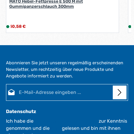
r
MATO Hebel-Fettpresse E 500 M mit
Gummipanzerschlauch 300mm
k
t
a
Regulärer Preis:
R
g
30,58 €
L
1
e
i
i
*
e
*
f
e
r
Abonnieren Sie jetzt unseren regelmäßig erscheinenden
z
Newsletter, um rechtzeitig über neue Produkte und
e
Angebote informiert zu werden.
i
i
t
E-Mail-Adresse*
:
:
1
-
3
Datenschutz
W
e
Ich habe die
Datenschutzbestimmungen
zur Kenntnis
r
genommen und die
AGB
gelesen und bin mit ihnen
k