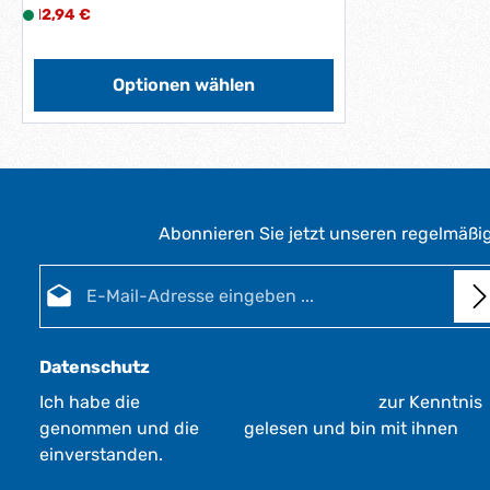
Regulärer Preis:
12,94 €
L
i
e
f
Optionen wählen
e
r
z
e
i
t
Abonnieren Sie jetzt unseren regelmäßi
:
1
E-Mail-Adresse*
-
3
W
e
Datenschutz
r
Ich habe die
Datenschutzbestimmungen
zur Kenntnis
k
genommen und die
AGB
gelesen und bin mit ihnen
t
a
einverstanden.
g