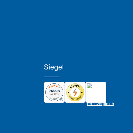
Siegel
d