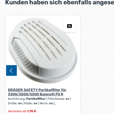
Produktgalerie überspringen
Kunden haben sich ebenfalls anges
DRÄGER SAFETY Partikelfilter für
3300/3500/5500 Bajonett P3 R
Ausführung:
Partikelfilter
|
Filterklasse:
nv
|
Größe:
nv
|
Maße:
nv
|
Norm:
nv
|
Schutzklasse:
P3
Varianten ab
1,70 €