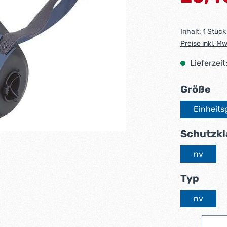
Inhalt:
1 Stück
Preise inkl. M
Lieferzeit
au
Größe
Einheits
Schutzkl
nv
ausw
Typ
nv
Produkt 