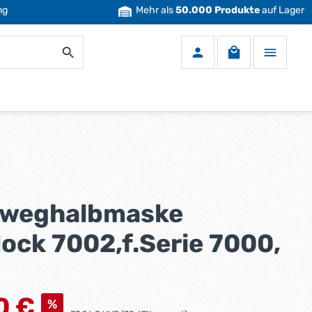
ng
Mehr als
50.000 Produkte
auf Lager
Warenkorb enth
weghalbmaske
ock 7002,f.Serie 7000,
s:
0 €
%