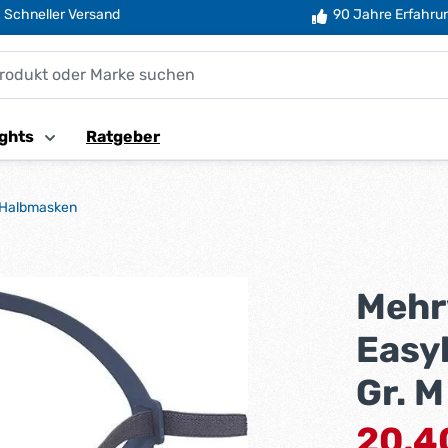
Schneller Versand
90 Jahre Erfahru
ghts
Ratgeber
Halbmasken
Mehr
Easyl
Gr. M
Verkaufsprei
20,4