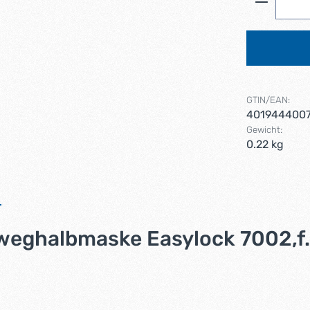
GTIN/EAN:
401944400
Gewicht:
0.22 kg
eghalbmaske Easylock 7002,f.S