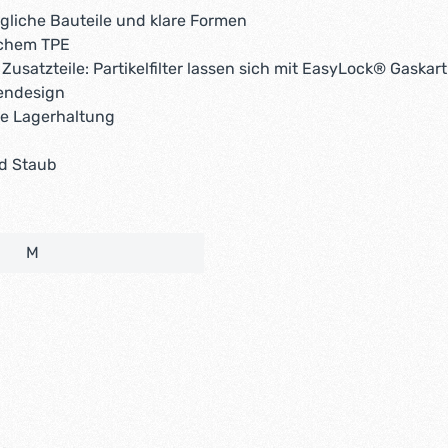
gliche Bauteile und klare Formen
ichem TPE
Zusatzteile: Partikelfilter lassen sich mit EasyLock® Gask
pendesign
e Lagerhaltung
d Staub
M