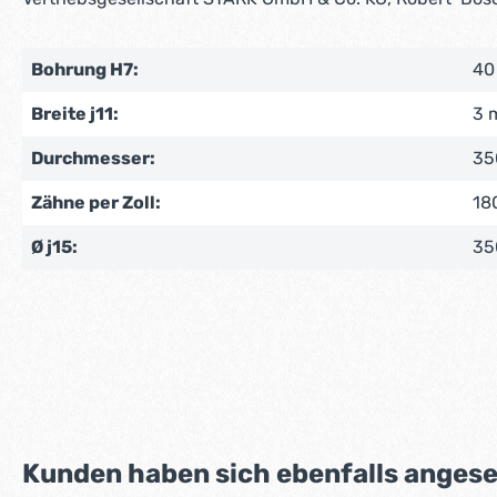
Bohrung H7:
40
Breite j11:
3 
Durchmesser:
35
Zähne per Zoll:
18
Ø j15:
35
Produktgalerie überspringen
Kunden haben sich ebenfalls anges