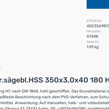
GTIN/EAN:
405356981
Hersteller:
STARK
Gewicht:
1.99 kg
r.sägebl.HSS 350x3,0x40 180 H
g H7, nach DIN 1840, hohl geschliffen. Das Grundmaterial is
leißfeste Beschichtung nach dem PVD-Verfahren, zum Schu
lmittel. Anwendung: Auf manuellen, halb- und vollautoma
ch-Strasse 47, 73431 Aalen, DE, +49736496080, post@starkt