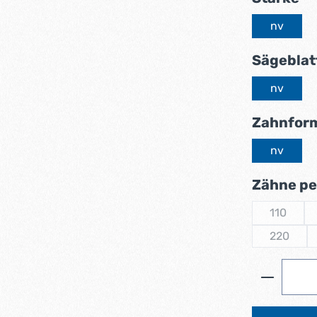
nv
Sägeblat
nv
Zahnfor
nv
Zähne per
110
(Diese Op
220
(Diese Op
Produkt 