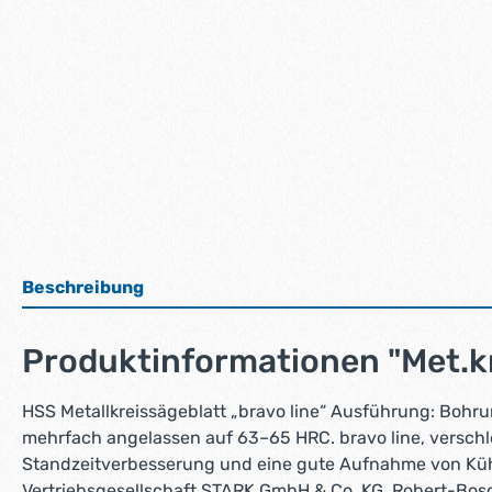
Beschreibung
Produktinformationen "Met.k
HSS Metallkreissägeblatt „bravo line“ Ausführung: Bohrun
mehrfach angelassen auf 63–65 HRC. bravo line, versch
Standzeitverbesserung und eine gute Aufnahme von Küh
Vertriebsgesellschaft STARK GmbH & Co. KG, Robert-Bos