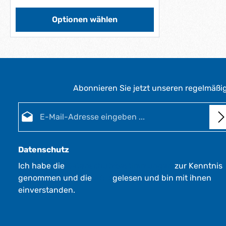
e
f
Optionen wählen
e
r
z
e
i
t
Abonnieren Sie jetzt unseren regelmäßi
:
1
E-Mail-Adresse*
-
3
W
e
Datenschutz
r
Ich habe die
Datenschutzbestimmungen
zur Kenntnis
k
genommen und die
AGB
gelesen und bin mit ihnen
t
a
einverstanden.
g
e
*