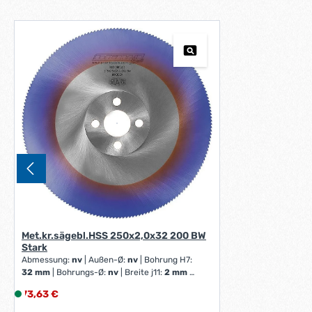
Met.kr.sägebl.HSS 250x2,0x32 200 BW
Stark
Abmessung:
nv
|
Außen-Ø:
nv
|
Bohrung H7:
32 mm
|
Bohrungs-Ø:
nv
|
Breite j11:
2 mm
|
Durchmesser:
250 mm
|
Schneidstoff:
nv
|
Regulärer Preis:
73,63 €
L
Schnittbreite:
nv
|
Stärke:
nv
|
Sägeblatt-Ø:
i
nv
|
Zahnform:
nv
|
Zähne per Zoll:
200