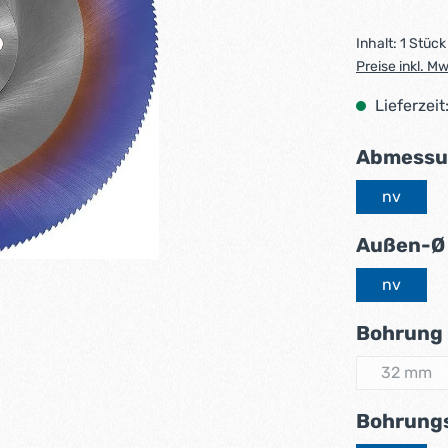
Inhalt:
1 Stück
Preise inkl. M
Lieferzeit
Abmessu
nv
Außen-Ø
nv
Bohrung
32 mm
(Diese 
Bohrung