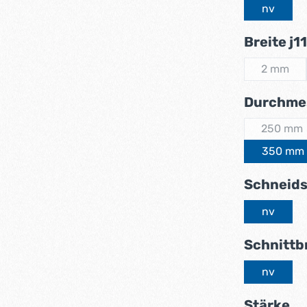
nv
Breite j11
2 mm
(Diese 
Durchme
250 mm
(Diese
350 mm
Schneids
nv
Schnittb
nv
au
Stärke