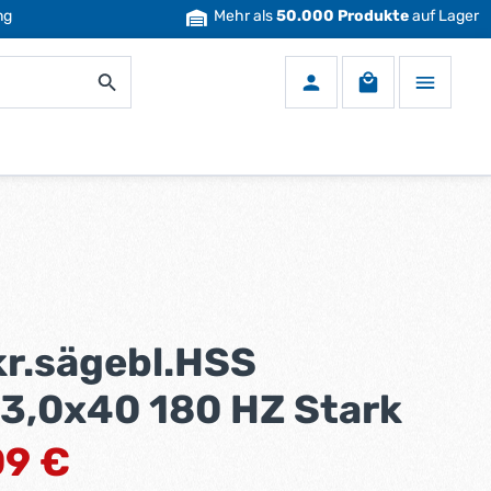
ng
Mehr als
50.000 Produkte
auf Lager
Warenkorb enth
kr.sägebl.HSS
3,0x40 180 HZ Stark
eis:
09 €