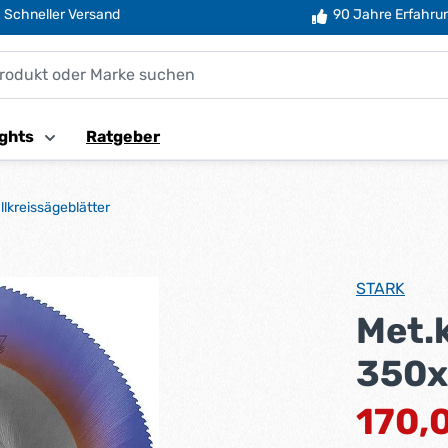
Schneller Versand
90 Jahre Erfahru
ghts
Ratgeber
llkreissägeblätter
STARK
Met.
350x
Regulärer Pr
170,