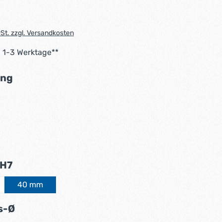
wSt. zzgl. Versandkosten
: 1-3 Werktage**
auswählen
ng
auswählen
auswählen
 H7
40 mm
Option ist zurzeit nicht verfügbar.)
auswählen
s-Ø