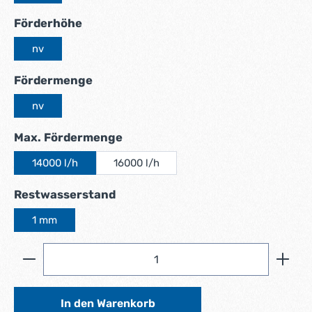
auswählen
Förderhöhe
nv
auswählen
Fördermenge
nv
auswählen
Max. Fördermenge
14000 l/h
16000 l/h
auswählen
Restwasserstand
1 mm
Produkt Anzahl: Gib den gewünschten Wert ein ode
In den Warenkorb