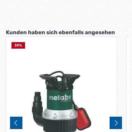
Produktgalerie überspringen
Kunden haben sich ebenfalls angesehen
39
%
M
A
l