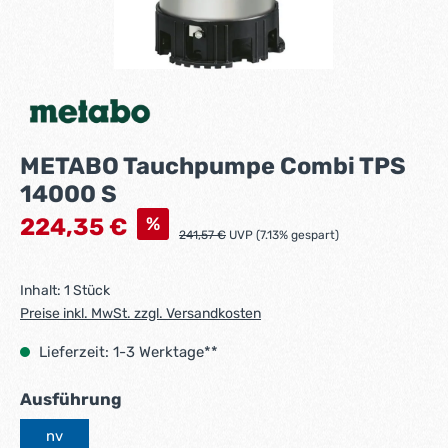
METABO Tauchpumpe Combi TPS
14000 S
Verkaufspreis:
%
224,35 €
Regulärer Preis:
241,57 €
UVP (7.13% gespart)
Inhalt:
1 Stück
Preise inkl. MwSt. zzgl. Versandkosten
Lieferzeit: 1-3 Werktage**
auswählen
Ausführung
nv