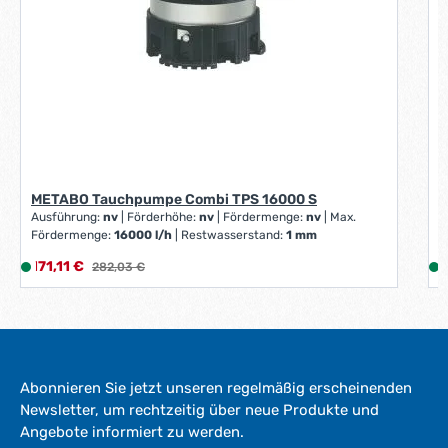
METABO Tauchpumpe Combi TPS 16000 S
Ausführung:
nv
|
Förderhöhe:
nv
|
Fördermenge:
nv
|
Max.
Fördermenge:
16000 l/h
|
Restwasserstand:
1 mm
V
Verkaufspreis:
V
171,11 €
L
Regulärer Preis:
1
282,03 €
i
i
e
f
e
r
Abonnieren Sie jetzt unseren regelmäßig erscheinenden
z
Newsletter, um rechtzeitig über neue Produkte und
e
Angebote informiert zu werden.
i
i