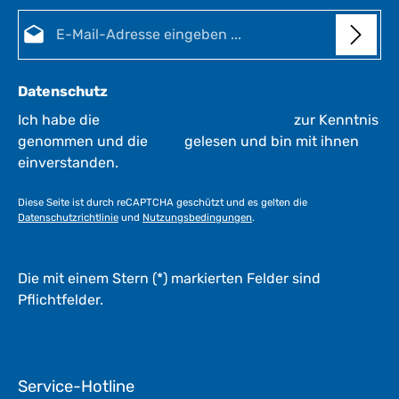
t
E-Mail-Adresse*
:
:
1
-
3
Datenschutz
W
e
Ich habe die
Datenschutzbestimmungen
zur Kenntnis
r
genommen und die
AGB
gelesen und bin mit ihnen
k
einverstanden.
t
a
Diese Seite ist durch reCAPTCHA geschützt und es gelten die
g
Datenschutzrichtlinie
und
Nutzungsbedingungen
.
e
*
*
Die mit einem Stern (*) markierten Felder sind
Pflichtfelder.
Service-Hotline