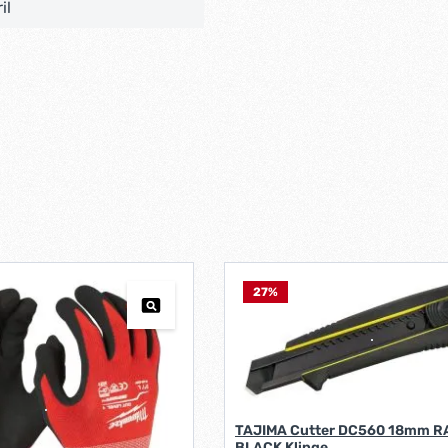
il
27
%
TAJIMA Cutter DC560 18mm 
BLACK Klinge