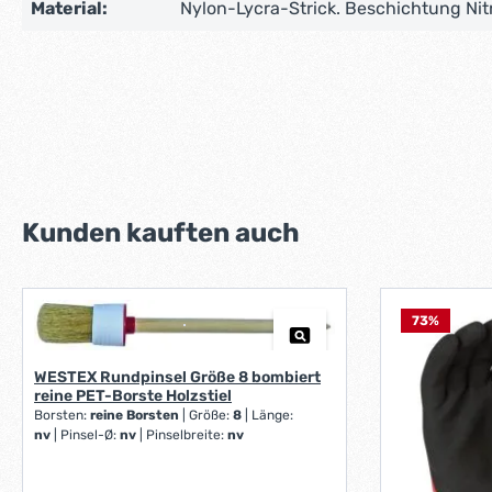
Material:
Nylon-Lycra-Strick. Beschichtung Nitr
Produktgalerie überspringen
Kunden kauften auch
73
%
WESTEX Rundpinsel Größe 8 bombiert
reine PET-Borste Holzstiel
Borsten:
reine Borsten
|
Größe:
8
|
Länge:
nv
|
Pinsel-Ø:
nv
|
Pinselbreite:
nv