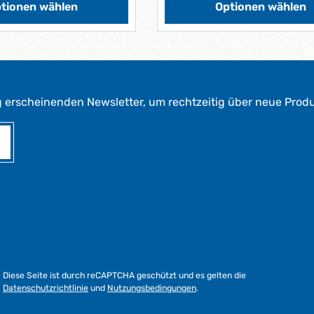
f
tionen wählen
Optionen wählen
e
r
z
e
i
t
g erscheinenden Newsletter, um rechtzeitig über neue Prod
:
1
-
3
W
e
r
k
t
a
g
e
Diese Seite ist durch reCAPTCHA geschützt und es gelten die
*
Datenschutzrichtlinie
und
Nutzungsbedingungen
.
*