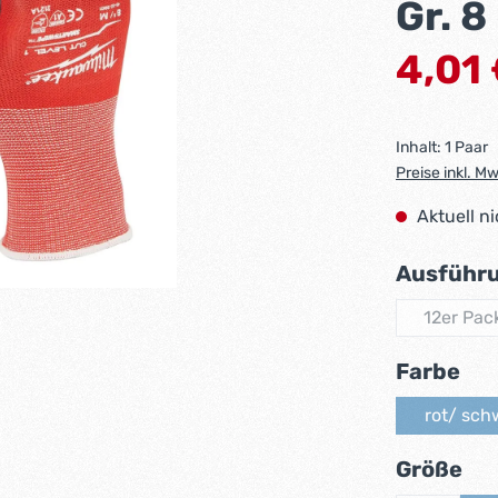
Gr. 8
Verkaufsprei
4,01
Inhalt:
1 Paar
Preise inkl. M
Aktuell n
Ausführ
12er Pac
(Dies
au
Farbe
rot/ sch
(Di
au
Größe