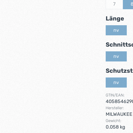
7
(Diese Opt
au
Länge
nv
(Diese Op
Schnitts
nv
(Diese Op
Schutzst
nv
(Diese Op
GTIN/EAN:
405854629
Hersteller:
MILWAUKEE
Gewicht:
0.058 kg