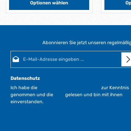
f
f
Optionen wählen
Op
e
e
r
r
z
z
e
e
i
i
t
t
Abonnieren Sie jetzt unseren regelmäßi
:
:
1
1
E-Mail-Adresse*
-
-
3
3
W
W
e
e
Datenschutz
r
r
Ich habe die
Datenschutzbestimmungen
zur Kenntnis
k
k
genommen und die
AGB
gelesen und bin mit ihnen
t
t
a
a
einverstanden.
g
g
e
e
*
*
*
*