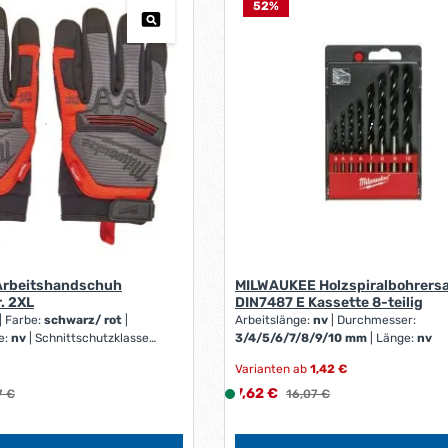
52
%
1
-
3
W
e
r
k
t
a
g
e
*
*
rbeitshandschuh
MILWAUKEE Holzspiralbohrers
. 2XL
DIN7487 E Kassette 8-teilig
|
Farbe:
schwarz/ rot
|
Arbeitslänge:
nv
|
Durchmesser:
e:
nv
|
Schnittschutzklasse:
3/4/5/6/7/8/9/10 mm
|
Länge:
nv
e:
nv
Varianten ab
1,42 €
Verkaufspreis:
ärer Preis:
7,62 €
L
Regulärer Preis:
7 €
16,07 €
i
e