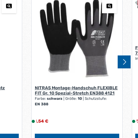
1
-
3
W
e
r
k
F
t
7
a
I
g
e
*
*
atz
NITRAS Montage-Handschuh FLEXIBLE
FIT Gr. 10 Spezial-Stretch EN388 4121
Farbe:
schwarz
|
Größe:
10
|
Schutzstufe:
EN 388
Regulärer Preis:
V
1,54 €
L
7
i
i
e