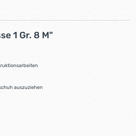
 1 Gr. 8 M"
truktionsarbeiten
schuh auszuziehen