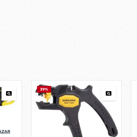
39
%
RAZAR