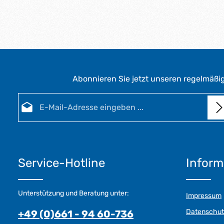
Abonnieren Sie jetzt unseren regelmäßi
E-Mail-Adresse*
Datenschutz
Die mit einem Stern (*) markierten Felder sind Pflichtfel
Ich habe die
Datenschutzbestimmungen
zur Kenntnis
genommen und die
AGB
gelesen und bin mit ihnen
Service-Hotline
Inform
einverstanden.
Unterstützung und Beratung unter:
Impressum
Datenschut
+49 (0)661 - 94 60-736