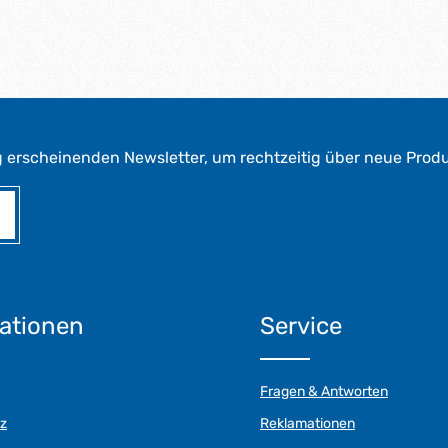
g erscheinenden Newsletter, um rechtzeitig über neue Prod
Diese Seite ist durch reCAPTCHA geschützt und es gelten die
der.
Datenschutzrichtlinie
und
Nutzungsbedingungen
.
ationen
Service
Fragen & Antworten
z
Reklamationen