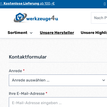
Kostenlose Lieferung
ab 100,-€
m Hauptinhalt springen
Zur Suche springen
Zur Hauptnavigation springen
Sortiment
Unsere Hersteller
Unsere Highli
Kontaktformular
Anrede
*
Ihre E-Mail-Adresse
*