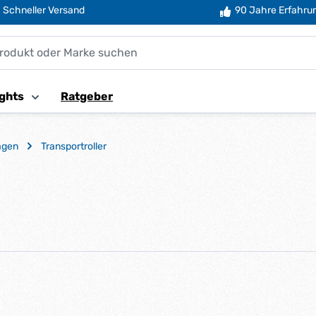
Schneller Versand
90 Jahre Erfahru
ghts
Ratgeber
agen
Transportroller