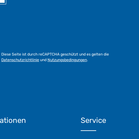
r
k
t
a
g
e
*
*
Diese Seite ist durch reCAPTCHA geschützt und es gelten die
Datenschutzrichtlinie
und
Nutzungsbedingungen
.
ationen
Service