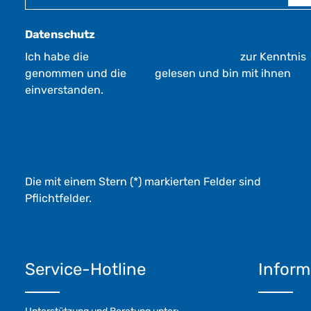
r
k
t
Datenschutz
a
Ich habe die
Datenschutzbestimmungen
zur Kenntnis
g
genommen und die
AGB
gelesen und bin mit ihnen
e
*
einverstanden.
*
Die mit einem Stern (*) markierten Felder sind
Pflichtfelder.
Service-Hotline
Inform