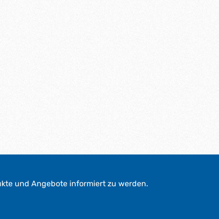
t
a
g
e
*
*
ukte und Angebote informiert zu werden.