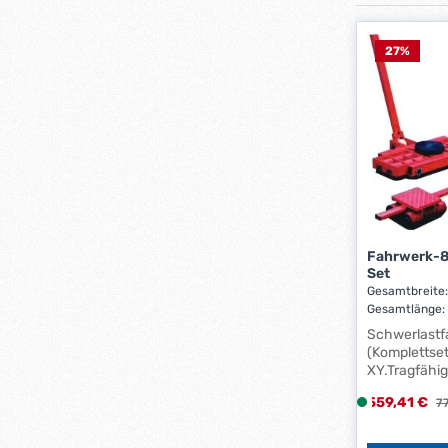
27
%
Fahrwerk-8
Set
Gesamtbreite
Gesamtlänge
Gesamttragkr
Schwerlastf
(Komplettset
XY.Tragfähig
Stabile Stah
Verkaufsprei
559,41 €
L
Re
77
Rollen aus P
i
Fahrwerk Typ X (vorne l
mit drehbare
e