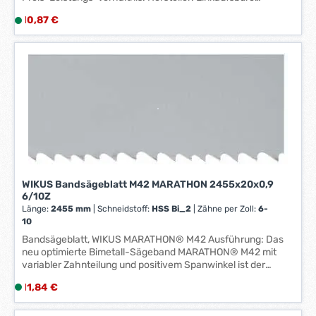
Deutscher Eisenhändler GmbH, EDE Platz 1, 42389
Regulärer Preis:
10,87 €
L
Wuppertal, DE, +4920260960, webkontakt@ede.de
i
e
f
e
r
z
e
i
t
:
1
WIKUS Bandsägeblatt M42 MARATHON 2455x20x0,9
6/10Z
-
Länge:
2455 mm
|
Schneidstoff:
HSS Bi_2
|
Zähne per Zoll:
6-
3
10
W
Bandsägeblatt, WIKUS MARATHON® M42 Ausführung: Das
e
neu optimierte Bimetall-Sägeband MARATHON® M42 mit
r
variabler Zahnteilung und positivem Spanwinkel ist der
k
Inbegriff des wirtschaftlichen Sägens und steht für ein
Regulärer Preis:
t
11,84 €
L
breites Anwendungsspektrum, in optimierten Qualitäten, für
a
i
höhere Standzeiten. Anwendung: Zum Sägen mittlerer bis
großer Werkstücke, Profile und Vollmaterialien, im Einzel-,