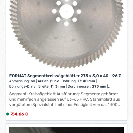
:
1
-
3
W
e
r
k
t
a
g
e
FORMAT Segmentkreissägeblätter 275 x 3,0 x 40 - 96 Z
*
Abmessung:
nv
|
Außen-Ø:
nv
|
Bohrung H7:
40 mm
|
*
Bohrungs-Ø:
nv
|
Breite j11:
3 mm
|
Durchmesser:
275 mm
|
Schneidstoff:
nv
|
Schnittbreite:
nv
|
Stärke:
3,00 mm
|
Segment-Kreissägeblatt Ausführung: Segmente gehärtet
Sägeblatt-Ø:
nv
|
Zahnform:
Bogenzahn
|
Zähne per Zoll:
96
und mehrfach angelassen auf 63–65 HRC. Stammblatt aus
vergütetem Spezialstahl mit einer Festigkeit von ca. 1400
N/mm². Der stark konische Hinterschliff der Segmente in
Regulärer Preis:
354,66 €
L
Verbindung mit den eingeschliffenen Kühlnuten sorgt für
i
eine optimale Kühlmittelzufuhr im Schnittbereich und
garantiert damit beste Zerspanungsleistungen. Zahnform HZ
e
= Bogenzahn mit Vor- und Nachschneider. Anwendung:
f