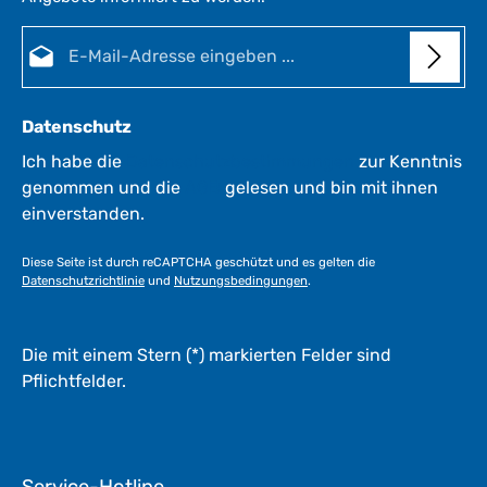
-
E-Mail-Adresse*
3
W
e
r
Datenschutz
k
t
Ich habe die
Datenschutzbestimmungen
zur Kenntnis
a
genommen und die
AGB
gelesen und bin mit ihnen
g
einverstanden.
e
*
Diese Seite ist durch reCAPTCHA geschützt und es gelten die
*
Datenschutzrichtlinie
und
Nutzungsbedingungen
.
Die mit einem Stern (*) markierten Felder sind
Pflichtfelder.
Service-Hotline