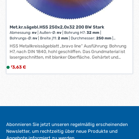
t
a
g
e
Met.kr.sägebl.HSS 250x2,0x32 200 BW Stark
*
Abmessung:
nv
|
Außen-Ø:
nv
|
Bohrung H7:
32 mm
|
*
Bohrungs-Ø:
nv
|
Breite j11:
2 mm
|
Durchmesser:
250 mm
|
Schneidstoff:
nv
|
Schnittbreite:
nv
|
Stärke:
nv
|
Sägeblatt-Ø:
HSS Metallkreissägeblatt „bravo line“ Ausführung: Bohrung
nv
|
Zahnform:
nv
|
Zähne per Zoll:
200
H7, nach DIN 1840, hohl geschliffen. Das Grundmaterial ist
lasergeschnitten, mit blanker Oberfläche. Gehärtet und
mehrfach angelassen auf 63–65 HRC. bravo line,
Regulärer Preis:
73,63 €
L
verschleißfeste Beschichtung nach dem PVD-Verfahren,
i
zum Schutz gegen Materialaufschweißungen, für eine
Standzeitverbesserung und eine gute Aufnahme von
e
Kühlmittel. Anwendung: Auf manuellen, halb- und
f
vollautomatischen Sägemaschinen einsetzbar. Hersteller:
e
Vertriebsgesellschaft STARK GmbH & Co. KG, Robert-Bosch-
r
Strasse 47, 73431 Aalen, DE, +49736496080,
z
post@starktools.de
e
i
Abonnieren Sie jetzt unseren regelmäßig erscheinenden
t
Newsletter, um rechtzeitig über neue Produkte und
:
Angebote informiert zu werden.
1