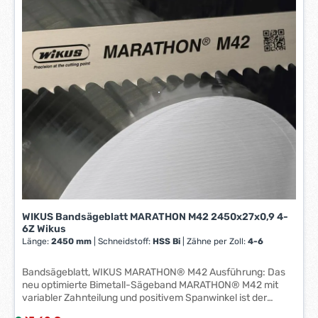
Besonders geeignet für Maschinen mit großer
e
Antriebsleistung und bei wechselnden
r
Materialquerschnitten. Hinweis: Ausreichend Kühlmittel
z
verwenden. Hersteller: Einkaufsbüro Deutscher
e
Eisenhändler GmbH, EDE Platz 1, 42389 Wuppertal, DE,
+4920260960, webkontakt@ede.de
i
t
:
1
-
3
W
e
r
k
WIKUS Bandsägeblatt MARATHON M42 2450x27x0,9 4-
t
6Z Wikus
a
Länge:
2450 mm
|
Schneidstoff:
HSS Bi
|
Zähne per Zoll:
4-6
g
e
Bandsägeblatt, WIKUS MARATHON® M42 Ausführung: Das
*
neu optimierte Bimetall-Sägeband MARATHON® M42 mit
*
variabler Zahnteilung und positivem Spanwinkel ist der
Inbegriff des wirtschaftlichen Sägens und steht für ein