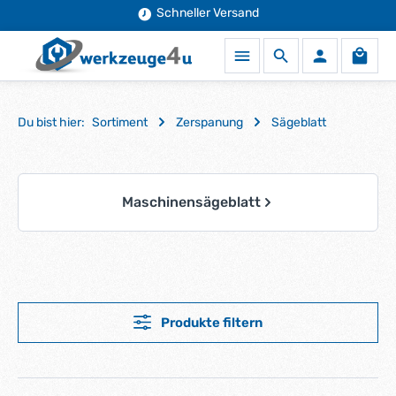
Schneller Versand
Zum Hauptinhalt springen
Waren
Du bist hier:
Sortiment
Zerspanung
Sägeblatt
Kategoriegalerie überspringen
Maschinensägeblatt
Produkte filtern