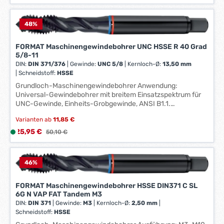
i
e
e
r
f
48
%
k
e
t
r
FORMAT Maschinengewindebohrer UNC HSSE R 40 Grad
a
5/8-11
z
g
DIN:
DIN 371/376
|
Gewinde:
UNC 5/8
|
Kernloch-Ø:
13,50 mm
e
e
|
Schneidstoff:
HSSE
i
*
Grundloch-Maschinengewindebohrer Anwendung:
t
*
Universal-Gewindebohrer mit breitem Einsatzspektrum für
:
UNC-Gewinde, Einheits-Grobgewinde, ANSI B1.1.
1
Technische Daten: DIN: DIN 371/376 Gänge per inch: 10 Al,
-
Varianten ab
11,85 €
Al- und Mg-Leg.: 15 Gusseisenwerkstoffe: 10 Gewinde: UNC
3
3/4 Gewinde-Ø: 19,050 mm Gesamtlänge: 125 mm Kernloch-
Verkaufspreis:
25,95 €
L
Regulärer Preis:
50,10 €
Ø: 16,50 mm Kupfer, Messing, Bronzen: 15 Rost- und
W
i
säurebeständige Stähle (INOX): 6 Norm: DIN 371/376
e
e
Schneidstoff: HSSE Schaft-vierkant: 14,5 mm Schaft-Ø:
r
f
46
%
14,0 mm Stähle bis 1000 N/mm²: 10 Stähle bis 1400 N/mm²:
k
e
8 Stähle bis 850 N/mm²: 12 Beschichtung: dampf.
t
r
FORMAT Maschinengewindebohrer HSSE DIN371 C SL
a
6G N VAP FAT Tandem M3
z
g
DIN:
DIN 371
|
Gewinde:
M3
|
Kernloch-Ø:
2,50 mm
|
e
Schneidstoff:
HSSE
e
i
*