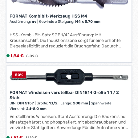
t
r
a
z
g
FORMAT Kombibit-Werkzeug HSS M4
e
Ausführung:
nv
|
Gewinde x Steigung:
M4 x 0,70 mm
e
i
*
t
HSS-Kombi-Bit-Satz SGE 1/4" Ausführung: Mit
*
:
Kreuzanschliff. Die Induktionszone sorgt für eine erhöhte
1
Biegeelastizität und reduziert die Bruchgefahr. Dadurch
-
ermöglichst sie eine bis zu 50 % höhere Standzeit. Lieferung
Verkaufspreis:
4,94 €
L
Regulärer Preis:
3
8,09 €
in Kunststoffbox. Anwendung: Zum Kernlochbohren,
i
Gewindeschneiden und Entgraten in einem Arbeitsgang. Für
W
den Einsatz auf Akku-Bohrschraubern (min. 7,5 V),
e
e
Handbohrmaschinen mit Rechts- und Linkslauf und
f
50
%
r
stationären Bohrmaschinen sowie zum Schneiden von Hand
e
k
in Stählen bis 850 N/mm², Aluminiumlegierungen sowie
r
t
Kupfer, Messing und Bronzen geeignet. Ideal für
FORMAT Windeisen verstellbar DIN1814 Größe 1 1 / 2
z
a
Montagearbeiten und Kleinserien. Hinweis: Materialstärke
Stahl
e
nicht über Gewindegröße (M6 = 6 mm Materialstärke).
g
DIN:
DIN 5157
|
Größe:
1.1/2
|
Länge:
200 mm
|
Spannweite
Schneidöl verwenden. Hersteller: Einkaufsbüro Deutscher
i
e
Vierkant:
2,1-8,0 mm
Eisenhändler GmbH, EDE Platz 1, 42389 Wuppertal, DE,
t
*
Verstellbares Windeisen, Stahl Ausführung: Die Backen sind
+4920260960, webkontakt@ede.de
:
*
einsatzgehärtet und phosphatiert, mit abschraubbaren und
1
verzinkten Stahlgriffen. Anwendung: Für die Aufnahme von
Hand-Gewindebohrern mit Vierkantantrieb. Durch das
-
Verkaufspreis:
5,51 €
L
Regulärer Preis:
11,19 €