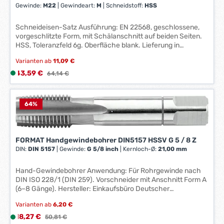
*
Gewinde:
M22
|
Gewindeart:
M
|
Schneidstoff:
HSS
*
Schneideisen-Satz Ausführung: EN 22568, geschlossene,
vorgeschlitzte Form, mit Schälanschnitt auf beiden Seiten.
HSS, Toleranzfeld 6g. Oberfläche blank. Lieferung in
Kunststoffkassette. Anwendung: Für metrische
Varianten ab
11,09 €
Regelgewinde nach DIN 13. Hersteller: Einkaufsbüro
Deutscher Eisenhändler GmbH, EDE Platz 1, 42389
Verkaufspreis:
43,59 €
L
Regulärer Preis:
64,14 €
Wuppertal, DE, +4920260960, webkontakt@ede.de Inhalt:
i
Je 1 Stück M3; 4; 5; 6; 8; 10; 12
e
f
64
%
e
r
z
FORMAT Handgewindebohrer DIN5157 HSSV G 5 / 8 Z
e
DIN:
DIN 5157
|
Gewinde:
G 5/8 inch
|
Kernloch-Ø:
21,00 mm
i
t
Hand-Gewindebohrer Anwendung: Für Rohrgewinde nach
:
DIN ISO 228/1 (DIN 259). Vorschneider mit Anschnitt Form A
1
(6–8 Gänge). Hersteller: Einkaufsbüro Deutscher
Eisenhändler GmbH, EDE Platz 1, 42389 Wuppertal, DE,
-
Varianten ab
6,20 €
+4920260960, webkontakt@ede.de
3
Verkaufspreis:
18,27 €
L
Regulärer Preis:
50,81 €
W