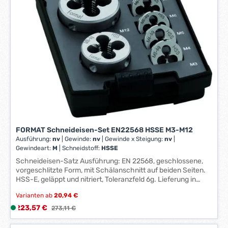
*
FORMAT Schneideisen-Set EN22568 HSSE M3-M12
Ausführung:
nv
|
Gewinde:
nv
|
Gewinde x Steigung:
nv
|
Gewindeart:
M
|
Schneidstoff:
HSSE
Schneideisen-Satz Ausführung: EN 22568, geschlossene,
vorgeschlitzte Form, mit Schälanschnitt auf beiden Seiten.
HSS-E, geläppt und nitriert, Toleranzfeld 6g. Lieferung in
Kunststoffkassette. Anwendung: Für metrische
Varianten ab
20,94 €
Regelgewinde nach DIN 13. Hersteller: Einkaufsbüro
Deutscher Eisenhändler GmbH, EDE Platz 1, 42389
Verkaufspreis:
223,57 €
L
Regulärer Preis:
273,11 €
Wuppertal, DE, +4920260960, webkontakt@ede.de
i
Satzinhalt: M3; 4; 5; 6; 8; 10; 12