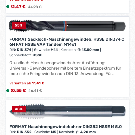
geschwefelte Stähle, austenitische Stähle, martensitische
3
Stähle und ferritische Stähle verwendbar. Hersteller:
Verkaufspreis:
22,47 €
L
Regulärer Preis:
44,98 €
W
Einkaufsbüro Deutscher Eisenhändler GmbH, EDE Platz 1,
i
42389 Wuppertal, DE, +4920260960, webkontakt@ede.de
e
e
r
f
55
%
k
e
t
r
FORMAT Sackloch-Maschinengewindeb. HSSE DIN374 C
a
6H FAT HSSE VAP Tandem M14x1
z
g
DIN:
DIN 374
|
Gewinde:
M14
|
Kernloch-Ø:
13,00 mm
|
e
e
Schneidstoff:
HSSE
i
*
Grundloch Maschinengewindebohrer Ausführung:
t
*
Universal-Gewindebohrer mit breitem Einsatzspektrum für
:
metrische Feingewinde nach DIN 13. Anwendung: Für
1
metrische Feingewinde nach DIN 13. Hersteller:
-
Varianten ab
11,41 €
Einkaufsbüro Deutscher Eisenhändler GmbH, EDE Platz 1,
3
42389 Wuppertal, DE, +4920260960, webkontakt@ede.de
Verkaufspreis:
20,55 €
L
Regulärer Preis:
46,41 €
W
i
e
e
r
f
48
%
k
e
t
r
FORMAT Maschinengewindebohrer DIN352 HSSE M 5,0
a
z
DIN:
DIN 352
|
Gewinde:
M5
|
Kernloch-Ø:
4,20 mm
|
g
e