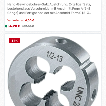
Hand-Gewindebohrer-Satz Ausführung: 2-teiliger Satz,
1
bestehend aus Vorschneider mit Anschnitt Form A (6–8
-
Gänge) und Fertigschneider mit Anschnitt Form C (2–3
3
Gänge). Anwendung: Für metrische Feingewinde nach DIN
W
Varianten ab
4,50 €
13. Hersteller: Einkaufsbüro Deutscher Eisenhändler GmbH,
e
EDE Platz 1, 42389 Wuppertal, DE, +4920260960,
Verkaufspreis:
54,28 €
L
Regulärer Preis:
157,68 €
r
webkontakt@ede.de
i
k
e
t
f
34
%
a
e
g
r
e
z
*
e
*
i
t
:
1
-
3
W
e
r