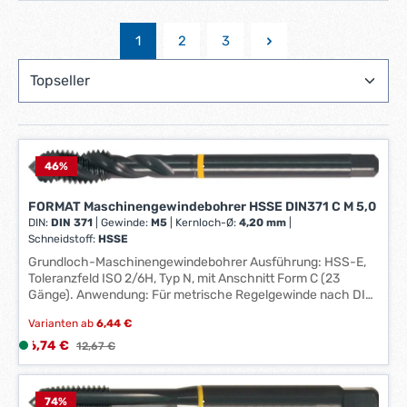
1
2
3
Seite
Seite
Seite
46
%
FORMAT Maschinengewindebohrer HSSE DIN371 C M 5,0
DIN:
DIN 371
|
Gewinde:
M5
|
Kernloch-Ø:
4,20 mm
|
Schneidstoff:
HSSE
Grundloch-Maschinengewindebohrer Ausführung: HSS-E,
Toleranzfeld ISO 2/6H, Typ N, mit Anschnitt Form C (23
Gänge). Anwendung: Für metrische Regelgewinde nach DIN
13. Besonders für allg. Stähle, Baustähle, Automatenstähle,
Varianten ab
6,44 €
Einsatzstähle und Vergütungsstähle verwendbar.
Technische Daten: DIN: DIN 376 Ausführung: mit
Verkaufspreis:
6,74 €
L
Regulärer Preis:
12,67 €
Überlaufschaft Gewinde: M30 Gesamtlänge: 180 mm
i
Kernloch-Ø: 26,50 mm Norm: DIN 376 Schneidstoff: HSSE
e
Schaft-vierkant: 18,0 mm Schaft-Ø: 22,0 mm Stähle bis
f
74
%