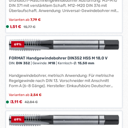
Grundloch-Maschinengewindebohrer Ausführung: M3–M10
t
DIN 371 mit verstärktem Schaft. M12–M20 DIN 376 mit
*
:
Überlaufschaft. Anwendung: Universal-Gewindebohrer mit
1
breitem Einsatzspektrum für metrische Regelgewinde nach
-
Varianten ab
7,79 €
DIN 13. HSS-E, Toleranzfeld ISO 3/6G mit Übermaß für
3
Werkstücke, die bei der Bearbeitung zum Zurückfedern
Verkaufspreis:
8,51 €
L
Regulärer Preis:
15,77 €
neigen, die beschichtet werden oder beim Härten leicht
W
i
schrumpfen. Hersteller: Einkaufsbüro Deutscher
e
e
Eisenhändler GmbH, EDE Platz 1, 42389 Wuppertal, DE,
r
f
69
%
+4920260960, webkontakt@ede.de
k
e
t
r
FORMAT Handgewindebohrer DIN352 HSS M 18,0 V
a
z
DIN:
DIN 352
|
Gewinde:
M18
|
Kernloch-Ø:
15,50 mm
g
e
e
i
Handgewindebohrer, metrisch Anwendung: Für metrische
*
t
Regelgewinde nach DIN 13. Vorschneider mit Anschnitt
*
Form A (6–8 Gänge). Hersteller: Einkaufsbüro Deutscher
:
Eisenhändler GmbH, EDE Platz 1, 42389 Wuppertal, DE,
1
Varianten ab
2,54 €
+4920260960, webkontakt@ede.de
-
Verkaufspreis:
13,11 €
L
Regulärer Preis:
42,84 €
3
i
W
e
e
f
69
%
r
e