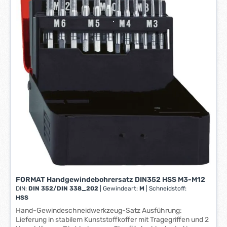
W
e
r
k
t
a
g
e
*
*
FORMAT Handgewindebohrersatz DIN352 HSS M3-M12
DIN:
DIN 352/DIN 338_202
|
Gewindeart:
M
|
Schneidstoff:
HSS
Hand-Gewindeschneidwerkzeug-Satz Ausführung:
Lieferung in stabilem Kunststoffkoffer mit Tragegriffen und 2