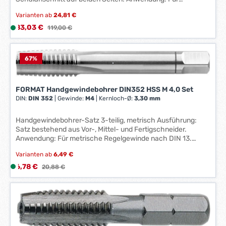
metrische Linksgewinde nach DIN 13. Technische Daten:
Varianten ab
24,81 €
Außen-Ø x Höhe: 55 x 22 mm Gewindeart: M Gewinde: M24
Schneidstoff: HSS Stähle bis 850 N/mm²: 9 Steigung: 3,00
Verkaufspreis:
83,03 €
L
Regulärer Preis:
119,00 €
mm
i
e
f
67
%
e
r
FORMAT Handgewindebohrer DIN352 HSS M 4,0 Set
z
DIN:
DIN 352
|
Gewinde:
M4
|
Kernloch-Ø:
3,30 mm
e
i
Handgewindebohrer-Satz 3-teilig, metrisch Ausführung:
t
Satz bestehend aus Vor-, Mittel- und Fertigschneider.
:
Anwendung: Für metrische Regelgewinde nach DIN 13.
1
Hersteller: Einkaufsbüro Deutscher Eisenhändler GmbH, EDE
-
Varianten ab
6,49 €
Platz 1, 42389 Wuppertal, DE, +4920260960,
3
webkontakt@ede.de
Verkaufspreis:
6,78 €
L
Regulärer Preis:
20,88 €
W
i
e
e
r
f
k
e
t
r