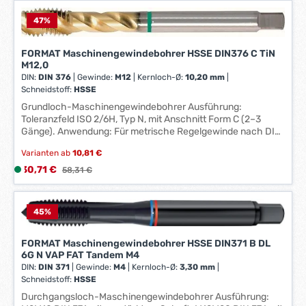
e
e
r
f
47
%
k
e
t
r
FORMAT Maschinengewindebohrer HSSE DIN376 C TiN
a
z
M12,0
g
DIN:
DIN 376
|
Gewinde:
M12
|
Kernloch-Ø:
10,20 mm
|
e
e
Schneidstoff:
HSSE
i
*
Grundloch-Maschinengewindebohrer Ausführung:
t
*
Toleranzfeld ISO 2/6H, Typ N, mit Anschnitt Form C (2–3
:
Gänge). Anwendung: Für metrische Regelgewinde nach DIN
1
13. Besonders für universelle Werkstoffe wie Baustähle,
-
Varianten ab
10,81 €
Automatenstähle, Einsatzstähle, Vergütungsstähle,
3
Nitrierstähle und Kugelgraphitguss verwendbar. Hersteller:
Verkaufspreis:
30,71 €
L
Regulärer Preis:
58,31 €
W
Einkaufsbüro Deutscher Eisenhändler GmbH, EDE Platz 1,
i
42389 Wuppertal, DE, +4920260960, webkontakt@ede.de
e
e
r
f
45
%
k
e
t
r
FORMAT Maschinengewindebohrer HSSE DIN371 B DL
a
6G N VAP FAT Tandem M4
z
g
DIN:
DIN 371
|
Gewinde:
M4
|
Kernloch-Ø:
3,30 mm
|
e
e
Schneidstoff:
HSSE
i
*
Durchgangsloch-Maschinengewindebohrer Ausführung:
t