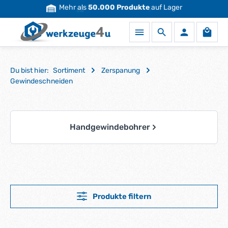
Mehr als
50.000 Produkte
auf Lager
Zum Hauptinhalt springen
Waren
Du bist hier:
Sortiment
Zerspanung
Gewindeschneiden
Kategoriegalerie überspringen
Handgewindebohrer
Produkte filtern