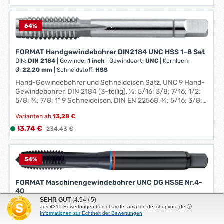
säurebeständige Stähle (INOX): 5 Schneidstoff: HSSE
i
Stähle bis 1000 N/mm²: 5 Stähle bis 850 N/mm²: 9
e
f
64
%
e
r
FORMAT Handgewindebohrer DIN2184 UNC HSS 1-8 Set
z
DIN:
DIN 2184
|
Gewinde:
1 inch
|
Gewindeart:
UNC
|
Kernloch-
e
Ø:
22,20 mm
|
Schneidstoff:
HSS
i
Hand-Gewindebohrer und Schneideisen Satz, UNC 9 Hand-
t
Gewindebohrer, DIN 2184 (3-teilig), ¼; 5/16; 3/8; 7/16; 1/2;
:
5/8; ¾; 7/8; 1” 9 Schneideisen, DIN EN 22568, ¼; 5/16; 3/8;
7/16; 1/2; 5/8; ¾; 7/8; 1” 2 Windeisen, DIN 1814, Nr. 1.1/2; 4 6
1
Varianten ab
13,28 €
Schneideisenhalter, DIN 225, 20x7; 25x9; 30x11; 38x14;
-
45x18; 55x22 1 Schraubendreher 1 Gewindelehre Hersteller:
Verkaufspreis:
83,74 €
L
Regulärer Preis:
234,43 €
3
Einkaufsbüro Deutscher Eisenhändler GmbH, EDE Platz 1,
i
W
42389 Wuppertal, DE, +4920260960, webkontakt@ede.de
e
e
f
54
%
r
e
k
r
FORMAT Maschinengewindebohrer UNC DG HSSE Nr.4-
t
40
z
a
SEHR GUT
(4.94 / 5)
DIN:
DIN 371/376
|
Gewinde:
UNC Nr.4
|
Kernloch-Ø:
2,35 mm
|
e
g
aus
4315
Bewertungen bei: ebay.de, amazon.de, shopvote.de ⓘ
Schneidstoff:
HSSE
i
Informationen zur Echtheit der Bewertungen
e
Durchgangsloch-Maschinengewindebohrer Anwendung:
t