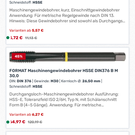
Schneidstoff:
HSSE
e
i
Maschinengewindebohrer, kurz, Einschnittgewindebohrer
*
t
Anwendung: Für metrische Regelgewinde nach DIN 13.
*
:
Hinweis: Diese Gewindebohrer sind sowohl als Durchgangs-
1
Maschinengewindebohrer als auch als Hand-
Varianten ab
5,57 €
-
Gewindebohrer (nur Fertigschneider) einsetzbar. Hersteller:
Einkaufsbüro Deutscher Eisenhändler GmbH, EDE Platz 1,
Verkaufspreis:
5,72 €
L
Regulärer Preis:
3
11,13 €
42389 Wuppertal, DE, +4920260960, webkontakt@ede.de
i
W
e
e
f
45
%
r
e
k
r
t
FORMAT Maschinengewindebohrer HSSE DIN376 B M
z
a
30,0
DIN:
DIN 376
|
Gewinde:
M30
|
Kernloch-Ø:
26,50 mm
|
e
g
Schneidstoff:
HSSE
i
e
Durchgangsloch-Maschinengewindebohrer Ausführung:
t
*
HSS-E, Toleranzfeld ISO 2/6H, Typ N, mit Schälanschnitt
:
*
Form B (4–5 Gänge). Anwendung: Für metrische
1
Regelgewinde nach DIN 13. Besonders für allg. Stähle,
-
Varianten ab
6,27 €
Baustähle, Automatenstähle, Einsatzstähle und
3
Vergütungsstähle verwendbar. Hersteller: Einkaufsbüro
Verkaufspreis:
64,97 €
L
Regulärer Preis:
120,19 €
W
Deutscher Eisenhändler GmbH, EDE Platz 1, 42389
i
Wuppertal, DE, +4920260960, webkontakt@ede.de
e
e