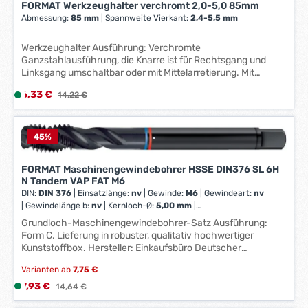
FORMAT Werkzeughalter verchromt 2,0-5,0 85mm
Abmessung:
85 mm
|
Spannweite Vierkant:
2,4-5,5 mm
Werkzeughalter Ausführung: Verchromte
Ganzstahlausführung, die Knarre ist für Rechtsgang und
Linksgang umschaltbar oder mit Mittelarretierung. Mit
gehärteten, parallelspannenden Backen und verstellbarem
Verkaufspreis:
6,33 €
L
Regulärer Preis:
14,22 €
Quergriff. Anwendung: Zum Spannen von Vierkantschäften,
i
durch den verstellbaren Quergriff besonders geeignet für
Arbeiten auf engstem Raum. Technische Daten: Spannweite
e
Vierkant: 4,5-8,0 mm Gesamtlänge: 300 mm für
f
45
%
Gewindebohrschäfte nach DIN: M5-12 für
e
Gewindebohrschäfte nach ISO: M6-12 Abmessung: 300 mm
r
FORMAT Maschinengewindebohrer HSSE DIN376 SL 6H
N Tandem VAP FAT M6
z
DIN:
DIN 376
|
Einsatzlänge:
nv
|
Gewinde:
M6
|
Gewindeart:
nv
e
|
Gewindelänge b:
nv
|
Kernloch-Ø:
5,00 mm
|
i
Schneidenanzahl:
nv
|
Schneidstoff:
HSSE
|
Spann-Ø:
nv
Grundloch-Maschinengewindebohrer-Satz Ausführung:
t
Form C. Lieferung in robuster, qualitativ hochwertiger
:
Kunststoffbox. Hersteller: Einkaufsbüro Deutscher
1
Eisenhändler GmbH, EDE Platz 1, 42389 Wuppertal, DE,
-
Varianten ab
7,75 €
+4920260960, webkontakt@ede.de
3
Verkaufspreis:
7,93 €
L
Regulärer Preis:
14,64 €
W
i