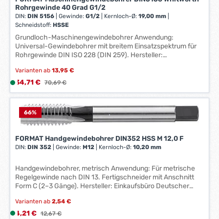
a
Rohrgewinde 40 Grad G1/2
z
g
DIN:
DIN 5156
|
Gewinde:
G1/2
|
Kernloch-Ø:
19,00 mm
|
e
Schneidstoff:
e
HSSE
i
*
Grundloch-Maschinengewindebohrer Anwendung:
t
Universal-Gewindebohrer mit breitem Einsatzspektrum für
*
:
Rohrgewinde DIN ISO 228 (DIN 259). Hersteller:
1
Einkaufsbüro Deutscher Eisenhändler GmbH, EDE Platz 1,
-
Varianten ab
13,95 €
42389 Wuppertal, DE, +4920260960, webkontakt@ede.de
3
Verkaufspreis:
34,71 €
L
Regulärer Preis:
70,69 €
W
i
e
e
r
f
66
%
k
e
t
r
FORMAT Handgewindebohrer DIN352 HSS M 12,0 F
a
z
DIN:
DIN 352
|
Gewinde:
M12
|
Kernloch-Ø:
10,20 mm
g
e
e
i
Handgewindebohrer, metrisch Anwendung: Für metrische
*
t
Regelgewinde nach DIN 13. Fertigschneider mit Anschnitt
*
:
Form C (2–3 Gänge). Hersteller: Einkaufsbüro Deutscher
Eisenhändler GmbH, EDE Platz 1, 42389 Wuppertal, DE,
1
Varianten ab
2,54 €
+4920260960, webkontakt@ede.de
-
Verkaufspreis:
4,21 €
L
Regulärer Preis:
12,67 €
3