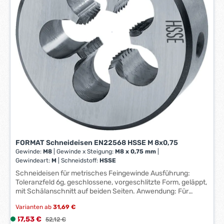
t
:
1
-
3
W
e
r
k
t
a
g
e
FORMAT Schneideisen EN22568 HSSE M 8x0,75
*
Gewinde:
M8
|
Gewinde x Steigung:
M8 x 0,75 mm
|
*
Gewindeart:
M
|
Schneidstoff:
HSSE
Schneideisen für metrisches Feingewinde Ausführung:
Toleranzfeld 6g, geschlossene, vorgeschlitzte Form, geläppt,
mit Schälanschnitt auf beiden Seiten. Anwendung: Für
metrisches Feingewinde nach DIN 13. Technische Daten:
Varianten ab
31,69 €
Außen-Ø x Höhe: 55 x 16 mm Gewindeart: M Gewinde x
Steigung: M24 x 1,50 mm Gewinde: M24 Rost- und
Verkaufspreis:
37,53 €
L
Regulärer Preis:
52,12 €