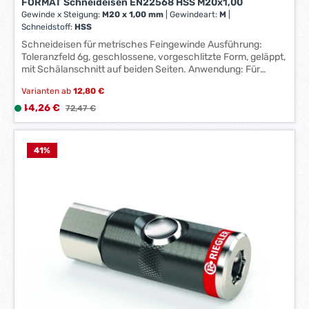
FORMAT Schneideisen EN22568 HSS M20x1,00
*
Gewinde x Steigung:
M20 x 1,00 mm
|
Gewindeart:
M
|
*
Schneidstoff:
HSS
Schneideisen für metrisches Feingewinde Ausführung:
Toleranzfeld 6g, geschlossene, vorgeschlitzte Form, geläppt,
mit Schälanschnitt auf beiden Seiten. Anwendung: Für
metrisches Feingewinde nach DIN 13. HSS. Hersteller:
Varianten ab
12,80 €
Einkaufsbüro Deutscher Eisenhändler GmbH, EDE Platz 1,
42389 Wuppertal, DE, +4920260960, webkontakt@ede.de
Verkaufspreis:
44,26 €
L
Regulärer Preis:
72,47 €
i
e
f
41
%
e
r
z
e
i
t
:
1
-
3