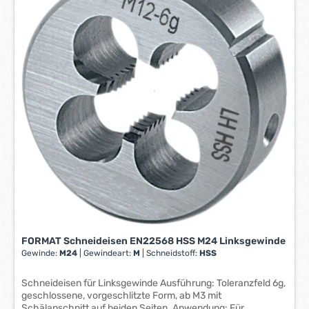
r
a
z
g
e
e
i
*
t
*
:
1
-
3
W
e
r
k
t
a
g
e
FORMAT Schneideisen EN22568 HSS M24 Linksgewinde
*
Gewinde:
M24
|
Gewindeart:
M
|
Schneidstoff:
HSS
*
Schneideisen für Linksgewinde Ausführung: Toleranzfeld 6g,
geschlossene, vorgeschlitzte Form, ab M3 mit
Schälanschnitt auf beiden Seiten. Anwendung: Für