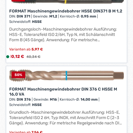
1000 N/mm²: 6 Stähle bis 1400 N/mm²: 5 Steigung: 3,50 mm
e
Stähle bis 850 N/mm²: 8 Beschichtung: dampf.
r
FORMAT Maschinengewindebohrer HSSE DIN371 B M 1,2
DIN:
DIN 371
|
Gewinde:
M1,2
|
Kernloch-Ø:
0,95 mm
|
z
Schneidstoff:
HSSE
e
Durchgangsloch-Maschinengewindebohrer Ausführung:
i
HSS-E, Toleranzfeld ISO 2/6H, Typ N, mit Schälanschnitt
t
Form B (45 Gänge). Anwendung: Für metrische
:
Regelgewinde nach DIN 13. Besonders für allg. Stähle,
1
Varianten ab
5,97 €
Baustähle, Automatenstähle, Einsatzstähle und
-
Vergütungsstähle verwendbar. Technische Daten: DIN: DIN
Verkaufspreis:
10,12 €
L
Regulärer Preis:
40,34 €
3
371 Ausführung: M 10,0 N Gewinde: M10 Gesamtlänge: 100
i
mm Kernloch-Ø: 8,50 mm Norm: DIN 371 Schneidstoff: HSSE
W
e
Schaft-Vierkant DIN 371: 8,0 mm Schaft-Vierkant DIN 376:
e
f
50
%
5,5 mm Schaft-Ø DIN 371: 10,0 mm Schaft-Ø DIN 376: 7,0
r
e
mm Schaft-Ø: 10 mm Stähle bis 1000 N/mm²: 10 Stähle bis
k
r
1400 N/mm²: 8 Steigung: 1,50 mm Stähle bis 850 N/mm²: 12
FORMAT Maschinengewindebohrer DIN 376 C HSSE M
t
Beschichtung: dampf.
z
16,0 VA
a
DIN:
DIN 376
|
Gewinde:
M16
|
Kernloch-Ø:
14,00 mm
|
e
g
Schneidstoff:
HSSE
i
e
Grundloch-Maschinengewindebohrer Ausführung: HSS-E,
t
*
Toleranzfeld ISO 2 6H, Typ INOX, mit Anschnitt Form C (2–3
:
Gänge). Anwendung: Für metrische Regelgewinde nach DIN
*
1
13. Besonders für rost- und säurebeständige Stähle wie
-
Varianten ab
7,56 €