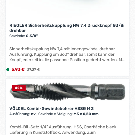
W
e
r
k
RIEGLER Sicherheitskupplung NW 7,4 Druckknopf G3/8i
t
drehbar
a
Gewinde:
G 3/8"
g
e
Sicherheitskupplung NW 7,4 mit Innengewinde, drehbar
*
Ausführung: Kupplung um 360° drehbar, somit kann der
*
Knopf jederzeit in die passende Position gedreht werden. Mit
einem Handgriff druckentlasten und Druckluftwerkzeug oder
Verkaufspreis:
15,93 €
L
Regulärer Preis:
27,27 €
System anschließen. Das Gehäuse besteht aus Aluminium
i
mit NBR-Dichtungen, Knopf und Ventil sind aus gehärtetem
Stahl verzinkt, die Innenteile bestehen aus Edelstahl und das
e
Gewinde ist aus Messing vernickelt. Diese Kupplungen
f
42
%
entsprechen dem ISO-Standard DIN EN ISO 4414.
e
Anwendung: Für Pneumatik, Maschinen- und Anlagenbau,
r
Fertigungsindustrie, Werkstätten, Automotive. Hinweis: Keine
z
VÖLKEL Kombi-Gewindebohrer HSSG M 3
Gefahr eines Peitschenhiebs oder einer unbeabsichtigten
e
Abtrennung. Nicht geeignet für die direkte Montage an
Ausführung:
nv
|
Gewinde x Steigung:
M3 x 0,50 mm
pulsierendem Werkzeug. Mit Innengewinde. Hersteller:
i
RIEGLER & Co. KG, Schützenstr. 27-29, 72574 Bad Urach, DE,
t
Kombi-Bit-Satz 1/4" Ausführung: HSS, Oberfläche blank.
+49712594970, info@riegler.de
Lieferung in Kunststoffbox. Anwendung: Zum
: