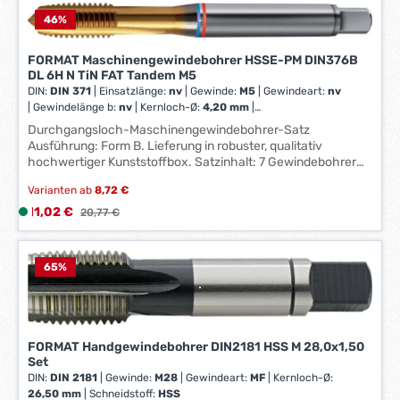
e
f
46
%
e
r
FORMAT Maschinengewindebohrer HSSE-PM DIN376B
DL 6H N TiN FAT Tandem M5
z
DIN:
DIN 371
|
Einsatzlänge:
nv
|
Gewinde:
M5
|
Gewindeart:
nv
e
|
Gewindelänge b:
nv
|
Kernloch-Ø:
4,20 mm
|
i
Schneidenanzahl:
nv
|
Schneidstoff:
HSSE PM
|
Spann-Ø:
nv
Durchgangsloch-Maschinengewindebohrer-Satz
t
Ausführung: Form B. Lieferung in robuster, qualitativ
:
hochwertiger Kunststoffbox. Satzinhalt: 7 Gewindebohrer
1
M3; 4; 5; 6; 8; 10; 12 7 Spiralbohrer Ø 2,5; 3,3; 4,2; 5,0; 6,8;
-
Varianten ab
8,72 €
8,5; 10,2 m Technische Daten: DIN: DIN 371/376 Al, Al- und
3
Mg-Leg.: 18 Gusseisenwerkstoffe: 18 Gewinde: M3 - M12
Verkaufspreis:
11,02 €
L
Regulärer Preis:
20,77 €
Rost- und säurebeständige Stähle (INOX): 10 Schneidstoff:
W
i
HSSE PM Stähle bis 1000 N/mm²: 16 Stähle bis 1400
e
e
N/mm²: 13 Stähle bis 850 N/mm²: 15 Beschichtung: TiN
r
f
65
%
k
e
t
r
a
z
g
e
FORMAT Handgewindebohrer DIN2181 HSS M 28,0x1,50
e
i
Set
*
DIN:
DIN 2181
|
Gewinde:
M28
|
Gewindeart:
MF
|
Kernloch-Ø:
t
26,50 mm
|
Schneidstoff:
HSS
*
: