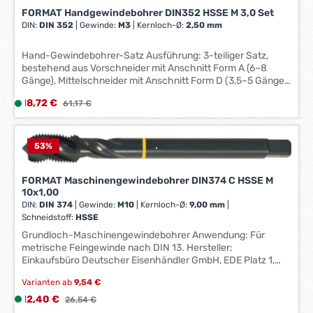
k
r
FORMAT Handgewindebohrer DIN352 HSSE M 3,0 Set
t
z
DIN:
DIN 352
|
Gewinde:
M3
|
Kernloch-Ø:
2,50 mm
a
e
g
i
Hand-Gewindebohrer-Satz Ausführung: 3-teiliger Satz,
e
t
bestehend aus Vorschneider mit Anschnitt Form A (6–8
*
Gänge), Mittelschneider mit Anschnitt Form D (3,5–5 Gänge)
:
*
und Fertigschneider mit Anschnitt Form C (2–3 Gänge).
1
Verkaufspreis:
18,72 €
L
Regulärer Preis:
61,17 €
Anwendung: Für metrische Regelgewinde nach DIN 13.
-
i
Hersteller: Einkaufsbüro Deutscher Eisenhändler GmbH, EDE
3
Platz 1, 42389 Wuppertal, DE, +4920260960,
e
W
webkontakt@ede.de
f
53
%
e
e
r
r
FORMAT Maschinengewindebohrer DIN374 C HSSE M
k
z
10x1,00
t
DIN:
DIN 374
|
Gewinde:
M10
|
Kernloch-Ø:
9,00 mm
|
e
a
Schneidstoff:
HSSE
i
g
Grundloch-Maschinengewindebohrer Anwendung: Für
t
e
metrische Feingewinde nach DIN 13. Hersteller:
:
*
Einkaufsbüro Deutscher Eisenhändler GmbH, EDE Platz 1,
1
42389 Wuppertal, DE, +4920260960, webkontakt@ede.de
*
-
Varianten ab
9,54 €
3
Verkaufspreis:
12,40 €
L
Regulärer Preis:
26,54 €
W