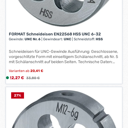
k
t
a
g
e
FORMAT Schneideisen EN22568 HSS UNC 6-32
*
Gewinde:
UNC Nr. 6
|
Gewindeart:
UNC
|
Schneidstoff:
HSS
*
Schneideisen für UNC-Gewinde Ausführung: Geschlossene,
vorgeschlitzte Form mit einseitigem Schälanschnitt, ab Nr. 5
mit Schälanschnitt auf beiden Seiten. Technische Daten:
Gänge auf 1 Zoll: 18 Außen-Ø x Höhe: 25 x 9 mm Gewindeart:
Varianten ab
20,41 €
UNC Gewinde UNF Zoll: 5/16 - 24 Gewinde: UNC 5/16
Schneidstoff: HSS Stähle bis 850 N/mm²: 9 UNC Gänge auf
Verkaufspreis:
22,27 €
L
Regulärer Preis:
33,80 €
1 Zoll: 25 x 9 mm
i
e
f
27
%
e
r
z
e
i