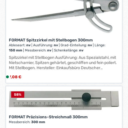
e
k
r
t
z
a
e
g
i
e
t
*
:
*
FORMAT Spitzzirkel mit Stellbogen 300mm
1
Ableseart:
nv
|
Ausführung:
nv
|
Grad-Einteilung:
nv
|
Länge:
-
150 mm
|
Messbereich:
nv
|
Schenkellänge:
nv
3
Spitzzirkel mit Stellbogen Ausführung: Aus Spezialstahl, mit
W
Nietscharnier, Spitzen gehärtet, geschliffen und fein poliert.
e
Mit Stellbogen. Hersteller: Einkaufsbüro Deutscher
r
Eisenhändler GmbH, EDE Platz 1, 42389 Wuppertal, DE,
Regulärer Preis:
7,08 €
L
+4920260960, webkontakt@ede.de
k
i
t
e
a
f
58
%
g
e
e
r
*
z
*
FORMAT Präzisions-Streichmaß 300mm
e
Messbereich:
300 mm
i