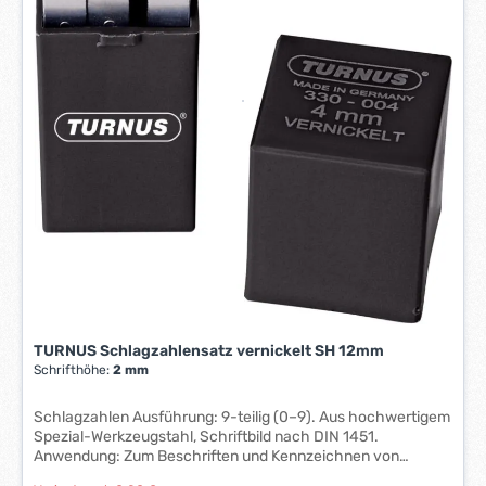
i
t
:
1
-
3
W
e
r
k
t
a
g
e
*
TURNUS Schlagzahlensatz vernickelt SH 12mm
*
Schrifthöhe:
2 mm
Schlagzahlen Ausführung: 9-teilig (0–9). Aus hochwertigem
Spezial-Werkzeugstahl, Schriftbild nach DIN 1451.
Anwendung: Zum Beschriften und Kennzeichnen von
Werkstücken. Ausführung nach DIN 7353. Mit starkem