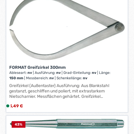
e
r
z
e
i
t
:
1
-
3
FORMAT Greifzirkel 300mm
W
Ableseart:
nv
|
Ausführung:
nv
|
Grad-Einteilung:
nv
|
Länge:
e
150 mm
|
Messbereich:
nv
|
Schenkellänge:
nv
r
Greifzirkel (Außentaster) Ausführung: Aus Blankstahl
k
gestanzt, geschliffen und poliert, mit extrastarkem
t
Nietscharnier. Messflächen gehärtet. Greifzirkel
a
(Außentaster). Hersteller: Einkaufsbüro Deutscher
Regulärer Preis:
3,49 €
L
g
Eisenhändler GmbH, EDE Platz 1, 42389 Wuppertal, DE,
i
e
+4920260960, webkontakt@ede.de
e
*
f
43
%
*
e