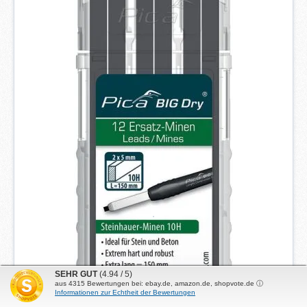
a
g
e
*
*
SEHR GUT
(4.94 / 5)
aus
4315
Bewertungen bei: ebay.de, amazon.de, shopvote.de ⓘ
Informationen zur Echtheit der Bewertungen