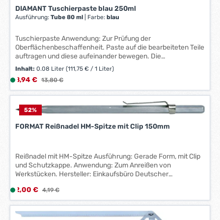
i
DIAMANT Tuschierpaste blau 250ml
t
Ausführung:
Tube 80 ml
|
Farbe:
blau
:
1
Tuschierpaste Anwendung: Zur Prüfung der
-
Oberflächenbeschaffenheit. Paste auf die bearbeiteten Teile
3
auftragen und diese aufeinander bewegen. Die
Gleichmäßigkeit der Farbschicht gibt Aufschluss über die
W
Inhalt:
0.08 Liter
(111,75 € / 1 Liter)
Bearbeitungsqualität. Technische Daten: Ausführung: Dose
e
Verkaufspreis:
8,94 €
L
Regulärer Preis:
13,80 €
250 ml Farbe: blau
r
i
k
e
t
f
52
%
a
e
FORMAT Reißnadel HM-Spitze mit Clip 150mm
g
r
e
z
*
e
Reißnadel mit HM-Spitze Ausführung: Gerade Form, mit Clip
*
i
und Schutzkappe. Anwendung: Zum Anreißen von
t
Werkstücken. Hersteller: Einkaufsbüro Deutscher
Eisenhändler GmbH, EDE Platz 1, 42389 Wuppertal, DE,
:
Verkaufspreis:
2,00 €
L
Regulärer Preis:
4,19 €
+4920260960, webkontakt@ede.de
1
i
-
e
3