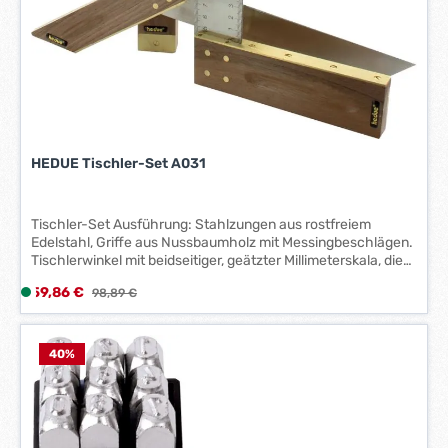
r
k
t
a
g
e
*
*
HEDUE Tischler-Set A031
Tischler-Set Ausführung: Stahlzungen aus rostfreiem
Edelstahl, Griffe aus Nussbaumholz mit Messingbeschlägen.
Tischlerwinkel mit beidseitiger, geätzter Millimeterskala, die
Genauigkeit des 90°-Winkels beträgt 0,06°. Hersteller: HEDÜ
Verkaufspreis:
59,86 €
L
Regulärer Preis:
98,89 €
GmbH, Kabelstraße 119-121, 41069 Mönchengladbach, DE,
i
+492161354330, Verkauf@hedue.de
e
f
40
%
e
r
z
e