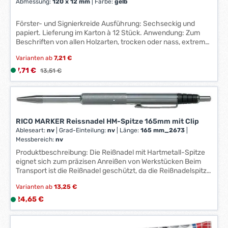
z
Abmessung:
120 x 12 mm
|
Farbe:
gelb
e
i
Förster- und Signierkreide Ausführung: Sechseckig und
t
papiert. Lieferung im Karton à 12 Stück. Anwendung: Zum
Beschriften von allen Holzarten, trocken oder nass, extrem
:
hohe Pigmentierung, beste Rohstoffe, etikettiert gegen
1
Varianten ab
7,21 €
verschmutzte Finger, hohe Bruchfestigkeit. Hersteller:
-
Johann Froescheis Lyra-Bleistift-Fabrik, Willstätterstr. 54-
Verkaufspreis:
7,71 €
L
Regulärer Preis:
13,51 €
3
56, 90449 Nürnberg, DE, +4991168050, info@lyra.de
i
W
e
e
f
r
e
k
RICO MARKER Reissnadel HM-Spitze 165mm mit Clip
r
t
Ableseart:
nv
|
Grad-Einteilung:
nv
|
Länge:
165 mm_2673
|
z
a
Messbereich:
nv
e
g
Produktbeschreibung: Die Reißnadel mit Hartmetall-Spitze
i
e
eignet sich zum präzisen Anreißen von Werkstücken Beim
t
Transport ist die Reißnadel geschützt, da die Reißnadelspitze
*
:
versenkbar ist. Dadurch ist außerdem das Verletzungsrisiko
*
Varianten ab
13,25 €
1
minimiert. Die Befestigung und Mitnahme erfolgt bequem
über einen Clip am Metallgehäuse Für eine dauerhaft präzise
-
Regulärer Preis:
24,65 €
L
Verwendung ist die Nadel bis 12 mm nachschleifbar.
3
i
W
e