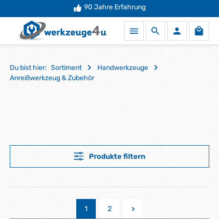
90 Jahre Erfahrung
Zum Hauptinhalt springen
Waren
Du bist hier:
Sortiment
Handwerkzeuge
Anreißwerkzeug & Zubehör
Produkte filtern
1
2
Seite
Seite