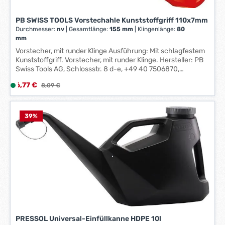
z
t
e
a
PB SWISS TOOLS Vorstechahle Kunststoffgriff 110x7mm
i
g
Durchmesser:
nv
|
Gesamtlänge:
155 mm
|
Klingenlänge:
80
t
e
mm
:
*
Vorstecher, mit runder Klinge Ausführung: Mit schlagfestem
1
*
Kunststoffgriff. Vorstecher, mit runder Klinge. Hersteller: PB
-
Swiss Tools AG, Schlossstr. 8 d-e, +49 40 7506870,
info@get-e-right.de
3
Verkaufspreis:
6,77 €
L
Regulärer Preis:
8,09 €
W
i
e
e
r
f
39
%
k
e
t
r
a
z
g
e
e
i
*
t
*
:
1
-
PRESSOL Universal-Einfüllkanne HDPE 10l
3