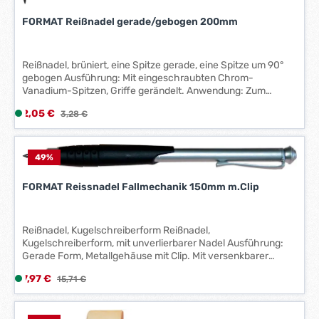
k
r
FORMAT Reißnadel gerade/gebogen 200mm
t
z
a
e
g
i
Reißnadel, brüniert, eine Spitze gerade, eine Spitze um 90°
e
t
gebogen Ausführung: Mit eingeschraubten Chrom-
*
:
Vanadium-Spitzen, Griffe gerändelt. Anwendung: Zum
*
1
Anreißen von Werkstücken. Technische Daten: Länge: 250
Verkaufspreis:
2,05 €
L
Regulärer Preis:
3,28 €
mm
-
i
3
e
W
f
49
%
e
e
r
FORMAT Reissnadel Fallmechanik 150mm m.Clip
r
k
z
t
e
a
Reißnadel, Kugelschreiberform Reißnadel,
i
g
Kugelschreiberform, mit unverlierbarer Nadel Ausführung:
t
e
Gerade Form, Metallgehäuse mit Clip. Mit versenkbarer
:
*
Spitze zum Schutz der Nadel sowie zur Verringerung des
1
Verkaufspreis:
7,97 €
L
Regulärer Preis:
15,71 €
*
Verletzungsrisikos. Anwendung: Zum Anreißen von
-
i
Werkstücken. Technische Daten: Ausführung: mit Clip
Länge: 150 mm
3
e