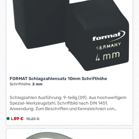
W
e
r
k
t
a
g
e
*
*
FORMAT Schlagzahlensatz 10mm Schrifthöhe
Schrifthöhe:
2 mm
Schlagzahlen Ausführung: 9-teilig (09). Aus hochwertigem
Spezial-Werkzeugstahl, Schriftbild nach DIN 1451.
Anwendung: Zum Beschriften und Kennzeichnen von
Werkstücken. Seidenglanz matt, mit Festigkeit 600800
Verkaufspreis:
5,89 €
L
Regulärer Preis:
15,23 €
N/mm². In Kunststoffbox, mit abnehmbarem Deckel.
i
Technische Daten: Schrifthöhe: 10 mm
e
f