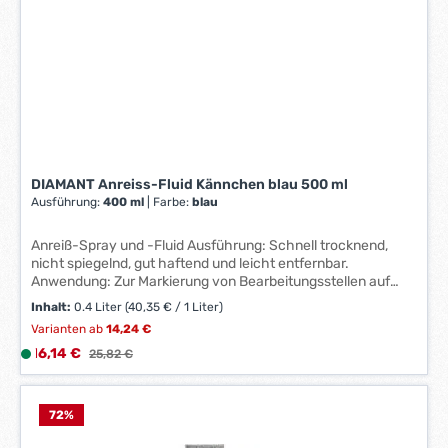
DIAMANT Anreiss-Fluid Kännchen blau 500 ml
Ausführung:
400 ml
|
Farbe:
blau
Anreiß-Spray und -Fluid Ausführung: Schnell trocknend,
nicht spiegelnd, gut haftend und leicht entfernbar.
Anwendung: Zur Markierung von Bearbeitungsstellen auf
Metalloberflächen. Dünn aufstreichen oder aufsprühen,
Inhalt:
0.4 Liter
(40,35 € / 1 Liter)
kurze Zeit trocknen lassen, Anreißarbeiten vornehmen und
Varianten ab
14,24 €
mit Lösemittelspray wieder entfernen. Signalwort: Gefahr
Verkaufspreis:
Gefahrenhinweise: H220: Extrem entzündbares Gas;H222:
16,14 €
L
Regulärer Preis:
25,82 €
Extrem entzündbares Aerosol;H319: Verursacht schwere
i
Augenreizung;H229: Behälter steht unter Druck: Kann bei
e
Erwärmung bersten;H336: Kann Schläfrigkeit und
f
72
%
Benommenheit verursachen;H225: Flüssigkeit und Dampf
e
leicht entzündbar EUH066: Wiederholter Kontakt kann zu