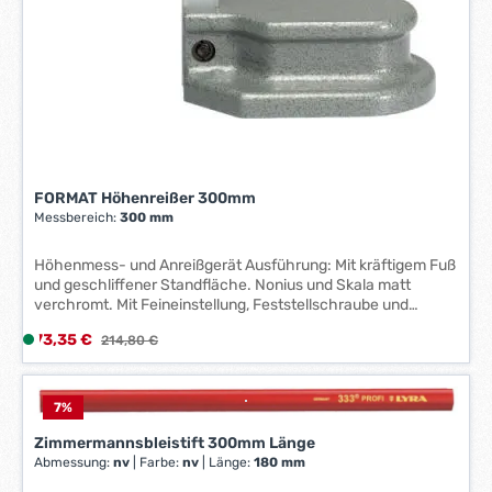
FORMAT Höhenreißer 300mm
Messbereich:
300 mm
Höhenmess- und Anreißgerät Ausführung: Mit kräftigem Fuß
und geschliffener Standfläche. Nonius und Skala matt
verchromt. Mit Feineinstellung, Feststellschraube und
auswechselbarer HM-Anreißnadel. Lieferung im
Verkaufspreis:
73,35 €
L
Regulärer Preis:
214,80 €
Transportkoffer. Anwendung: Zum einfachen, aber präzisen
i
Anreißen, Abtasten und Ausmessen von Werkstücken und
Maschinenteilen. Hersteller: Einkaufsbüro Deutscher
e
Eisenhändler GmbH, EDE Platz 1, 42389 Wuppertal, DE,
f
7
%
+4920260960, webkontakt@ede.de
e
Zimmermannsbleistift 300mm Länge
r
Abmessung:
nv
|
Farbe:
nv
|
Länge:
180 mm
z