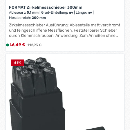
t
FORMAT Zirkelmessschieber 300mm
:
Ableseart:
0,1 mm
|
Grad-Einteilung:
nv
|
Länge:
nv
|
1
Messbereich:
200 mm
-
Zirkelmessschieber Ausführung: Ableseteile matt verchromt
3
und feingeschliffene Messflächen. Feststellbarer Schieber
W
durch Klemmschrauben. Anwendung: Zum Anreißen ohne
e
zusätzliche Messhilfen im Werkzeug-, Maschinen- und
Verkaufspreis:
46,49 €
L
Regulärer Preis:
112,93 €
r
Vorrichtungsbau. Hersteller: Einkaufsbüro Deutscher
i
Eisenhändler GmbH, EDE Platz 1, 42389 Wuppertal, DE,
k
+4920260960, webkontakt@ede.de
e
t
f
61
%
a
e
g
r
e
z
*
e
*
i
t
:
1
-
3