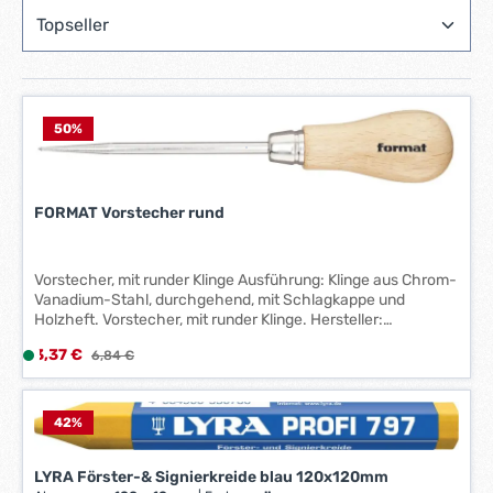
50
%
FORMAT Vorstecher rund
Vorstecher, mit runder Klinge Ausführung: Klinge aus Chrom-
Vanadium-Stahl, durchgehend, mit Schlagkappe und
Holzheft. Vorstecher, mit runder Klinge. Hersteller:
Einkaufsbüro Deutscher Eisenhändler GmbH, EDE Platz 1,
Verkaufspreis:
3,37 €
L
Regulärer Preis:
6,84 €
42389 Wuppertal, DE, +4920260960, webkontakt@ede.de
i
e
f
42
%
e
r
LYRA Förster-& Signierkreide blau 120x120mm