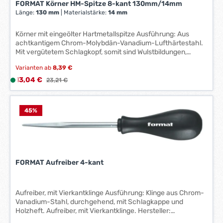
FORMAT Körner HM-Spitze 8-kant 130mm/14mm
r
Länge:
130 mm
|
Materialstärke:
14 mm
z
e
Körner mit eingeölter Hartmetallspitze Ausführung: Aus
i
achtkantigem Chrom-Molybdän-Vanadium-Lufthärtestahl.
t
Mit vergütetem Schlagkopf, somit sind Wulstbildungen,
:
Umbördelungen und Absplittern fast ausgeschlossen.
1
Varianten ab
8,39 €
Oberfläche chromatisiert. Technische Daten: Länge: 130
-
mm Materialstärke: 14 mm
Verkaufspreis:
13,04 €
L
Regulärer Preis:
23,21 €
3
i
W
e
e
f
45
%
r
e
k
r
t
z
a
e
g
FORMAT Aufreiber 4-kant
i
e
t
*
:
Aufreiber, mit Vierkantklinge Ausführung: Klinge aus Chrom-
*
1
Vanadium-Stahl, durchgehend, mit Schlagkappe und
-
Holzheft. Aufreiber, mit Vierkantklinge. Hersteller:
3
Einkaufsbüro Deutscher Eisenhändler GmbH, EDE Platz 1,