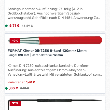
g
e
Schlagbuchstaben Ausführung: 27-teilig (A–Z in
*
Großbuchstaben). Aus hochwertigem Spezial-
*
Werkzeugstahl, Schriftbild nach DIN 1451. Anwendung: Zum
Beschriften und Kennzeichnen von Werkstücken.
Verkaufspreis:
16,71 €
L
Regulärer Preis:
46,89 €
Seidenglanz matt, mit Festigkeit 600–800 N/mm². In
i
Kunststoffbox, mit abnehmbarem Deckel. Hersteller:
Einkaufsbüro Deutscher Eisenhändler GmbH, EDE Platz 1,
e
42389 Wuppertal, DE, +4920260960, webkontakt@ede.de
f
19
%
e
FORMAT Körner DIN7250 8-kant 120mm/12mm
r
Länge:
120 mm
|
Materialstärke:
12 mm
z
e
Körner, DIN 7250, extraschlanke, konische Dornform
i
Ausführung: Aus achtkantigem Chrom-Molybdän-
t
Vanadium-Lufthärtestahl. Mit vergütetem Schlagkopf, somit
:
sind Wulstbildungen, Umbördelungen und Absplittern fast
1
Varianten ab
1,60 €
ausgeschlossen. Oberfläche lackiert. Hersteller:
-
Einkaufsbüro Deutscher Eisenhändler GmbH, EDE Platz 1,
Verkaufspreis:
1,83 €
L
Regulärer Preis:
2,27 €
42389 Wuppertal, DE, +4920260960, webkontakt@ede.de
3
i
W
e
e
f
37
%
r
e