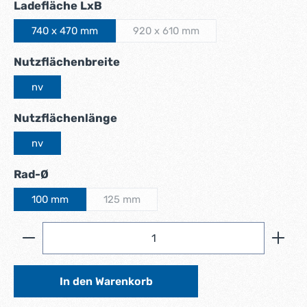
auswählen
Ladefläche LxB
740 x 470 mm
920 x 610 mm
(Diese Option ist zurzeit nicht verf
auswählen
Nutzflächenbreite
nv
auswählen
Nutzflächenlänge
nv
auswählen
Rad-Ø
100 mm
125 mm
(Diese Option ist zurzeit nicht verfügbar.)
Produkt Anzahl: Gib den gewünschten Wert ein ode
In den Warenkorb