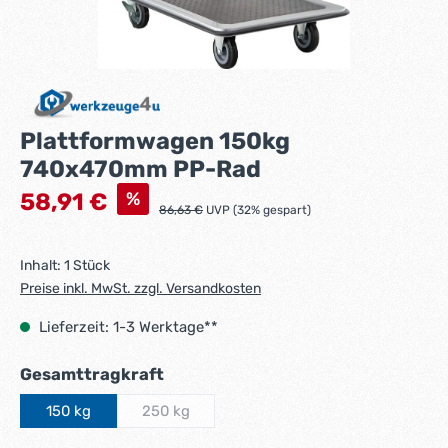
Plattformwagen 150kg
740x470mm PP-Rad
Verkaufspreis:
%
58,91 €
Regulärer Preis:
86,63 €
UVP (32% gespart)
Inhalt:
1 Stück
Preise inkl. MwSt. zzgl. Versandkosten
Lieferzeit: 1-3 Werktage**
auswählen
Gesamttragkraft
150 kg
250 kg
(Diese Option ist zurzeit nicht verfügbar.)