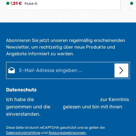
Verkaufspreis:
V
7,31 €
L
Regulärer Preis:
5
11,66 €
i
i
e
f
e
r
Abonnieren Sie jetzt unseren regelmäßig erscheinenden
z
Newsletter, um rechtzeitig über neue Produkte und
e
Angebote informiert zu werden.
i
i
t
E-Mail-Adresse*
:
:
1
-
3
Datenschutz
W
e
Ich habe die
Datenschutzbestimmungen
zur Kenntnis
r
genommen und die
AGB
gelesen und bin mit ihnen
k
einverstanden.
t
a
Diese Seite ist durch reCAPTCHA geschützt und es gelten die
g
Datenschutzrichtlinie
und
Nutzungsbedingungen
.