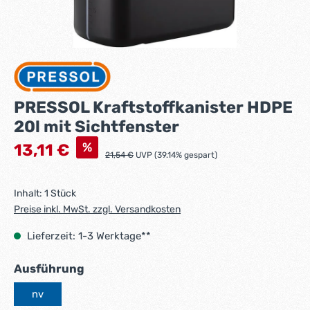
PRESSOL Kraftstoffkanister HDPE
20l mit Sichtfenster
Verkaufspreis:
%
13,11 €
Regulärer Preis:
21,54 €
UVP (39.14% gespart)
Inhalt:
1 Stück
Preise inkl. MwSt. zzgl. Versandkosten
Lieferzeit: 1-3 Werktage**
auswählen
Ausführung
nv