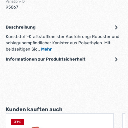
Variation-ID
95867
Beschreibung
Kunststoff-Kraftstoffkanister Ausführung: Robuster und
schlagunempfindlicher Kanister aus Polyethylen. Mit
beidseitigen Sic…
Mehr
Informationen zur Produktsicherheit
Produktgalerie überspringen
Kunden kauften auch
37
%
P