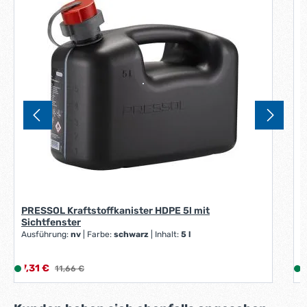
d
F
PRESSOL Kraftstoffkanister HDPE 5l mit
Sichtfenster
Ausführung:
nv
|
Farbe:
schwarz
|
Inhalt:
5 l
V
Verkaufspreis:
V
7,31 €
L
Regulärer Preis:
1
11,66 €
i
i
e