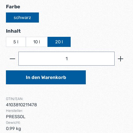
auswählen
Farbe
schwarz
auswählen
Inhalt
5 l
10 l
20 l
Produkt Anzahl: Gib den gewünschten Wert ein ode
In den Warenkorb
GTIN/EAN:
4103810211478
Hersteller:
PRESSOL
Gewicht:
0.99 kg