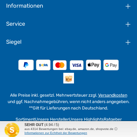
Informationen
Service
Siegel
Alle Preise inkl. gesetzl. Mehrwertsteuer zzgl.
Versandkosten
und ggf. Nachnahmegebühren, wenn nicht anders angegeben.
**Gilt für Lieferungen nach Deutschland.
Sortiment
Unsere Hersteller
Unsere Highlights
Ratgeber
SEHR GUT
(4.94 / 5)
aus
4314
Bewertungen bei: ebay.de, amazon.de, shopvote.de ⓘ
© 2026 werkzeuge4u - with
by
WEMAG in Fulda
Informationen zur Echtheit der Bewertungen