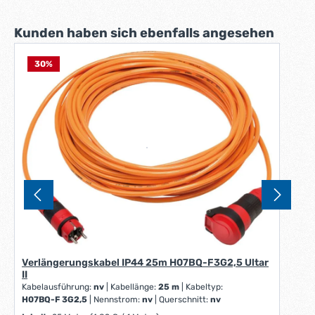
Produktgalerie überspringen
Kunden haben sich ebenfalls angesehen
30
%
Verlängerungskabel IP44 25m H07BQ-F3G2,5 Ultar
II
Kabelausführung:
nv
|
Kabellänge:
25 m
|
Kabeltyp:
H07BQ-F 3G2,5
|
Nennstrom:
nv
|
Querschnitt:
nv