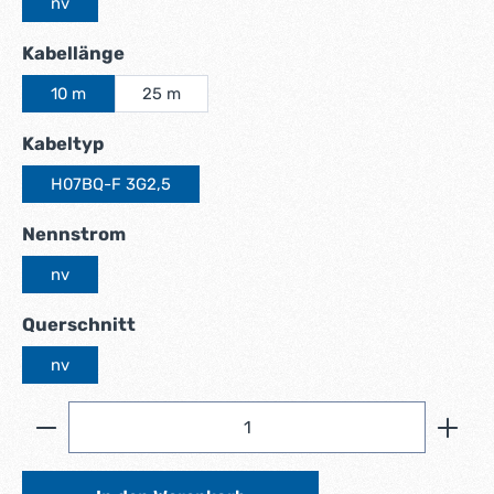
nv
auswählen
Kabellänge
10 m
25 m
auswählen
Kabeltyp
H07BQ-F 3G2,5
auswählen
Nennstrom
nv
auswählen
Querschnitt
nv
Produkt Anzahl: Gib den gewünschten Wert ein ode