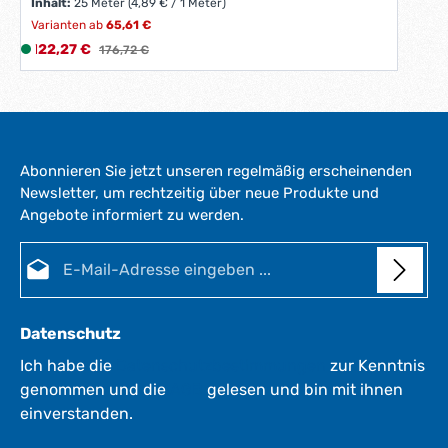
Inhalt:
25 Meter
(4,89 € / 1 Meter)
Varianten ab
65,61 €
Verkaufspreis:
122,27 €
L
Regulärer Preis:
176,72 €
i
e
f
e
r
Abonnieren Sie jetzt unseren regelmäßig erscheinenden
z
Newsletter, um rechtzeitig über neue Produkte und
e
Angebote informiert zu werden.
i
t
E-Mail-Adresse*
:
1
-
3
Datenschutz
W
e
Ich habe die
Datenschutzbestimmungen
zur Kenntnis
r
genommen und die
AGB
gelesen und bin mit ihnen
k
einverstanden.
t