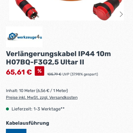
Verlängerungskabel IP44 10m
H07BQ-F3G2,5 Ultar II
Verkaufspreis:
%
65,61 €
Regulärer Preis:
105,79 €
UVP (37.98% gespart)
Inhalt:
10 Meter
(6,56 € / 1 Meter)
Preise inkl. MwSt. zzgl. Versandkosten
Lieferzeit: 1-3 Werktage**
auswählen
Kabelausführung