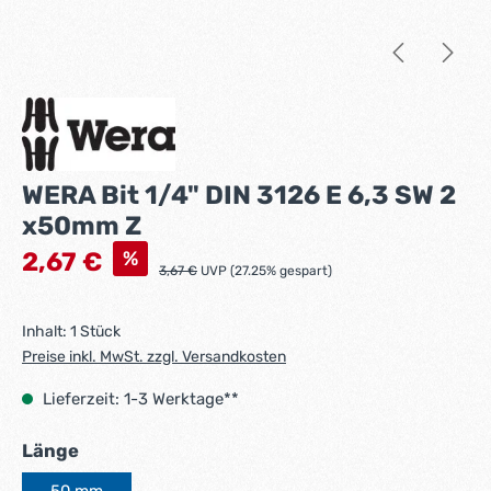
WERA Bit 1/4" DIN 3126 E 6,3 SW 2
x50mm Z
Verkaufspreis:
%
2,67 €
Regulärer Preis:
3,67 €
UVP (27.25% gespart)
Inhalt:
1 Stück
Preise inkl. MwSt. zzgl. Versandkosten
Lieferzeit: 1-3 Werktage**
auswählen
Länge
50 mm