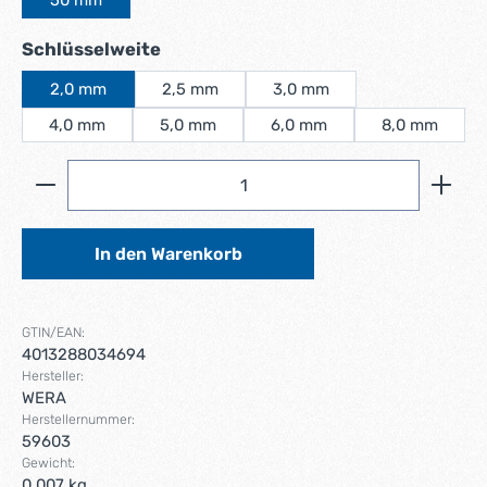
auswählen
Schlüsselweite
2,0 mm
2,5 mm
3,0 mm
4,0 mm
5,0 mm
6,0 mm
8,0 mm
Produkt Anzahl: Gib den gewünschten Wert ein ode
In den Warenkorb
GTIN/EAN:
4013288034694
Hersteller:
WERA
Herstellernummer:
59603
Gewicht:
0.007 kg