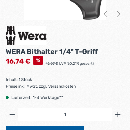
WERA Bithalter 1/4" T-Griff
Verkaufspreis:
%
16,74 €
Regulärer Preis:
42,07 €
UVP (60.21% gespart)
Inhalt:
1 Stück
Preise inkl. MwSt. zzgl. Versandkosten
Lieferzeit: 1-3 Werktage**
Produkt Anzahl: Gib den gewünschten Wert ein ode