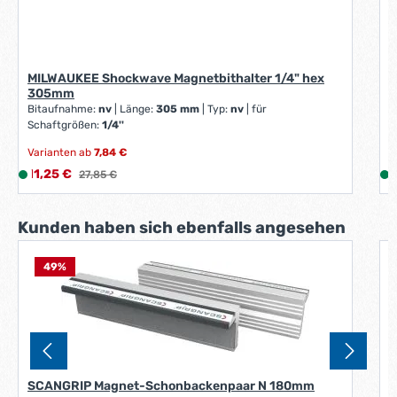
MILWAUKEE Shockwave Magnetbithalter 1/4" hex
305mm
Bitaufnahme:
nv
|
Länge:
305 mm
|
Typ:
nv
|
für
Schaftgrößen:
1/4''
Varianten ab
7,84 €
V
Verkaufspreis:
R
11,25 €
L
Regulärer Preis:
1
27,85 €
i
i
e
Produktgalerie überspringen
Kunden haben sich ebenfalls angesehen
f
e
r
49
%
W
z
Q
e
i
i
t
:
:
1
SCANGRIP Magnet-Schonbackenpaar N 180mm