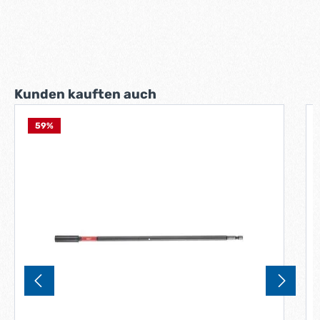
Produktgalerie überspringen
Kunden kauften auch
59
%
3
A
F