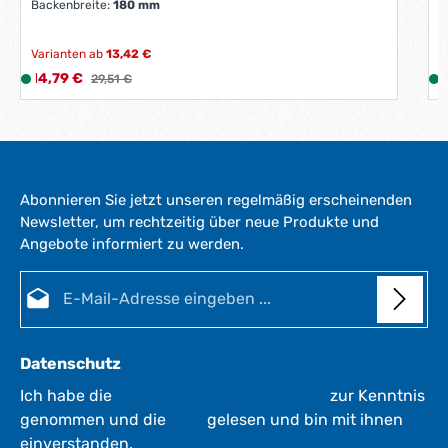
-
Backenbreite:
180 mm
3
W
Varianten ab
13,42 €
e
Verkaufspreis:
V
14,79 €
L
Regulärer Preis:
5
29,51 €
r
i
i
k
e
t
f
a
e
g
r
e
Abonnieren Sie jetzt unseren regelmäßig erscheinenden
z
*
Newsletter, um rechtzeitig über neue Produkte und
e
*
Angebote informiert zu werden.
i
i
t
E-Mail-Adresse*
:
:
1
-
3
Datenschutz
W
e
Ich habe die
Datenschutzbestimmungen
zur Kenntnis
r
genommen und die
AGB
gelesen und bin mit ihnen
k
einverstanden.