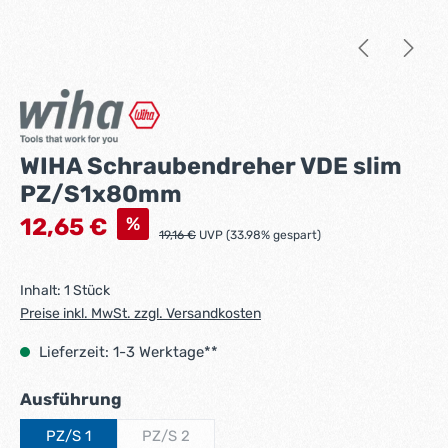
WIHA Schraubendreher VDE slim
PZ/S1x80mm
Verkaufspreis:
%
12,65 €
Regulärer Preis:
19,16 €
UVP (33.98% gespart)
Inhalt:
1 Stück
Preise inkl. MwSt. zzgl. Versandkosten
Lieferzeit: 1-3 Werktage**
auswählen
Ausführung
PZ/S 1
PZ/S 2
(Diese Option ist zurzeit nicht verfügbar.)