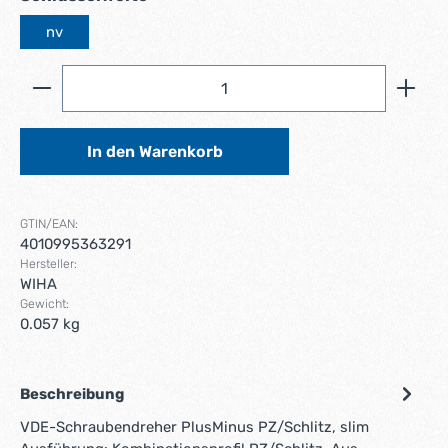
nv
Produkt Anzahl: Gib den gewünschten Wert ein ode
In den Warenkorb
GTIN/EAN:
4010995363291
Hersteller:
WIHA
Gewicht:
0.057 kg
Beschreibung
VDE-Schraubendreher PlusMinus PZ/Schlitz, slim