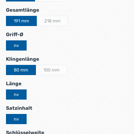
auswählen
Gesamtlänge
191 mm
218 mm
(Diese Option ist zurzeit nicht verfügbar.)
auswählen
Griff-Ø
nv
auswählen
Klingenlänge
80 mm
100 mm
(Diese Option ist zurzeit nicht verfügbar.)
auswählen
Länge
nv
auswählen
Satzinhalt
nv
auswählen
Schlüsselweite