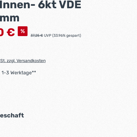
 Innen- 6kt VDE
5mm
s:
0 €
%
Regulärer Preis:
37,25 €
UVP (33.96% gespart)
wSt. zzgl. Versandkosten
: 1-3 Werktage**
uswählen
auswählen
eschaft