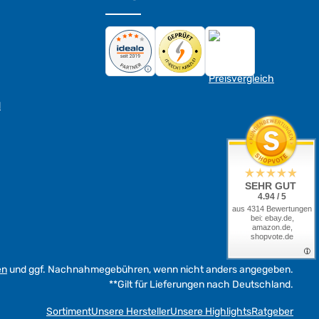
d
SEHR GUT
4.94 / 5
aus 4314 Bewertungen
bei: ebay.de,
amazon.de,
shopvote.de
en
und ggf. Nachnahmegebühren, wenn nicht anders angegeben.
**Gilt für Lieferungen nach Deutschland.
Sortiment
Unsere Hersteller
Unsere Highlights
Ratgeber