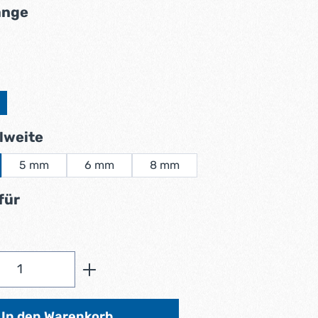
auswählen
änge
swählen
auswählen
lweite
5 mm
6 mm
8 mm
auswählen
für
Anzahl: Gib den gewünschten Wert ein od
In den Warenkorb