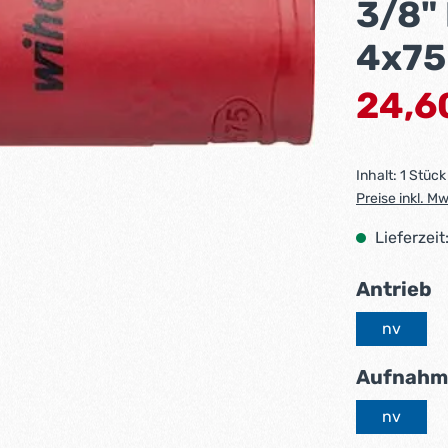
3/8"
4x7
Verkaufsprei
24,6
Inhalt:
1 Stück
Preise inkl. M
Lieferzeit
a
Antrieb
nv
Aufnahm
nv