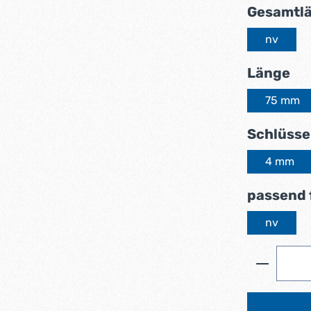
Gesamtl
nv
au
Länge
75 mm
Schlüsse
4 mm
passend 
nv
Produkt 