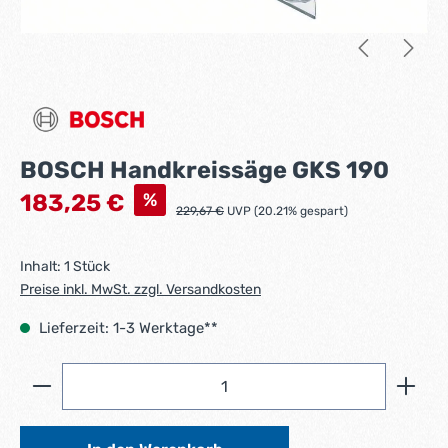
BOSCH Handkreissäge GKS 190
Verkaufspreis:
%
183,25 €
Regulärer Preis:
229,67 €
UVP (20.21% gespart)
Inhalt:
1 Stück
Preise inkl. MwSt. zzgl. Versandkosten
Lieferzeit: 1-3 Werktage**
Produkt Anzahl: Gib den gewünschten Wert ein ode