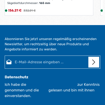
Sägeblattdurchmesser:
165 mm
V
Verkaufspreis:
V
256,21 €
L
Regulärer Preis:
3
332,01 €
i
i
e
f
e
r
Abonnieren Sie jetzt unseren regelmäßig erscheinenden
z
Newsletter, um rechtzeitig über neue Produkte und
e
Angebote informiert zu werden.
i
i
t
E-Mail-Adresse*
:
:
1
-
3
Datenschutz
W
e
Ich habe die
Datenschutzbestimmungen
zur Kenntnis
r
genommen und die
AGB
gelesen und bin mit ihnen
k
einverstanden.
t
a