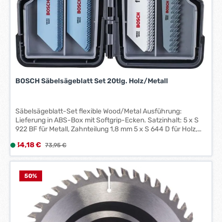
r
k
t
a
g
e
*
*
BOSCH Säbelsägeblatt Set 20tlg. Holz/Metall
Säbelsägeblatt-Set flexible Wood/Metal Ausführung:
Lieferung in ABS-Box mit Softgrip-Ecken. Satzinhalt: 5 x S
922 BF für Metall, Zahnteilung 1,8 mm 5 x S 644 D für Holz,
Zahnteilung 4,3 mm 5 x S 922 EF für Metall, Zahnteilung 1,4
Verkaufspreis:
34,18 €
L
Regulärer Preis:
73,95 €
mm 5 x S 922 HF für Holz und Metall, Zahnteilung 2,5 mm
i
Hersteller: Bosch GmbH, Max-Lang-Strasse 40-46, 70771
Leinfelden-Echterdingen, DE, +49 711 400 40990,
e
kontakt@bosch.de
f
50
%
e
r
z
e