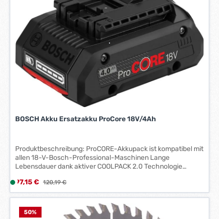
125 CIST, 19-150 CI Lieferumfang: 1x Bosch 1607000V37
r
z
e
i
t
:
1
-
3
W
e
BOSCH Akku Ersatzakku ProCore 18V/4Ah
r
k
t
Produktbeschreibung: ProCORE-Akkupack ist kompatibel mit
a
allen 18-V-Bosch-Professional-Maschinen Lange
g
Lebensdauer dank aktiver COOLPACK 2.0 Technologie
e
Schnelle Ladezeit von 50/64 Minuten (80/100 % Aufladung)
Verkaufspreis:
97,15 €
L
Regulärer Preis:
120,19 €
*
Akkupack mit Ladestandanzeige
i
*
e
f
50
%