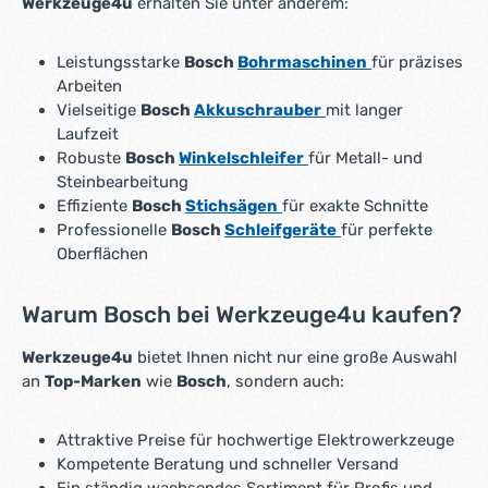
Werkzeuge4u
erhalten Sie unter anderem:
Leistungsstarke
Bosch
Bohrmaschinen
für präzises
Arbeiten
Vielseitige
Bosch
Akkuschrauber
mit langer
Laufzeit
Robuste
Bosch
Winkelschleifer
für Metall- und
Steinbearbeitung
Effiziente
Bosch
Stichsägen
für exakte Schnitte
Professionelle
Bosch
Schleifgeräte
für perfekte
Oberflächen
Warum Bosch bei Werkzeuge4u kaufen?
Werkzeuge4u
bietet Ihnen nicht nur eine große Auswahl
an
Top-Marken
wie
Bosch
, sondern auch:
Attraktive Preise für hochwertige Elektrowerkzeuge
Kompetente Beratung und schneller Versand
Ein ständig wachsendes Sortiment für Profis und