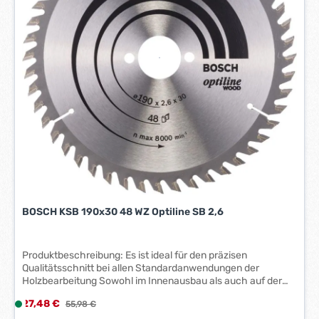
i
t
:
1
-
3
W
e
r
k
t
a
g
e
BOSCH KSB 190x30 48 WZ Optiline SB 2,6
*
*
Produktbeschreibung: Es ist ideal für den präzisen
Qualitätsschnitt bei allen Standardanwendungen der
Holzbearbeitung Sowohl im Innenausbau als auch auf der
Baustelle Weich-, Hart-, Press- und Schichtholz sowie
Verkaufspreis:
27,48 €
L
Regulärer Preis:
55,98 €
Span-, Tischler- und MDF-Platten werden exakt geschnitten
i