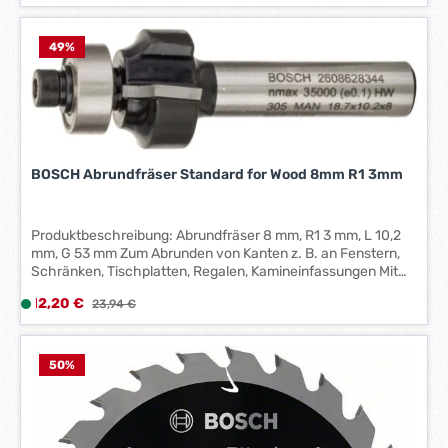
i
e
f
49
%
e
r
z
e
i
t
BOSCH Abrundfräser Standard for Wood 8mm R1 3mm
:
1
Produktbeschreibung: Abrundfräser 8 mm, R1 3 mm, L 10,2
-
mm, G 53 mm Zum Abrunden von Kanten z. B. an Fenstern,
3
Schränken, Tischplatten, Regalen, Kamineinfassungen Mit
W
Anlaufkugellager für einfaches Führen direkt am Werkstück
e
Verkaufspreis:
12,20 €
L
Regulärer Preis:
23,94 €
ohne Schablone Bosch-Abrundfräser für saubere
r
i
Rundkanten
k
e
t
f
50
%
a
e
g
r
e
z
*