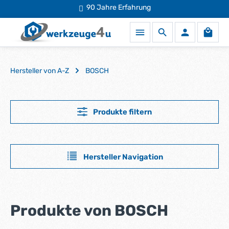
Mehr als
90 Jahre Erfahrung
50.000 Produkte
auf Lager
Zum Hauptinhalt springen
Waren
Hersteller von A-Z
BOSCH
Produkte filtern
Hersteller Navigation
Produkte von BOSCH