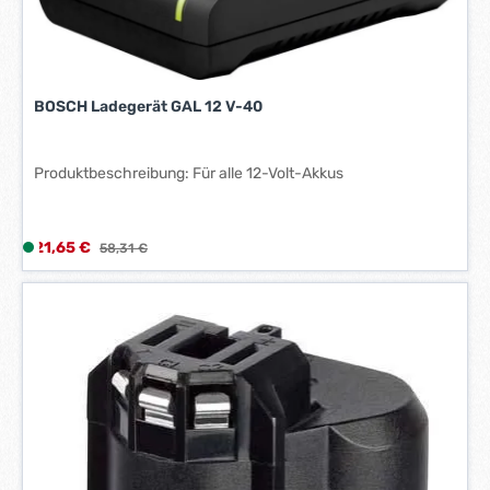
:
1
-
3
W
BOSCH Ladegerät GAL 12 V-40
e
r
k
Produktbeschreibung: Für alle 12-Volt-Akkus
t
a
g
Verkaufspreis:
21,65 €
L
Regulärer Preis:
58,31 €
e
i
*
e
*
f
e
r
z
e
i
t
: