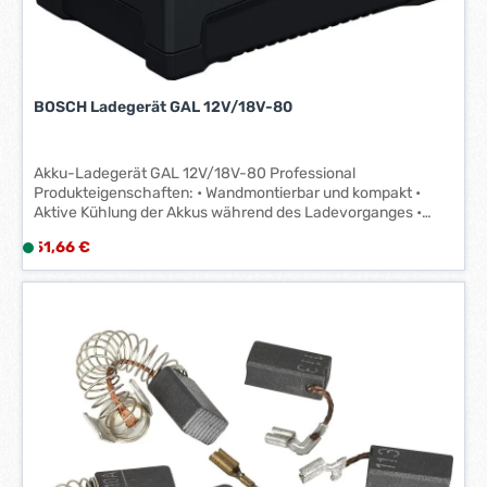
1
-
3
W
BOSCH Ladegerät GAL 12V/18V-80
e
r
k
Akku-Ladegerät GAL 12V/18V-80 Professional
t
Produkteigenschaften: • Wandmontierbar und kompakt •
a
Aktive Kühlung der Akkus während des Ladevorganges •
g
Kompatibel mit allen 12 V und 18 V Akkus Hersteller: Bosch
Regulärer Preis:
51,66 €
L
e
GmbH, Max-Lang-Strasse 40-46, 70771 Leinfelden-
i
*
Echterdingen, DE, +49 711 400 40990, kontakt@bosch.de
e
*
f
e
r
z
e
i
t
: