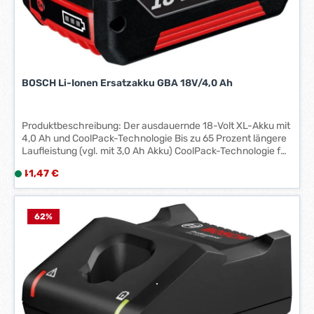
-
3
W
e
r
BOSCH Li-Ionen Ersatzakku GBA 18V/4,0 Ah
k
t
a
Produktbeschreibung: Der ausdauernde 18-Volt XL-Akku mit
g
4,0 Ah und CoolPack-Technologie Bis zu 65 Prozent längere
e
Laufleistung (vgl. mit 3,0 Ah Akku) CoolPack-Technologie für
*
bis zu 100 Prozent längere Lebensdauer (vgl. Akku ohne
Regulärer Preis:
*
41,47 €
L
CoolPack) Bosch flexible Power System: Akku passend für
i
alle Geräte einer Voltklasse Extrem robust: Voll
funktionsfähig auch nach einem Fall aus 3 m auf Beton. 1 x
e
4,0 Ah Li-Ion Akku
f
62
%
e
r
z
e
i
t