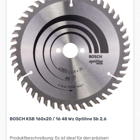
e
r
z
e
i
t
:
5
-
7
W
e
r
k
t
a
g
e
BOSCH KSB 160x20 / 16 48 Wz Optiline Sb 2,6
*
*
Produktbeschreibung: Es ist ideal für den präzisen