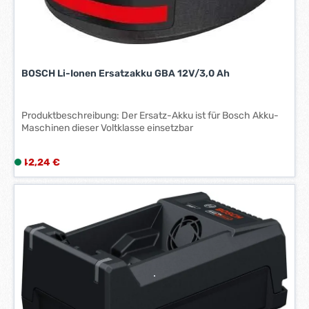
BOSCH Li-Ionen Ersatzakku GBA 12V/3,0 Ah
Produktbeschreibung: Der Ersatz-Akku ist für Bosch Akku-
Maschinen dieser Voltklasse einsetzbar
Regulärer Preis:
42,24 €
L
i
e
f
e
r
z
e
i
t
: