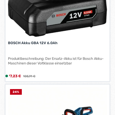
a
g
e
*
*
BOSCH Akku GBA 12V 6.0Ah
Produktbeschreibung: Der Ersatz-Akku ist für Bosch Akku-
Maschinen dieser Voltklasse einsetzbar
Verkaufspreis:
77,23 €
L
Regulärer Preis:
105,91 €
i
e
f
24
%
e
r
z
e