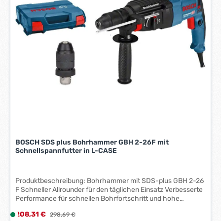
Ladegeräten aus dem Bosch Professional 18V System
i
kompatibel. Karton Technische Daten: Leerlaufhubzahl:
t
3000 min-1 Messerabstand: 23 mm Spannung: 18 V
:
Geschwindigkeit: 1500 U/min Schnittlänge: 600 mm
1
-
3
W
e
r
k
t
a
g
e
BOSCH SDS plus Bohrhammer GBH 2-26F mit
*
Schnellspannfutter in L-CASE
*
Produktbeschreibung: Bohrhammer mit SDS-plus GBH 2-26
F Schneller Allrounder für den täglichen Einsatz Verbesserte
Performance für schnellen Bohrfortschritt und hohe
Meißelabtragleistung Zuverlässig und robust mit langer
Verkaufspreis:
208,31 €
L
Regulärer Preis:
298,69 €
Lebensdauer aufgrund hochwertiger Bauteile Vielfältige