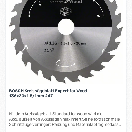
e
*
i
t
:
5
-
7
W
e
r
k
t
a
g
e
BOSCH Kreissägeblatt Expert for Wood
*
136x20x1,5/1mm 24Z
*
Mit dem Kreissägeblatt Standard for Wood wird die
Akkulaufzeit von Akkusägen maximiert Seine extraschmale
Schnittfuge verringert Reibung und Materialabtrag, sodass
weniger Leistung für ein müheloses Sägen benötigt wird