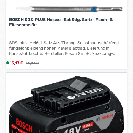
BOSCH SDS-PLUS Meissel-Set 3tlg. Spitz- Flach- &
Fliesenmeißel
SDS-plus-Meißel-Satz Ausführung: Selbstnachschärfend,
für gleichbleibend hohen Materialabtrag. Lieferung in
Kunststofftasche. Hersteller: Bosch GmbH, Max-Lang-
Strasse 40-46, 70771 Leinfelden-Echterdingen, DE, +49 711
Verkaufspreis:
15,17 €
L
Regulärer Preis:
69,27 €
400 40990, kontakt@bosch.de Satzinhalt: 1 Flachmeißel 20
i
x 250 mm 1 Fliesenmeißel 40 x 250 mm 1 Spitzmeißel 260
mm
e
f
e
r
z
e
i
t
:
1